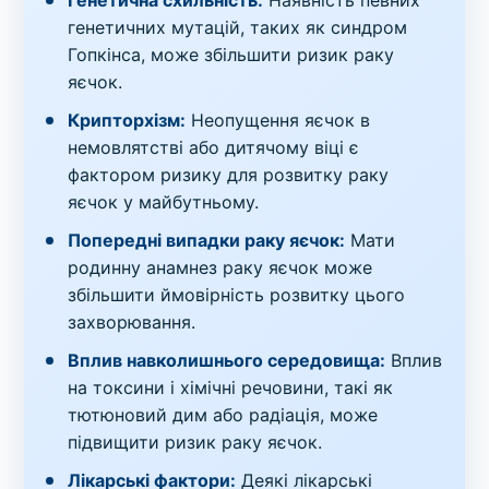
Генетична схильність:
Наявність певних
генетичних мутацій, таких як синдром
Гопкінса, може збільшити ризик раку
яєчок.
Крипторхізм:
Неопущення яєчок в
немовлятстві або дитячому віці є
фактором ризику для розвитку раку
яєчок у майбутньому.
Попередні випадки раку яєчок:
Мати
родинну анамнез раку яєчок може
збільшити ймовірність розвитку цього
захворювання.
Вплив навколишнього середовища:
Вплив
на токсини і хімічні речовини, такі як
тютюновий дим або радіація, може
підвищити ризик раку яєчок.
Лікарські фактори:
Деякі лікарські