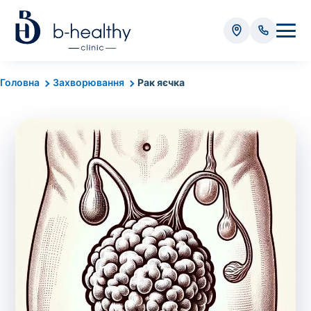
Аналізи
Головна
Захворювання
Рак яєчка
* Додатково оплачується (залежно від виду аналізу):
Вартість забору крові - 50 грн
Вартість забору біоматеріалу (крім крові) - від
35 грн
Всього:
0
грн
Попередній запис на дослідження не
потрібний. Виняток становлять мазки та