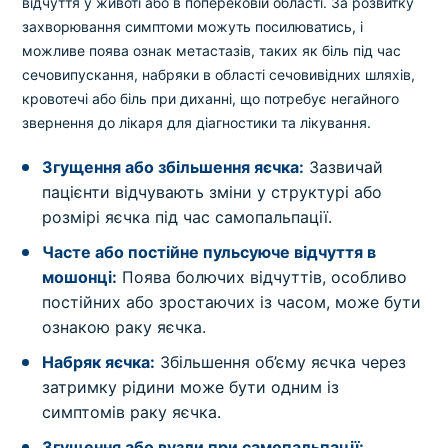
відчуття у животі або в поперековій області. За розвитку
захворювання симптоми можуть посилюватись, і
можливе поява ознак метастазів, таких як біль під час
сечовипускання, набряки в області сечовивідних шляхів,
кровотечі або біль при диханні, що потребує негайного
звернення до лікаря для діагностики та лікування.
Згущення або збільшення яєчка:
Зазвичай
пацієнти відчувають зміни у структурі або
розмірі яєчка під час самопальпації.
Часте або постійне пульсуюче відчуття в
мошонці:
Поява болючих відчуттів, особливо
постійних або зростаючих із часом, може бути
ознакою раку яєчка.
Набряк яєчка:
Збільшення об’єму яєчка через
затримку рідини може бути одним із
симптомів раку яєчка.
Згущення або вузли при самопальпації: