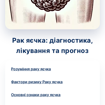
зіскрібки. Взяття біоматеріалу для них
виконує лікар – необхідий
запис до фахівця
.
Аналіз вдома
Зберегти
Рак яєчка: діагностика,
лікування та прогноз
Ваше ім'я
*
Розуміння раку яєчка
Номер телефону
*
Фактори ризику Раку яєчка
Основні ознаки раку яєчка