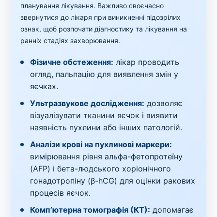
планування лікування. Важливо своєчасно
звернутися до лікаря при виникненні підозрілих
ознак, щоб розпочати діагностику та лікування на
ранніх стадіях захворювання.
Фізичне обстеження:
лікар проводить
огляд, пальпацію для виявлення змін у
яєчках.
Ультразвукове дослідження:
дозволяє
візуалізувати тканини яєчок і виявити
наявність пухлини або інших патологій.
Аналізи крові на пухлинові маркери:
вимірювання рівня альфа-фетопротеїну
(AFP) і бета-людського хоріонічного
гонадотропіну (β-hCG) для оцінки ракових
процесів яєчок.
Комп’ютерна томографія (КТ):
допомагає