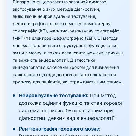
Підозра на енцефалопатію зазвичай вимагає
застосування різних методів діагностики,
включаючи нейровізуальне тестування,
рентгенографію головного мозку, комп’ютерну
томографію (КТ), магнітно-резонансну томографію
(МРТ) та електроенцефалографію (ЕЕГ). Ці методи
допомагають виявити структурні та функціональні
зміни в мозку, а також встановити можливі причини
та важкість енцефалопатії. Діагностика
енцефалопатії є ключовим кроком для визначення
найкращого підходу до лікування та покращення
прогнозу для пацієнтів, які страждають цим станом.
Нейровізуальне тестування:
Цей метод
дозволяє оцінити функцію та стан зорової
системи, що може бути корисним при
діагностиці деяких видів енцефалопатії.
Рентгенографія головного мозку: