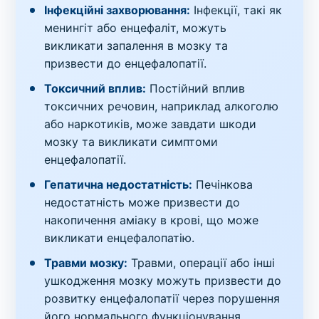
Інфекційні захворювання:
Інфекції, такі як
менингіт або енцефаліт, можуть
викликати запалення в мозку та
призвести до енцефалопатії.
Токсичний вплив:
Постійний вплив
токсичних речовин, наприклад алкоголю
або наркотиків, може завдати шкоди
мозку та викликати симптоми
енцефалопатії.
Гепатична недостатність:
Печінкова
недостатність може призвести до
накопичення аміаку в крові, що може
викликати енцефалопатію.
Травми мозку:
Травми, операції або інші
ушкодження мозку можуть призвести до
розвитку енцефалопатії через порушення
його нормального функціонування.