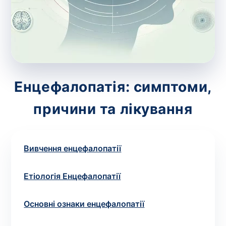
зіскрібки. Взяття біоматеріалу для них
виконує лікар – необхідий
запис до фахівця
.
Аналіз вдома
Зберегти
Енцефалопатія: симптоми,
причини та лікування
Ваше ім'я
*
Вивчення енцефалопатії
Номер телефону
*
Етіологія Енцефалопатії
Основні ознаки енцефалопатії