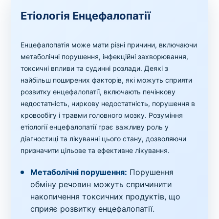
Етіологія Енцефалопатії
Енцефалопатія може мати різні причини, включаючи
метаболічні порушення, інфекційні захворювання,
токсичні впливи та судинні розлади. Деякі з
найбільш поширених факторів, які можуть сприяти
розвитку енцефалопатії, включають печінкову
недостатність, ниркову недостатність, порушення в
кровообігу і травми головного мозку. Розуміння
етіології енцефалопатії грає важливу роль у
діагностиці та лікуванні цього стану, дозволяючи
призначити цільове та ефективне лікування.
Метаболічні порушення:
Порушення
обміну речовин можуть спричинити
накопичення токсичних продуктів, що
сприяє розвитку енцефалопатії.