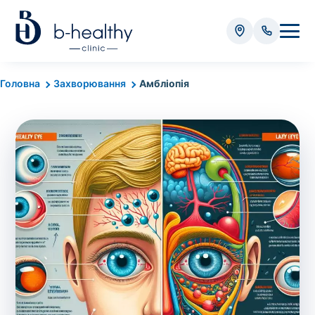
Аналізи
Головна
Захворювання
Амбліопія
* Додатково оплачується (залежно від виду аналізу):
Вартість забору крові - 50 грн
Вартість забору біоматеріалу (крім крові) - від
35 грн
Всього:
0
грн
Попередній запис на дослідження не
потрібний. Виняток становлять мазки та