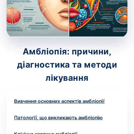
зіскрібки. Взяття біоматеріалу для них
виконує лікар – необхідий
запис до фахівця
.
Аналіз вдома
Зберегти
Амбліопія: причини,
діагностика та методи
Ваше ім'я
*
лікування
Вивчення основних аспектів амбліопії
Номер телефону
*
Патології, що викликають амбліопію