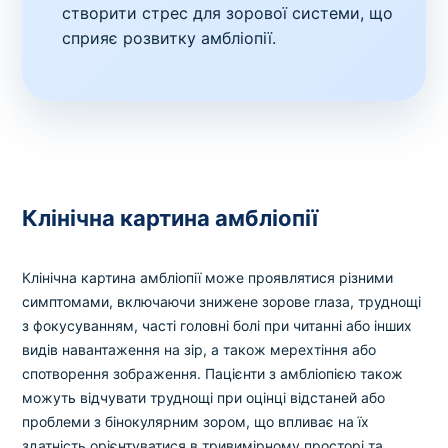
створити стрес для зорової системи, що
сприяє розвитку амбліопії.
Клінічна картина амбліопії
Клінічна картина амбліопії може проявлятися різними
симптомами, включаючи знижене зорове глаза, труднощі
з фокусуванням, часті головні болі при читанні або інших
видів навантаження на зір, а також мерехтіння або
спотворення зображення. Пацієнти з амбліопією також
можуть відчувати труднощі при оцінці відстаней або
проблеми з бінокулярним зором, що впливає на їх
здатність орієнтуватися в тривимірному просторі та