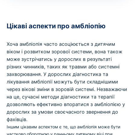
Цікаві аспекти про амбліопію
Хоча амбліопія часто асоціюється з дитячим
віком і розвитком зорової системи, вона також
може зустрічатись у дорослих в результаті
різних чинників, таких як травми або системні
захворювання. У дорослих діагностика та
лікування амбліопії можуть бути складнішими
через вікові зміни в зоровій системі. Незважаючи
на це, сучасні методи діагностики та терапії
дозволяють ефективно впоратися з амбліопією у
дорослих за умови своєчасного звернення до
фахівців.
Іншим цікавим аспектом є те, що амбліопія може бути
частково оборотною у ранньому дитячому віці при