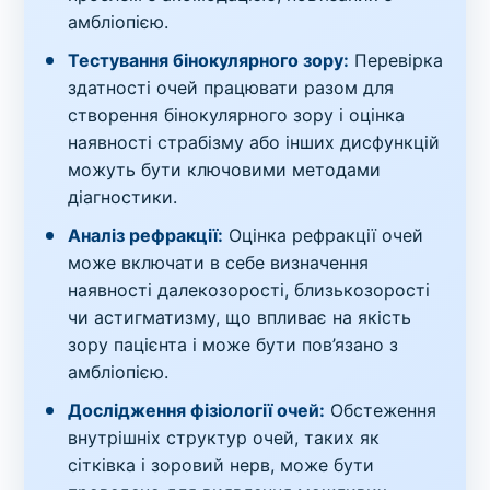
амбліопією.
Тестування бінокулярного зору:
Перевірка
здатності очей працювати разом для
створення бінокулярного зору і оцінка
наявності страбізму або інших дисфункцій
можуть бути ключовими методами
діагностики.
Аналіз рефракції:
Оцінка рефракції очей
може включати в себе визначення
наявності далекозорості, близькозорості
чи астигматизму, що впливає на якість
зору пацієнта і може бути пов’язано з
амбліопією.
Дослідження фізіології очей:
Обстеження
внутрішніх структур очей, таких як
сітківка і зоровий нерв, може бути