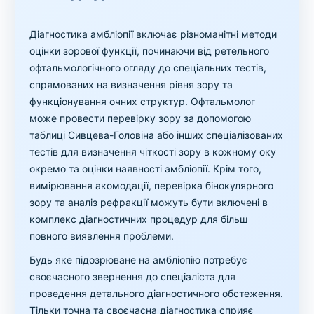
Діагностика амбліопії включає різноманітні методи
оцінки зорової функції, починаючи від ретельного
офтальмологічного огляду до спеціальних тестів,
спрямованих на визначення рівня зору та
функціонування очних структур. Офтальмолог
може провести перевірку зору за допомогою
таблиці Сивцева-Головіна або інших спеціалізованих
тестів для визначення чіткості зору в кожному оку
окремо та оцінки наявності амбліопії. Крім того,
вимірювання акомодації, перевірка бінокулярного
зору та аналіз рефракції можуть бути включені в
комплекс діагностичних процедур для більш
повного виявлення проблеми.
Будь яке підозрюване на амбліопію потребує
своєчасного звернення до спеціаліста для
проведення детального діагностичного обстеження.
Тільки точна та своєчасна діагностика сприяє