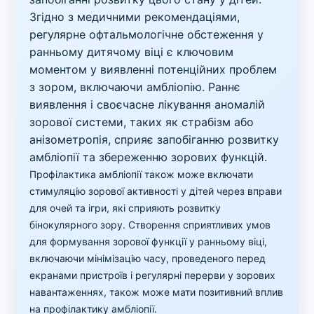
Згідно з медичними рекомендаціями,
регулярне офтальмологічне обстеження у
ранньому дитячому віці є ключовим
моментом у виявленні потенційних проблем
з зором, включаючи амбліопію. Раннє
виявлення і своєчасне лікування аномалій
зорової системи, таких як страбізм або
анізометропія, сприяє запобіганню розвитку
амбліопії та збереженню зорових функцій.
Профілактика амбліопії також може включати
стимуляцію зорової активності у дітей через вправи
для очей та ігри, які сприяють розвитку
бінокулярного зору. Створення сприятливих умов
для формування зорової функції у ранньому віці,
включаючи мінімізацію часу, проведеного перед
екранами пристроїв і регулярні перерви у зорових
навантаженнях, також може мати позитивний вплив
на профілактику амбліопії.