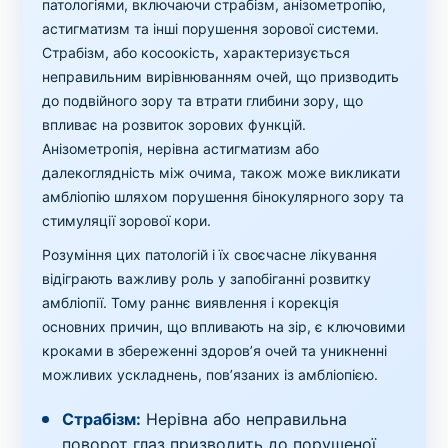
патологіями, включаючи страбізм, анізометропію,
астигматизм та інші порушення зорової системи.
Страбізм, або косоокість, характеризується
неправильним вирівнюванням очей, що призводить
до подвійного зору та втрати глибини зору, що
впливає на розвиток зорових функцій.
Анізометропія, нерівна астигматизм або
далекоглядність між очима, також може викликати
амбліопію шляхом порушення бінокулярного зору та
стимуляції зорової кори.
Розуміння цих патологій і їх своєчасне лікування
відіграють важливу роль у запобіганні розвитку
амбліопії. Тому раннє виявлення і корекція
основних причин, що впливають на зір, є ключовими
кроками в збереженні здоров’я очей та уникненні
можливих ускладнень, пов’язаних із амбліопією.
Страбізм:
Нерівна або неправильна
поворот глаз призводить до порушеної