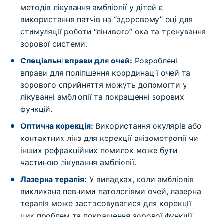
методів лікування амбліопії у дітей є
використання патчів на “здоровому” оці для
стимуляції роботи “лінивого” ока та тренування
зорової системи.
Спеціальні вправи для очей:
Розроблені
вправи для поліпшення координації очей та
зорового сприйняття можуть допомогти у
лікуванні амбліопії та покращенні зорових
функцій.
Оптична корекція:
Використання окулярів або
контактних лінз для корекції анізометропії чи
інших рефракційних помилок може бути
частиною лікування амбліопії.
Лазерна терапія:
У випадках, коли амбліопія
викликана певними патологіями очей, лазерна
терапія може застосовуватися для корекції
цих проблем та покращення зорової функції.