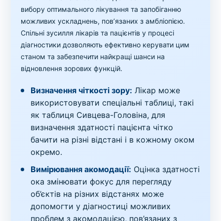
вибору оптимального лікування та запобіганню
можливих ускладнень, пов’язаних з амбліопією.
Спільні зусилля лікарів та пацієнтів у процесі
діагностики дозволяють ефективно керувати цим
станом та забезпечити найкращі шанси на
відновлення зорових функцій.
Визначення чіткості зору:
Лікар може
використовувати спеціальні таблиці, такі
як таблиця Сивцева-Головіна, для
визначення здатності пацієнта чітко
бачити на різні відстані і в кожному оком
окремо.
Вимірювання акомодації:
Оцінка здатності
ока змінювати фокус для перегляду
об’єктів на різних відстанях може
допомогти у діагностиці можливих
проблем з акомодацією, пов’язаних з