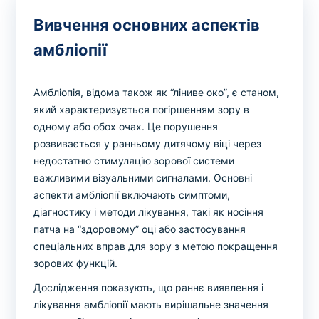
Вивчення основних аспектів
амбліопії
Амбліопія, відома також як “ліниве око”, є станом,
який характеризується погіршенням зору в
одному або обох очах. Це порушення
розвивається у ранньому дитячому віці через
недостатню стимуляцію зорової системи
важливими візуальними сигналами. Основні
аспекти амбліопії включають симптоми,
діагностику і методи лікування, такі як носіння
патча на “здоровому” оці або застосування
спеціальних вправ для зору з метою покращення
зорових функцій.
Дослідження показують, що раннє виявлення і
лікування амбліопії мають вирішальне значення