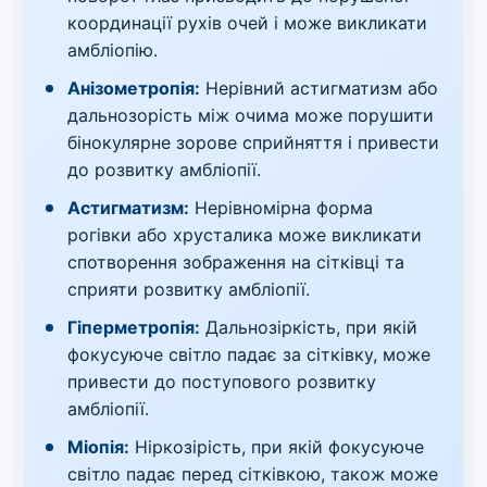
координації рухів очей і може викликати
амбліопію.
Анізометропія:
Нерівний астигматизм або
дальнозорість між очима може порушити
бінокулярне зорове сприйняття і привести
до розвитку амбліопії.
Астигматизм:
Нерівномірна форма
рогівки або хрусталика може викликати
спотворення зображення на сітківці та
сприяти розвитку амбліопії.
Гіперметропія:
Дальнозіркість, при якій
фокусуюче світло падає за сітківку, може
привести до поступового розвитку
амбліопії.
Міопія:
Ніркозірість, при якій фокусуюче
світло падає перед сітківкою, також може