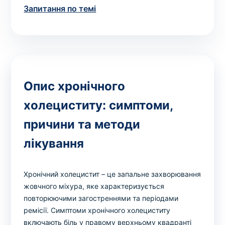
Вибрати клініку
Запитання по темі
Оформити замовлення
Якщо ви не знаєте, які аналізи вам необхідні,
Опис хронічного
запишіться до лікаря
на консультацію .
холециститу: симптоми,
причини та методи
* Адміністрація клініки вживає всіх заходів для
своєчасного оновлення розміщеного на сайті прайс-
лікування
листа. Проте, щоб уникнути можливих непорозумінь,
рекомендуємо уточнювати вартість та терміни
виконання досліджень за телефонами, вказаними на
Хронічний холецистит – це запальне захворювання
сайті.
жовчного міхура, яке характеризується
повторюючими загостреннями та періодами
ремісії. Симптоми хронічного холециститу
включають біль у правому верхньому квадранті