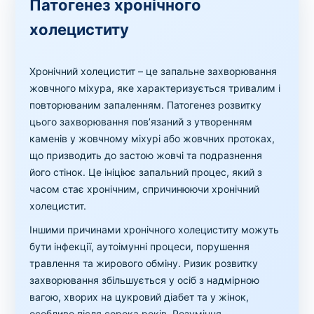
Патогенез хронічного
холециститу
Хронічний холецистит – це запальне захворювання
жовчного міхура, яке характеризується тривалим і
повторюваним запаленням. Патогенез розвитку
цього захворювання пов’язаний з утворенням
каменів у жовчному міхурі або жовчних протоках,
що призводить до застою жовчі та подразнення
його стінок. Це ініціює запальний процес, який з
часом стає хронічним, спричинюючи хронічний
холецистит.
Іншими причинами хронічного холециститу можуть
бути інфекції, аутоімунні процеси, порушення
травлення та жирового обміну. Ризик розвитку
захворювання збільшується у осіб з надмірною
вагою, хворих на цукровий діабет та у жінок,
особливо після сорока років. Розуміння