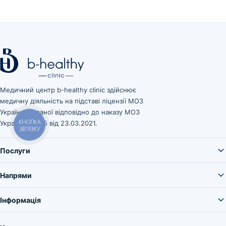
Медичний центр b-healthy clinic здійснює
медичну діяльність на підставі ліцензії МОЗ
України, виданої відповідно до наказу МОЗ
України № 545 від 23.03.2021.
КНОПКА
ЗВ'ЯЗКУ
Послуги
Напрями
Інформація