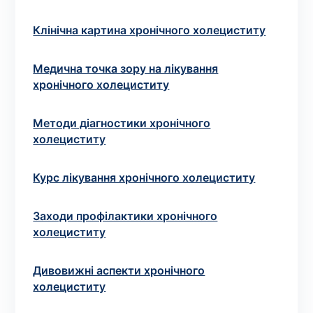
зіскрібки. Взяття біоматеріалу для них
виконує лікар – необхідий
запис до фахівця
.
Клінічна картина хронічного холециститу
Аналіз вдома
Медична точка зору на лікування
хронічного холециститу
Зберегти
Методи діагностики хронічного
холециститу
Ваше ім'я
*
Курс лікування хронічного холециститу
Заходи профілактики хронічного
холециститу
Номер телефону
*
Дивовижні аспекти хронічного
холециститу