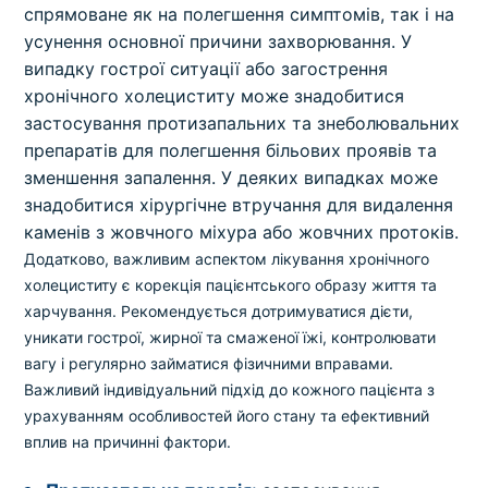
спрямоване як на полегшення симптомів, так і на
усунення основної причини захворювання. У
випадку гострої ситуації або загострення
хронічного холециститу може знадобитися
застосування протизапальних та знеболювальних
препаратів для полегшення більових проявів та
зменшення запалення. У деяких випадках може
знадобитися хірургічне втручання для видалення
каменів з жовчного міхура або жовчних протоків.
Додатково, важливим аспектом лікування хронічного
холециститу є корекція пацієнтського образу життя та
харчування. Рекомендується дотримуватися дієти,
уникати гострої, жирної та смаженої їжі, контролювати
вагу і регулярно займатися фізичними вправами.
Важливий індивідуальний підхід до кожного пацієнта з
урахуванням особливостей його стану та ефективний
вплив на причинні фактори.