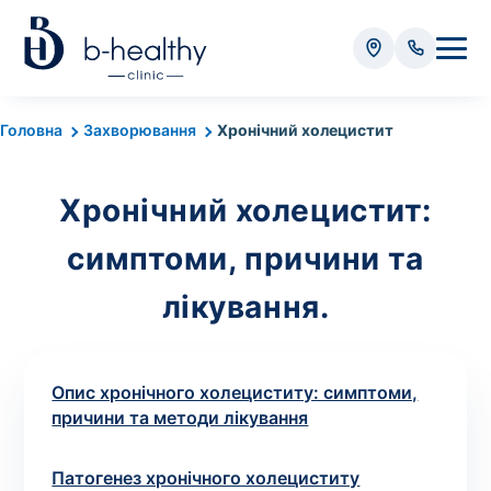
Аналізи
Головна
Захворювання
Хронічний холецистит
* Додатково оплачується (залежно від виду аналізу):
Хронічний холецистит:
Вартість забору крові - 50 грн
Вартість забору біоматеріалу (крім крові) - від
симптоми, причини та
35 грн
лікування.
Всього:
0
грн
Опис хронічного холециститу: симптоми,
причини та методи лікування
Попередній запис на дослідження не
Патогенез хронічного холециститу
потрібний. Виняток становлять мазки та