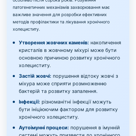
патогенетичних механізмів захворювання має
важливе значення для розробки ефективних
методів профілактики та лікування хронічного
холециститу.
Утворення жовчних каменів:
накопичення
кристалів в жовчному міхурі може бути
основною причиною розвитку хронічного
холециститу.
Застій жовчі:
порушення відтоку жовчі з
міхура може сприяти розмноженню
бактерій та розвитку запалення.
Інфекції:
різноманітні інфекції можуть
бути ініціюючим фактором для розвитку
хронічного холециститу.
Аутоімунні процеси:
порушення в імунній
системі можуть призвести до хронічного