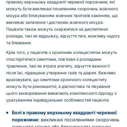
правому верхньому квадранті черевної порожнини, які
можуть бути викликані посиленням скорочень жовчного
міхура або блокуванням жовчних протоків камінням, що
викликає запалення і дистензію жовчного міхура.
Пацієнти також можуть скаржитися на диспептичні
розлади, такі як відрыжку, відчуття печі, можливу нудоту
та блювання.
Крім того, у пацієнтів з хронічним холециститом можуть
спостерігатися симптоми, пов’язані з розладами
травлення, такі як втрата апетиту, відчуття важкості
після їжі, підвищене утворення газів та діарея. Важливо
враховувати, що симптоми хронічного холециститу
можуть бути різноманітні, а діагностика та лікування
цього захворювання вимагають комплексного підходу з
урахуванням індивідуальних особливостей пацієнта.
Болі в правому верхньому квадранті черевної
порожнини:
викликані посиленнями скорочень
жовчного міхура або блокуванням жовчних