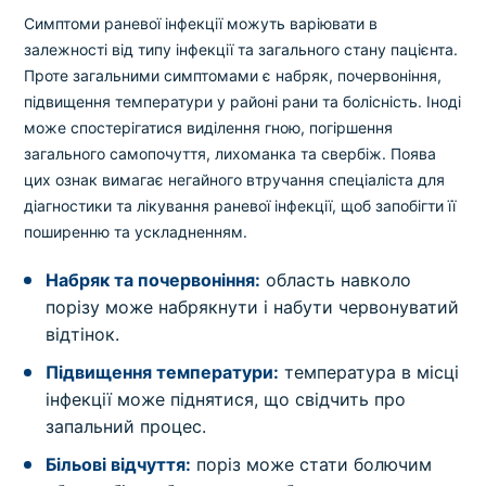
Симптоми раневої інфекції можуть варіювати в
залежності від типу інфекції та загального стану пацієнта.
Проте загальними симптомами є набряк, почервоніння,
підвищення температури у районі рани та болісність. Іноді
може спостерігатися виділення гною, погіршення
загального самопочуття, лихоманка та свербіж. Поява
цих ознак вимагає негайного втручання спеціаліста для
діагностики та лікування раневої інфекції, щоб запобігти її
поширенню та ускладненням.
Набряк та почервоніння:
область навколо
порізу може набрякнути і набути червонуватий
відтінок.
Підвищення температури:
температура в місці
інфекції може піднятися, що свідчить про
запальний процес.
Більові відчуття:
поріз може стати болючим