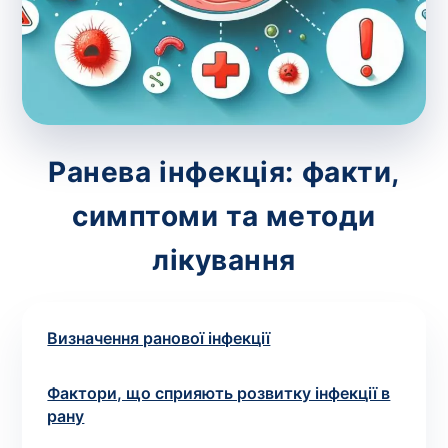
зіскрібки. Взяття біоматеріалу для них
виконує лікар – необхідий
запис до фахівця
.
Аналіз вдома
Зберегти
Ранева інфекція: факти,
симптоми та методи
Ваше ім'я
*
лікування
Визначення ранової інфекції
Номер телефону
*
Фактори, що сприяють розвитку інфекції в
рану