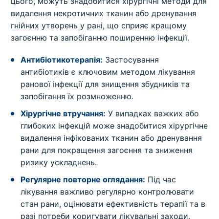
цього, можуть знадобитися хірургічні методи для
видалення некротичних тканин або дренування
гнійних утворень у рані, що сприяє кращому
загоєнню та запобіганню поширенню інфекції.
Антибіотикотерапія:
Застосування
антибіотиків є ключовим методом лікування
ранової інфекції для знищення збудників та
запобігання їх розмноженню.
Хірургічне втручання:
У випадках важких або
глибоких інфекцій може знадобитися хірургічне
видалення інфікованих тканин або дренування
рани для покращення загоєння та зниження
ризику ускладнень.
Регулярне повторне оглядання:
Під час
лікування важливо регулярно контролювати
стан рани, оцінювати ефективність терапії та в
разі потреби коригувати лікувальні заходи.