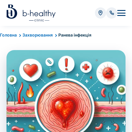
Аналізи
Головна
Захворювання
Ранева інфекція
* Додатково оплачується (залежно від виду аналізу):
Вартість забору крові - 50 грн
Вартість забору біоматеріалу (крім крові) - від
35 грн
Всього:
0
грн
Попередній запис на дослідження не
потрібний. Виняток становлять мазки та