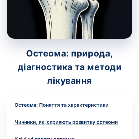
зіскрібки. Взяття біоматеріалу для них
виконує лікар – необхідий
запис до фахівця
.
Аналіз вдома
Зберегти
Остеома: природа,
діагностика та методи
Ваше ім'я
*
лікування
Остеома: Поняття та характеристики
Номер телефону
*
Чинники, які сприяють розвитку остеоми