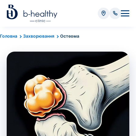
Аналізи
Головна
Захворювання
Остеома
* Додатково оплачується (залежно від виду аналізу):
Вартість забору крові - 50 грн
Вартість забору біоматеріалу (крім крові) - від
35 грн
Всього:
0
грн
Попередній запис на дослідження не
потрібний. Виняток становлять мазки та