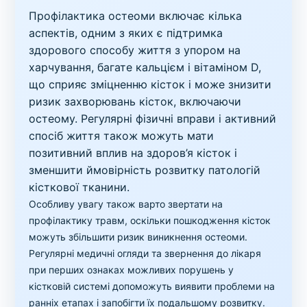
Профілактика остеоми включає кілька
аспектів, одним з яких є підтримка
здорового способу життя з упором на
харчування, багате кальцієм і вітаміном D,
що сприяє зміцненню кісток і може знизити
ризик захворювань кісток, включаючи
остеому. Регулярні фізичні вправи і активний
спосіб життя також можуть мати
позитивний вплив на здоров’я кісток і
зменшити ймовірність розвитку патологій
кісткової тканини.
Особливу увагу також варто звертати на
профілактику травм, оскільки пошкодження кісток
можуть збільшити ризик виникнення остеоми.
Регулярні медичні огляди та звернення до лікаря
при перших ознаках можливих порушень у
кістковій системі допоможуть виявити проблеми на
ранніх етапах і запобігти їх подальшому розвитку.