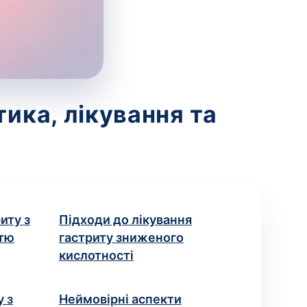
ика, лікування та
иту з
Підходи до лікування
тю
гастриту зниженого
кислотності
 з
Неймовірні аспекти