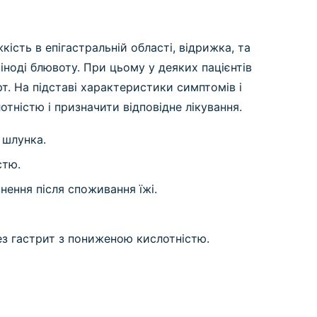
сть в епігастральній області, відрижка, та
іноді блювоту. При цьому у деяких пацієнтів
рт. На підставі характеристики симптомів і
тністю і призначити відповідне лікування.
 шлунка.
стю.
нення після споживання їжі.
рез гастрит з пониженою кислотністю.