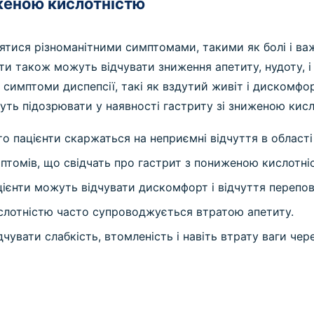
иженою кислотністю
ися різноманітними симптомами, такими як болі і важкі
нти також можуть відчувати зниження апетиту, нудоту, і 
ть симптоми диспепсії, такі як вздутий живіт і дискомфо
уть підозрювати у наявності гастриту зі зниженою кисло
о пацієнти скаржаться на неприємні відчуття в області
томів, що свідчать про гастрит з пониженою кислотні
ієнти можуть відчувати дискомфорт і відчуття перепов
слотністю часто супроводжується втратою апетиту.
чувати слабкість, втомленість і навіть втрату ваги че