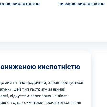
еною кислотністю
низькою кислотністю
 пониженою кислотністю
ідомий як аносфадичний, характеризується
шлунку. Цей тип гастриту зазвичай
асті, відчуттям переповнення після
сою є те, що симптоми посилюються після