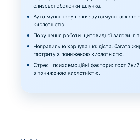
слизової оболонки шлунка.
Аутоімунні порушення: аутоімунні захвор
кислотністю.
Порушення роботи щитовидної залози: гіп
Неправильне харчування: дієта, багата ж
гастриту з пониженою кислотністю.
Стрес і психоемоційні фактори: постійни
з пониженою кислотністю.