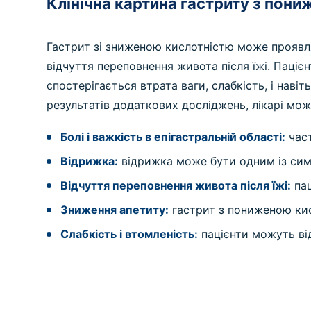
Клінічна картина гастриту з пон
Гастрит зі зниженою кислотністю може проявлят
відчуття переповнення живота після їжі. Паціє
спостерігається втрата ваги, слабкість, і наві
результатів додаткових досліджень, лікарі мож
Болі і важкість в епігастральній області:
част
Відрижка:
відрижка може бути одним із симп
Відчуття переповнення живота після їжі:
пац
Зниження апетиту:
гастрит з пониженою ки
Слабкість і втомленість:
пацієнти можуть від