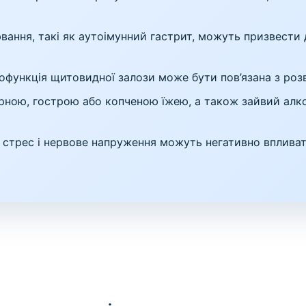
ювання, такі як аутоімунний гастрит, можуть призвести
офункція щитовидної залози може бути пов’язана з ро
ирною, гострою або копченою їжею, а також зайвий алк
й стрес і нервове напруження можуть негативно вплива