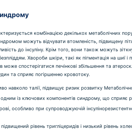
синдрому
ктеризується комбінацією декількох метаболічних поруш
синдромом можуть відчувати втомленість, підвищену пітл
ливість до інсуліну. Крім того, вони також можуть зіт
безпліддям.
Хвороби шкіри, такі як пігментація на шиї і
тів може спостерігатися печінкові збільшення та атеро
судин та сприяє погіршенню кровотоку.
во навколо талії, підвищує ризик розвитку Метаболічн
є одним із ключових компонентів синдрому, що сприяє 
 крові, особливо при супроводжуючій інсулінорезистент
 як підвищений рівень тригліцеридів і низький рівень х