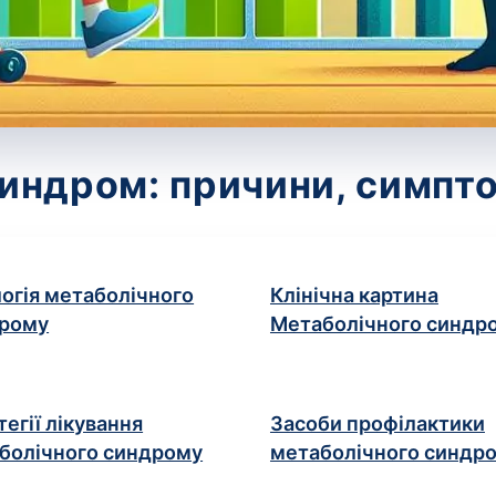
индром: причини, симпто
логія метаболічного
Клінічна картина
рому
Метаболічного синдр
тегії лікування
Засоби профілактики
болічного синдрому
метаболічного синдр