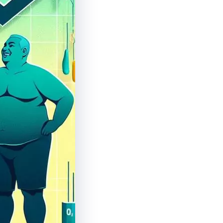
логічних захворювань
 напрями
лик медичної сестри
ний перелік медичних
дому
рямів клініки
іпуляції та догляд вдома
Оформити замовлення
 послуги
ний перелік медичних
луг
консультацію .
 Проте, щоб уникнути можливих непорозумінь,
 вказаними на сайті.