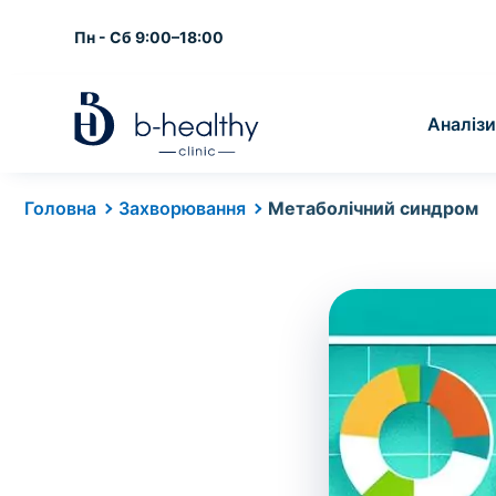
Пн - Сб 9:00–18:00
Аналізи
Аналіз
ЛАБОРАТОРНІ АНАЛІЗИ
ПРОФІЛАКТИКА ЗАХВОР
ОСНОВНІ НАПРЯМИ
ДІАГНОСТИЧНІ ПОСЛУГИ
ІНФОРМАЦІЯ
Ім'я
Код
Головна
Захворювання
Метаболічний синдром
Алергопроби
Вакцини
Алергологія
УЗД
Вакансії
Виявлення алергічних реакцій
Сертифіковані вакцини для
Діагностика та лікування
Діагностика органів і тканин
Актуальні вакансії в клініці
дітей і дорослих
алергії
ультразвуком
* Додатково оплачується (залежно від виду а
Гормональна панель
Дерматологія
Про клініку
Вартість забору крові - 50 грн
ЖІНОЧЕ ЗДОРОВ'Я
Дослідження гормонального
Захворювання шкіри, волосся
Інформація про b-healthy clinic
Вартість забору біоматеріалу (крім крові) 
балансу
та нігтів
Ведення вагітності
Медичний супровід під час
Комплексні дослідження
Неврологія
вагітності
Попередній запис на дослідження не потрібн
Готові пакети лабораторних
Нервова система, біль,
ДИТЯЧІ ПОСЛУГИ
досліджень
запаморочення
Довідка і медогляд в школу
Педіатрія
Медичні довідки для
Аналіз вдома
навчальних закладів
Медичний супровід дітей від