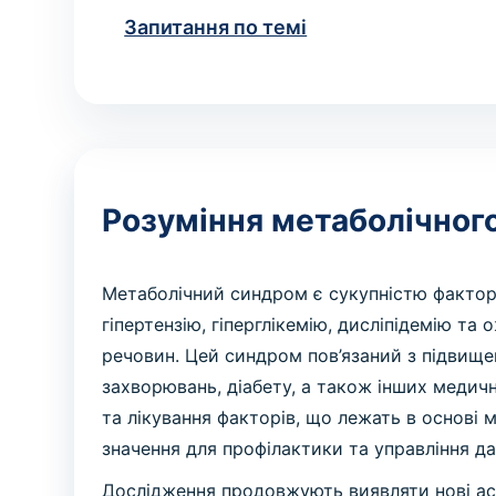
Запитання по темі
Розуміння метаболічног
Метаболічний синдром є сукупністю факторі
гіпертензію, гіперглікемію, дисліпідемію та
речовин. Цей синдром пов’язаний з підвищ
захворювань, діабету, а також інших медичн
та лікування факторів, що лежать в основі
значення для профілактики та управління д
Дослідження продовжують виявляти нові асп