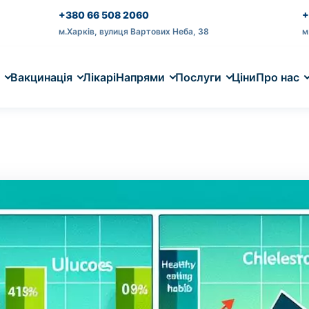
+380 66 508 2060
+
м.Харків, вулиця Вартових Неба, 38
м
и
Вакцинація
Лікарі
Напрями
Послуги
Ціни
Про нас
ЮВАНЬ
Термін
Бактеріологічні аналізи
Хвороби
Гастроентерологія
Електронейроміографія
Відгуки
Біохімічні аналізи
Щеплення
Гематологія
Електрокардіографія (ЕКГ)
Контакти
Ана
Гін
Спі
Клі
Виявлення бактерій та
Захист від інфекційних
Діагностика захворювань
(ЕНМГ)
Досвід пацієнтів про клініку
Оцінка обміну речовин і
Планові та рекомендовані
Діагностика та лікування
Дослідження роботи серця
Адреса, телефони та графік
Баз
Жін
Оці
Філі
чутливості
захворювань
шлунка та кишечника
функцій органів
щеплення
захворювань крові
роботи
мед
дих
Діагностика захворювань
налізу):
нервів і м'язів
Загальноклінічні аналізи
Ендокринологія
Новини
Інфекційна панель
Імунологія
Іму
Кар
Базова оцінка стану здоров'я
Гормональні порушення та
Оновлення та події клініки
Діагностика вірусних та
Діагностика та лікування
Ста
Сер
- від 35 грн
обмін речовин
бактеріальних інфекцій
порушень імунної системи
орг
тис
УЗД органів малого тазу
3D та 4D УЗД при вагітності
Кол
Оцінка стану органів малого
Об'ємна візуалізація розвитку
Огл
Онкологічна панель
Нефрологія
Патоморфологічні
Отоларингологія (ЛОР)
Усі
Орт
таза
плода
збі
ий. Виняток становлять мазки та зіскрібки. Взяття біо
Онкомаркери та скринінг
Захворювання нирок та
дослідження
Вуха, горло та ніс у дітей і
Пов
Лік
ризиків
сечової системи
дорослих
дос
зах
Дослідження тканин і клітин
запис до фахівця
.
сис
УЗД дитині
УЗД серця дитині
Пр
Пульмонологія
Ультразвукове обстеження
Ревматологія
Оцінка роботи серця у дітей
Уро
Без
для дітей
Захворювання легень і
Діагностика та лікування
Діа