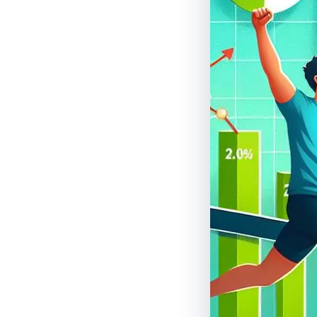
народження
ВИКЛИК ЛІКАРЯ ДОДОМУ
Хірургія
Виклик невролога додому
Діагностика та хірургічне
Консультація невролога вдома
Ваше ім'я
Номе
*
лікування захворювань
ПРОЦЕДУРИ ТА МАНІПУЛЯ
Маніпуляція
Медичні процедури за
призначенням
Якщо ви не зна
* Адміністрація клініки вживає всіх заході
рекомендуємо уточню