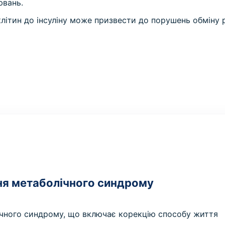
ювань.
 клітин до інсуліну може призвести до порушень обміну
ня метаболічного синдрому
лічного синдрому, що включає корекцію способу життя