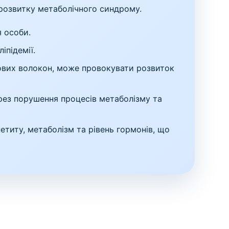
розвитку метаболічного синдрому.
я особи.
іпідемії.
чових волокон, може провокувати розвиток
рез порушення процесів метаболізму та
етиту, метаболізм та рівень гормонів, що