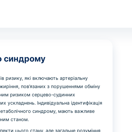
о синдрому
в ризику, які включають артеріальну
 ожиріння, пов’язаних з порушеннями обміну
еним ризиком серцево-судинних
их ускладнень. Індивідуальна ідентифікація
 метаболічного синдрому, мають важливе
аним станом.
екти цього стану, але загальне розуміння