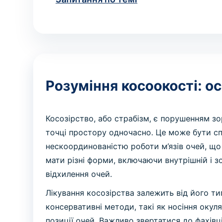
Розуміння косоокості: о
Косозірство, або страбізм, є порушенням зо
точці простору одночасно. Це може бути с
нескоординованістю роботи м’язів очей, що
мати різні форми, включаючи внутрішній і з
відхилення очей.
Лікування косозірства залежить від його т
консервативні методи, такі як носіння окуля
позиції очей. Важливо звертатися до фахівц