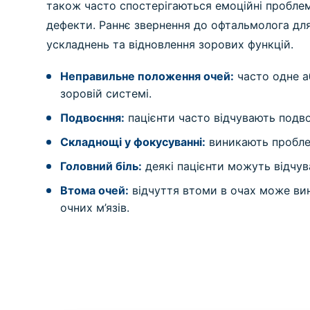
також часто спостерігаються емоційні проблеми
дефекти. Раннє звернення до офтальмолога для
ускладнень та відновлення зорових функцій.
Неправильне положення очей:
часто одне а
зоровій системі.
Подвоєння:
пацієнти часто відчувають подв
Складнощі у фокусуванні:
виникають проблем
Головний біль:
деякі пацієнти можуть відчува
Втома очей:
відчуття втоми в очах може вин
очних м’язів.