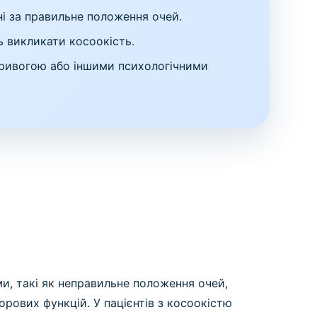
і за правильне положення очей.
ь викликати косоокість.
тривогою або іншими психологічними
ми, такі як неправильне положення очей,
рових функцій. У пацієнтів з косоокістю