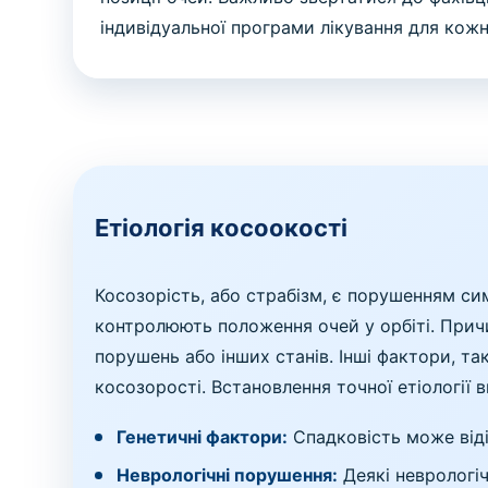
індивідуальної програми лікування для кожн
Етіологія косоокості
Косозорість, або страбізм, є порушенням си
контролюють положення очей у орбіті. Прич
порушень або інших станів. Інші фактори, та
косозорості. Встановлення точної етіології
Генетичні фактори:
Спадковість може віді
Неврологічні порушення:
Деякі неврологі