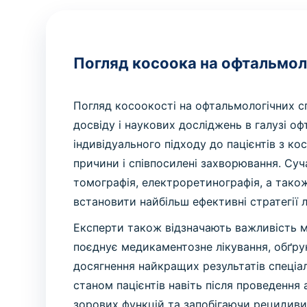
Погляд косоока на офтальмол
Погляд косоокості на офтальмологічних сп
досвіду і наукових досліджень в галузі о
індивідуального підходу до пацієнтів з ко
причини і співпосилені захворювання. Суч
томографія, електроретинографія, а тако
встановити найбільш ефективні стратегії 
Експерти також відзначають важливість м
поєднує медикаментозне лікування, обґрун
досягнення найкращих результатів спеці
станом пацієнтів навіть після проведення
зорових функцій та запобігаючи рецидиви