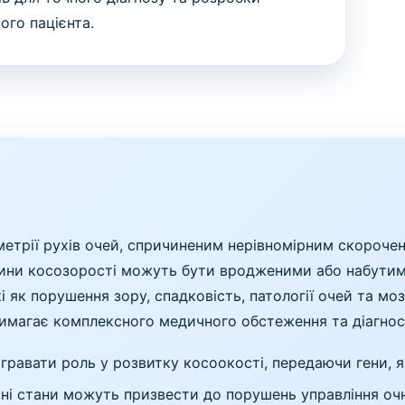
ого пацієнта.
метрії рухів очей, спричиненим нерівномірним скорочен
ини косозорості можуть бути вродженими або набутими 
кі як порушення зору, спадковість, патології очей та м
 вимагає комплексного медичного обстеження та діагнос
гравати роль у розвитку косоокості, передаючи гени, як
чні стани можуть призвести до порушень управління оч