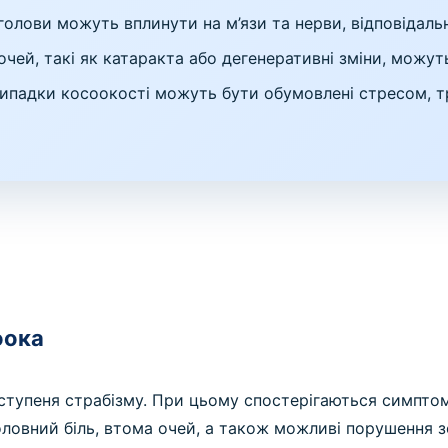
лови можуть вплинути на м’язи та нерви, відповідальн
чей, такі як катаракта або дегенеративні зміни, можут
ипадки косоокості можуть бути обумовлені стресом, 
оока
а ступеня страбізму. При цьому спостерігаються симпто
ловний біль, втома очей, а також можливі порушення зо