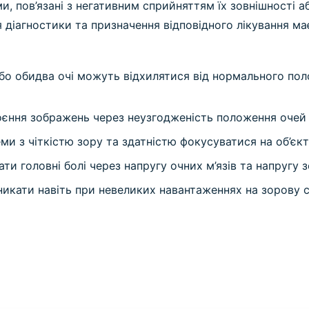
, пов’язані з негативним сприйняттям їх зовнішності аб
 діагностики та призначення відповідного лікування ма
бо обидва очі можуть відхилятися від нормального пол
оєння зображень через неузгодженість положення очей 
и з чіткістю зору та здатністю фокусуватися на об’єкт
ти головні болі через напругу очних м’язів та напругу 
икати навіть при невеликих навантаженнях на зорову 