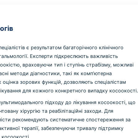
огів
еціалістів є результатом багаторічного клінічного
фтальмології. Експерти підкреслюють важливість
соокістю, враховуючи тип і ступінь страбізму, можливі
асні методи діагностики, такі як комп’ютерна
ж оцінка зорових функцій, дозволяють спеціалістам
лікування для кожного конкретного випадку косоокості
ультимодального підходу до лікування косоокості, що
товану хірургію та реабілітаційні заходи. Для
алісти рекомендують систематичне спостереження за
 активної терапії, забезпечуючи тривалу підтримку
 косоокості.