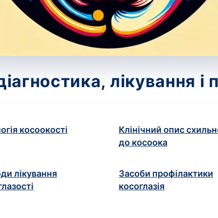
діагностика, лікування і
логія косоокості
Клінічний опис схильн
до косоока
ди лікування
Засоби профілактики
глазості
косоглазія