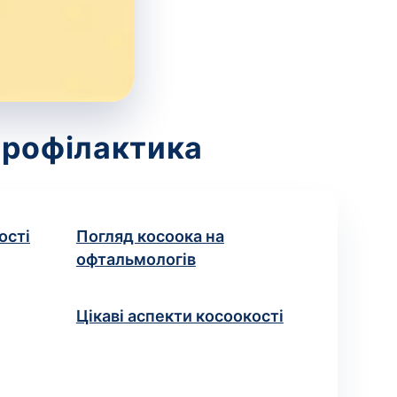
 профілактика
ості
Погляд косоока на
офтальмологів
Цікаві аспекти косоокості