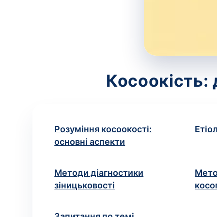
Косоокість: 
Розуміння косоокості:
Етіо
основні аспекти
Методи діагностики
Мето
зіницьковості
косо
Запитання по темі