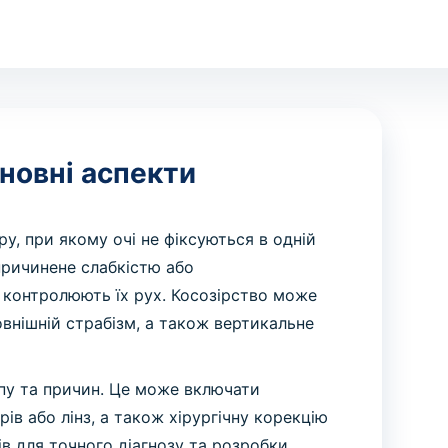
сновні аспекти
ру, при якому очі не фіксуються в одній
причинене слабкістю або
 контролюють їх рух. Косозірство може
овнішній страбізм, а також вертикальне
ипу та причин. Це може включати
рів або лінз, а також хірургічну корекцію
ів для точного діагнозу та розробки