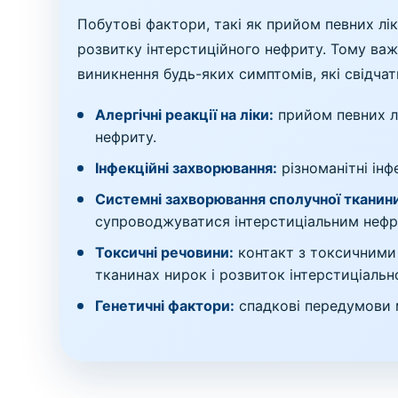
Побутові фактори, такі як прийом певних лік
розвитку інтерстиційного нефриту. Тому важл
виникнення будь-яких симптомів, які свідча
Алергічні реакції на ліки:
прийом певних лі
нефриту.
Інфекційні захворювання:
різноманітні інф
Системні захворювання сполучної тканин
супроводжуватися інтерстиціальним нефр
Токсичні речовини:
контакт з токсичними 
тканинах нирок і розвиток інтерстиціальн
Генетичні фактори:
спадкові передумови м