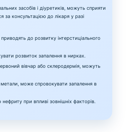
пальних засобів і діуретиків, можуть сприяти
я за консультацією до лікаря у разі
о приводять до розвитку інтерстиціального
окувати розвиток запалення в нирках.
ервоний вівчар або склеродермія, можуть
і метали, може спровокувати запалення в
 нефриту при впливі зовнішніх факторів.