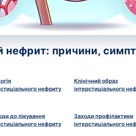
й нефрит: причини, симпт
огія
Клінічний образ
рстиціального нефриту
інтерстиціального не
оди до лікування
Заходи профілактики
рстиціального нефриту
інтерстиціального не