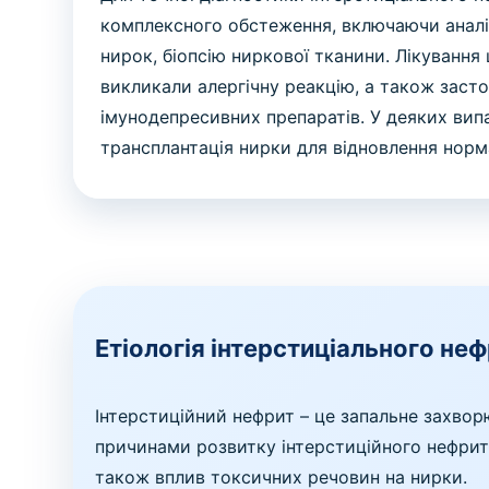
комплексного обстеження, включаючи аналіз
нирок, біопсію ниркової тканини. Лікування
викликали алергічну реакцію, а також заст
імунодепресивних препаратів. У деяких вип
трансплантація нирки для відновлення норма
Етіологія інтерстиціального не
Інтерстиційний нефрит – це запальне захвор
причинами розвитку інтерстиційного нефриту 
також вплив токсичних речовин на нирки.