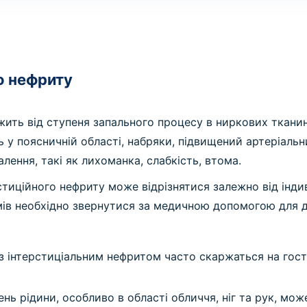
о нефриту
жить від ступеня запального процесу в ниркових ткани
ь у поясничній області, набряки, підвищений артеріаль
алення, такі як лихоманка, слабкість, втома.
стиційного нефриту може відрізнятися залежно від інди
мів необхідно звернутися за медичною допомогою для 
з інтерстиціальним нефритом часто скаржаться на гостр
ь рідини, особливо в області обличчя, ніг та рук, мож