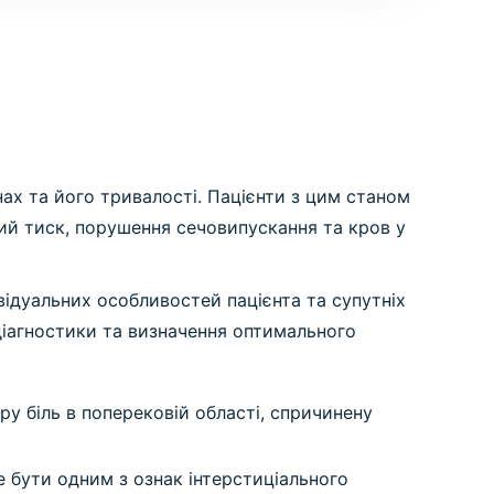
нах та його тривалості. Пацієнти з цим станом
ний тиск, порушення сечовипускання та кров у
відуальних особливостей пацієнта та супутніх
діагностики та визначення оптимального
у біль в поперековій області, спричинену
е бути одним з ознак інтерстиціального