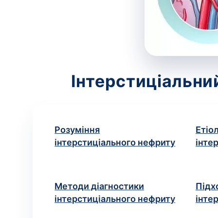
Інтерстиціальни
Розуміння
Етіол
інтерстиціального нефриту
інте
Методи діагностики
Підх
інтерстиціального нефриту
інте