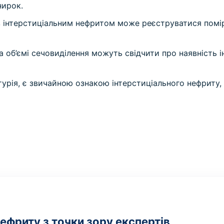
нирок.
 з інтерстиціальним нефритом може реєструватися помі
та об’ємі сечовиділення можуть свідчити про наявність 
атурія, є звичайною ознакою інтерстиціального нефриту
ефриту з точки зору експертів