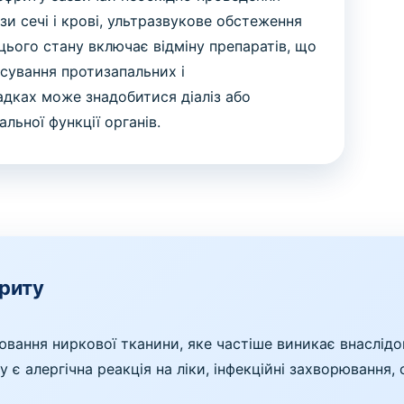
и сечі і крові, ультразвукове обстеження
 цього стану включає відміну препаратів, що
осування протизапальних і
адках може знадобитися діаліз або
льної функції органів.
фриту
ювання ниркової тканини, яке частіше виникає внаслід
є алергічна реакція на ліки, інфекційні захворювання,