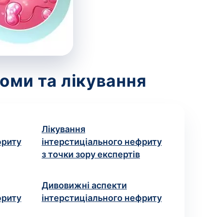
оми та лікування
Лікування
фриту
інтерстиціального нефриту
з точки зору експертів
Дивовижні аспекти
фриту
інтерстиціального нефриту