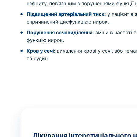
нефриту, пов’язаним з порушеннями функції 
Підвищений артеріальний тиск:
у пацієнтів
спричинений дисфункцією нирок.
Порушення сечовиділення:
зміни в частоті 
функцію нирок.
Кров у сечі:
виявлення крові у сечі, або гем
та судин.
Лікування інтерстиціального н