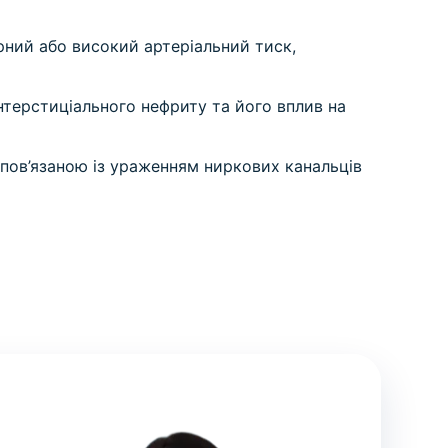
рний або високий артеріальний тиск,
інтерстиціального нефриту та його вплив на
, пов’язаною із ураженням ниркових канальців