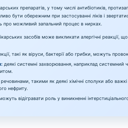
арських препаратів, у тому числі антибіотиків, протиза
иво бути обережним при застосуванні ліків і звертатис
ть про можливий запальний процес в нирках.
карських засобів може викликати алергічні реакції, щ
екції, такі як віруси, бактерії або грибки, можуть пров
и:
деякі системні захворювання, наприклад системний ч
итом.
речовинами, такими як деякі хімічні сполуки або важк
ого нефриту.
ожуть відігравати роль у виникненні інтерстиціального