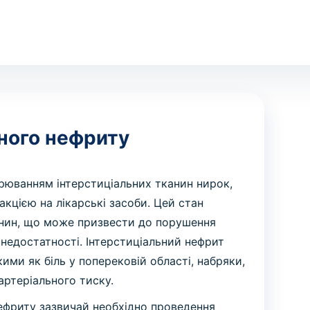
ьного нефриту
рюванням інтерстиціальних тканин нирок,
кцією на лікарські засоби. Цей стан
нин, що може призвести до порушення
ї недостатності. Інтерстиціальний нефрит
ми як біль у поперековій області, набряки,
артеріального тиску.
нефриту зазвичай необхідно проведення