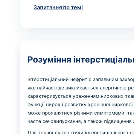
Запитання по темі
Розуміння інтерстиціал
Інтерстиціальний нефрит є запальним захво
яке найчастіше викликається алергічною реа
характеризується ураженням ниркових тка
функції нирок і розвитку хронічної нирково
може проявлятися різними симптомами, таки
часте сечовипускання, а також підвищення 
Для точної діагностики інтерстиціального 