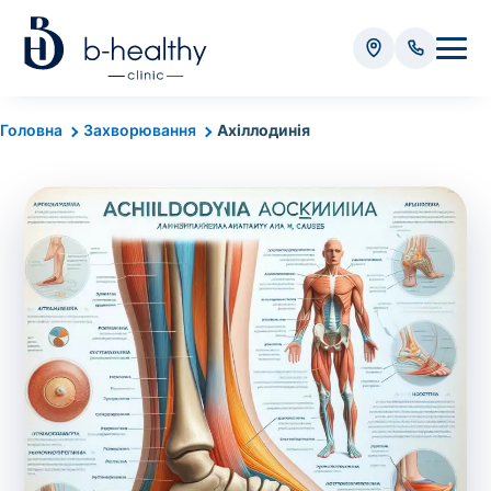
Аналізи
Головна
Захворювання
Ахіллодинія
* Додатково оплачується (залежно від виду аналізу):
Вартість забору крові - 50 грн
Вартість забору біоматеріалу (крім крові) - від
35 грн
Всього:
0
грн
Попередній запис на дослідження не
потрібний. Виняток становлять мазки та