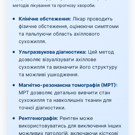
методів лікування та прогнозу хвороби.
Клінічне обстеження:
Лікар проводить
фізичне обстеження, оцінюючи симптоми
та пальпуючи область ахіллового
сухожилля.
Ультразвукова діагностика:
Цей метод
дозволяє візуалізувати ахіллове
сухожилля та визначити його структуру
та можливі ушкодження.
Магнітно-резонансна томографія (МРТ):
МРТ дозволяє детально вивчити стан
сухожилля та навколишніх тканин для
точної діагностики.
Рентгенографія:
Рентген може
використовуватись для виключення інших
можливих патологій, включаючи кісткові