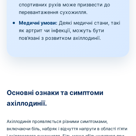
спортивних рухів може призвести до
перевантаження сухожилля.
Медичні умови:
Деякі медичні стани, такі
як артрит чи інфекції, можуть бути
пов’язані з розвитком ахіллодинії.
Основні ознаки та симптоми
ахіллодинії.
Ахіллодинія проявляється різними симптомами,
включаючи біль, набряк і відчуття напруги в області п’яти
і ахіллесового сухожилля. Біль може збільшуватися при