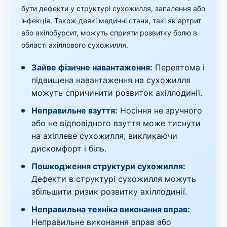
бути дефекти у структурі сухожилля, запалення або
інфекція. Також деякі медичні стани, такі як артрит
або ахілобурсит, можуть сприяти розвитку болю в
області ахіллового сухожилля.
Зайве фізичне навантаження:
Перевтома і
підвищена навантаження на сухожилля
можуть спричинити розвиток ахіллодинії.
Неправильне взуття:
Носіння не зручного
або не відповідного взуття може тиснути
на ахіллеве сухожилля, викликаючи
дискомфорт і біль.
Пошкодження структури сухожилля:
Дефекти в структурі сухожилля можуть
збільшити ризик розвитку ахіллодинії.
Неправильна техніка виконання вправ:
Неправильне виконання вправ або