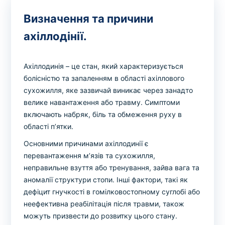
Визначення та причини
ахіллодінії.
Ахіллодинія – це стан, який характеризується
болісністю та запаленням в області ахіллового
сухожилля, яке зазвичай виникає через занадто
велике навантаження або травму. Симптоми
включають набряк, біль та обмеження руху в
області п’ятки.
Основними причинами ахіллодинії є
перевантаження м’язів та сухожилля,
неправильне взуття або тренування, зайва вага та
аномалії структури стопи. Інші фактори, такі як
дефіцит гнучкості в гомілковостопному суглобі або
неефективна реабілітація після травми, також
можуть призвести до розвитку цього стану.