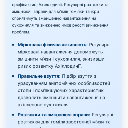
профілактиці Ахиллодинії. Регулярні розтяжки та
зміцнюючі вправи для м’язів гомілки та ікри
сприятимуть зменшенню навантаження на
сухожилля та зниженню ймовірності виникнення
проблем.
Міркована фізична активність:
Регулярні
мірковані навантаження допоможуть
зміцнити м’язи і сухожилля, знизивши
ризик розвитку Ахіллодинії.
Правильне взуття:
Підбір взуття з
урахуванням анатомічних особливостей
стопи і пом’якшуючих характеристик
дозволить зменшити навантаження на
ахіллесове сухожилля.
Розтяжки та зміцнюючі вправи:
Регулярні
розтяжки для гомілковостопної м’язи та