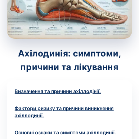
зіскрібки. Взяття біоматеріалу для них
виконує лікар – необхідий
запис до фахівця
.
Аналіз вдома
Зберегти
Ахілодинія: симптоми,
причини та лікування
Ваше ім'я
*
Визначення та причини ахіллодінії.
Номер телефону
*
Фактори ризику та причини виникнення
ахіллодинії.
Основні ознаки та симптоми ахіллодинії.