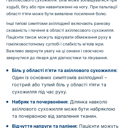
ходьбі, бігу або при навантаженні на ногу. При пальпації
області п’яти може бути виявлене посилення болю.
Інші типові симптоми ахіллодинії включають ранкову
скованість і печіння в області ахіллесового сухожилля.
Пацієнти також можуть відчувати обмеження руху в
гомілковостопному суглобі і слабкість м’язів ікри.
Важливо звернути увагу на ці ознаки і своєчасно
звернутися до лікаря для діагностики та лікування.
Біль у області п’яти та ахіллового сухожилля:
Один із основних симптомів ахіллодинії –
гострий або тупий біль у області п’яти та
сухожилля під час руху.
Набряк та почервоніння:
Ділянка навколо
ахіллового сухожилля може бути набряклою
та почервоною від запалення тканин.
Відчуття напруги та паління:
Пацієнти можуть