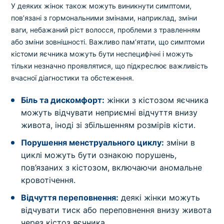
У деяких жінок також можуть виникнути симптоми,
пов’язані з гормональними змінами, наприклад, зміни
ваги, небажаний ріст волосся, проблеми з травленням
або зміни зовнішності. Важливо пам’ятати, що симптоми
кістоми яєчника можуть бути неспецифічні і можуть
тільки незначно проявлятися, що підкреслює важливість
вчасної діагностики та обстеження.
Біль та дискомфорт:
жінки з кістозом яєчника
можуть відчувати неприємні відчуття внизу
живота, іноді зі збільшенням розмірів кісти.
Порушення менструального циклу:
зміни в
циклі можуть бути ознакою порушень,
пов’язаних з кістозом, включаючи аномальне
кровотічення.
Відчуття переповнення:
деякі жінки можуть
відчувати тиск або переповнення внизу живота
через кістоз яєчника.