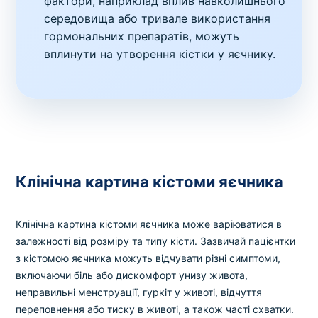
фактори, наприклад вплив навколишнього
середовища або тривале використання
гормональних препаратів, можуть
вплинути на утворення кістки у яєчнику.
Клінічна картина кістоми яєчника
Клінічна картина кістоми яєчника може варіюватися в
залежності від розміру та типу кісти. Зазвичай пацієнтки
з кістомою яєчника можуть відчувати різні симптоми,
включаючи біль або дискомфорт унизу живота,
неправильні менструації, гуркіт у животі, відчуття
переповнення або тиску в животі, а також часті схватки.