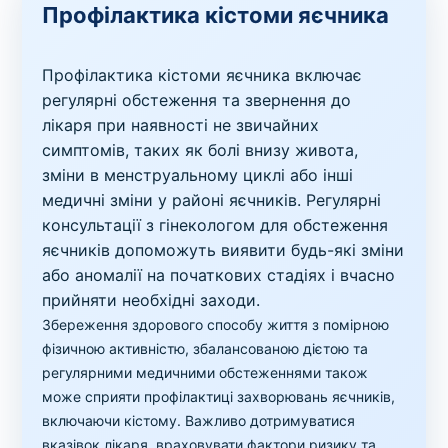
Профілактика кістоми яєчника
Профілактика кістоми яєчника включає
регулярні обстеження та звернення до
лікаря при наявності не звичайних
симптомів, таких як болі внизу живота,
зміни в менструальному циклі або інші
медичні зміни у районі яєчників. Регулярні
консультації з гінекологом для обстеження
яєчників допоможуть виявити будь-які зміни
або аномалії на початкових стадіях і вчасно
прийняти необхідні заходи.
Збереження здорового способу життя з помірною
фізичною активністю, збалансованою дієтою та
регулярними медичними обстеженнями також
може сприяти профілактиці захворювань яєчників,
включаючи кістому. Важливо дотримуватися
вказівок лікаря, враховувати фактори ризику та