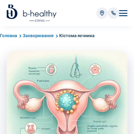
Аналізи
Головна
Захворювання
Кістома яєчника
* Додатково оплачується (залежно від виду аналізу):
Вартість забору крові - 50 грн
Вартість забору біоматеріалу (крім крові) - від
35 грн
Всього:
0
грн
Попередній запис на дослідження не
потрібний. Виняток становлять мазки та