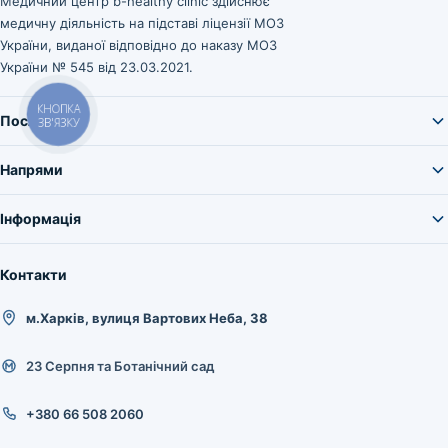
Медичний центр b-healthy clinic здійснює
медичну діяльність на підставі ліцензії МОЗ
України, виданої відповідно до наказу МОЗ
України № 545 від 23.03.2021.
КНОПКА
Послуги
ЗВ'ЯЗКУ
Напрями
Інформація
Контакти
м.Харків, вулиця Вартових Неба, 38
23 Серпня та Ботанічний сад
+380 66 508 2060