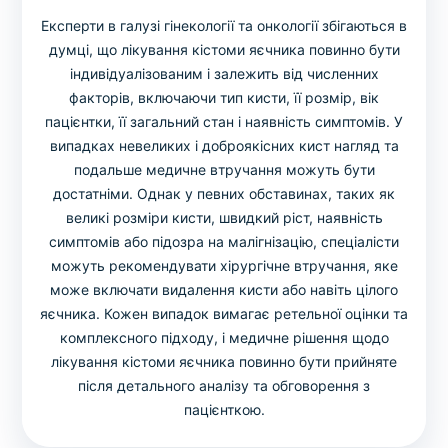
Експерти в галузі гінекології та онкології збігаються в
думці, що лікування кістоми яєчника повинно бути
індивідуалізованим і залежить від численних
факторів, включаючи тип кисти, її розмір, вік
пацієнтки, її загальний стан і наявність симптомів. У
випадках невеликих і доброякісних кист нагляд та
подальше медичне втручання можуть бути
достатніми. Однак у певних обставинах, таких як
великі розміри кисти, швидкий ріст, наявність
симптомів або підозра на малігнізацію, спеціалісти
можуть рекомендувати хірургічне втручання, яке
може включати видалення кисти або навіть цілого
яєчника. Кожен випадок вимагає ретельної оцінки та
комплексного підходу, і медичне рішення щодо
лікування кістоми яєчника повинно бути прийняте
після детального аналізу та обговорення з
пацієнткою.