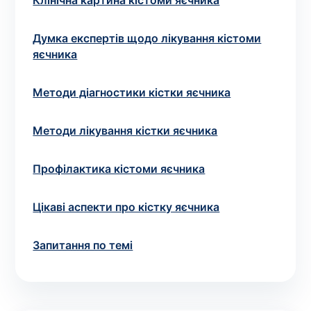
Вибрати клініку
Клінічна картина кістоми яєчника
Думка експертів щодо лікування кістоми
яєчника
Оформити замовлення
Методи діагностики кістки яєчника
Якщо ви не знаєте, які аналізи вам необхідні,
запишіться до лікаря
на консультацію .
Методи лікування кістки яєчника
Профілактика кістоми яєчника
* Адміністрація клініки вживає всіх заходів для
своєчасного оновлення розміщеного на сайті прайс-
листа. Проте, щоб уникнути можливих непорозумінь,
Цікаві аспекти про кістку яєчника
рекомендуємо уточнювати вартість та терміни
виконання досліджень за телефонами, вказаними на
Запитання по темі
сайті.