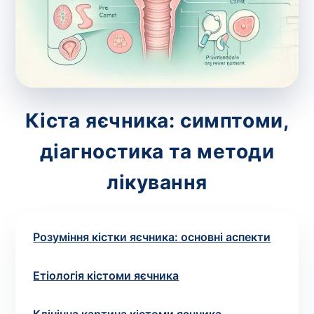
зіскрібки. Взяття біоматеріалу для них
виконує лікар – необхідий
запис до фахівця
.
Аналіз вдома
Зберегти
Кіста яєчника: симптоми,
діагностика та методи
Ваше ім'я
*
лікування
Розуміння кістки яєчника: основні аспекти
Номер телефону
*
Етіологія кістоми яєчника