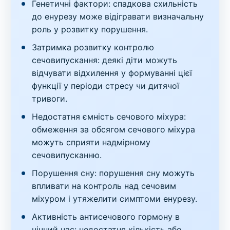
Генетичні фактори: спадкова схильність
до енурезу може відігравати визначальну
роль у розвитку порушення.
Затримка розвитку контролю
сечовипускання: деякі діти можуть
відчувати відхилення у формуванні цієї
функції у періоди стресу чи дитячої
тривоги.
Недостатня ємність сечового міхура:
обмеження за обсягом сечового міхура
можуть сприяти надмірному
сечовипусканню.
Порушення сну: порушення сну можуть
впливати на контроль над сечовим
міхуром і утяжелити симптоми енурезу.
Активність антисечового гормону в
нічний час: недостатня кількість або