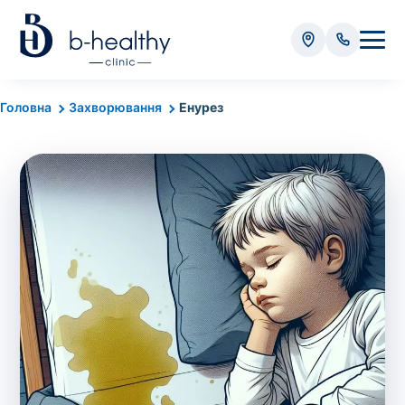
Аналізи
Головна
Захворювання
Енурез
* Додатково оплачується (залежно від виду аналізу):
Вартість забору крові - 50 грн
Вартість забору біоматеріалу (крім крові) - від
35 грн
Всього:
0
грн
Попередній запис на дослідження не
потрібний. Виняток становлять мазки та