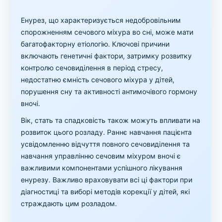
Енурез, що характеризується недобровільним
спорожненням сечового міхура во сні, може мати
багатофакторну етіологію. Ключові причини
включають генетичні фактори, затримку розвитку
контролю сечовиділення в період стресу,
недостатню ємність сечового міхура у дітей,
порушення сну та активності антимочівого гормону
вночі.
Вік, стать та спадковість також можуть впливати на
розвиток цього розладу. Раннє навчання пацієнта
усвідомленню відчуття повного сечовиділення та
навчання управлінню сечовим міхуром вночі є
важливими компонентами успішного лікування
енурезу. Важливо враховувати всі ці фактори при
діагностиці та виборі методів корекції у дітей, які
страждають цим розладом.