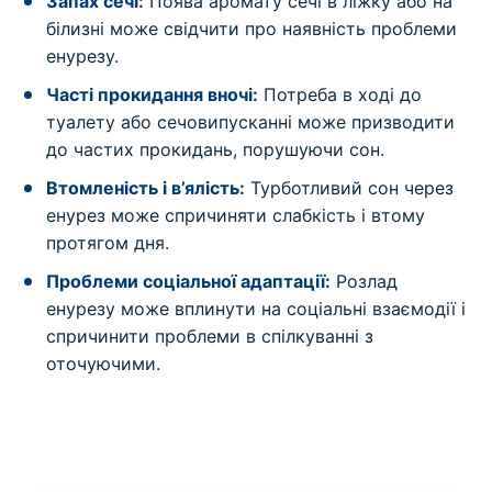
Запах сечі:
Поява аромату сечі в ліжку або на
білизні може свідчити про наявність проблеми
енурезу.
Часті прокидання вночі:
Потреба в ході до
туалету або сечовипусканні може призводити
до частих прокидань, порушуючи сон.
Втомленість і в’ялість:
Турботливий сон через
енурез може спричиняти слабкість і втому
протягом дня.
Проблеми соціальної адаптації:
Розлад
енурезу може вплинути на соціальні взаємодії і
спричинити проблеми в спілкуванні з
оточуючими.