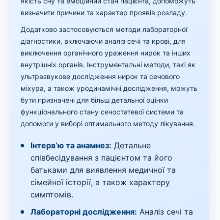
якість сну та емоційний стан пацієнта, допоможуть
визначити причини та характер проявів розладу.
Додатково застосовуються методи лабораторної
діагностики, включаючи аналіз сечі та крові, для
виключення органічного ураження нирок та інших
внутрішніх органів. Інструментальні методи, такі як
ультразвукове дослідження нирок та сечового
міхура, а також уродинамічні дослідження, можуть
бути призначені для більш детальної оцінки
функціонального стану сечостатевої системи та
допомоги у виборі оптимального методу лікування.
Інтерв’ю та анамнез:
Детальне
співбесідування з пацієнтом та його
батьками для виявлення медичної та
сімейної історії, а також характеру
симптомів.
Лабораторні дослідження:
Аналіз сечі та