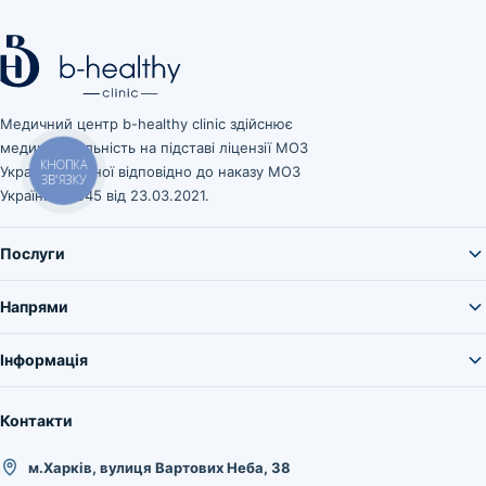
Медичний центр b-healthy clinic здійснює
медичну діяльність на підставі ліцензії МОЗ
КНОПКА
України, виданої відповідно до наказу МОЗ
ЗВ'ЯЗКУ
України № 545 від 23.03.2021.
Послуги
Напрями
Інформація
Контакти
м.Харків, вулиця Вартових Неба, 38