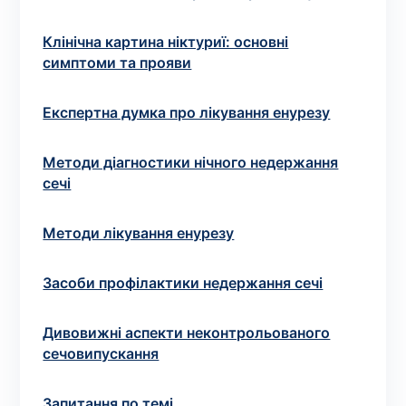
Вибрати клініку
Клінічна картина ніктуриї: основні
симптоми та прояви
Оформити замовлення
Експертна думка про лікування енурезу
Якщо ви не знаєте, які аналізи вам необхідні,
Методи діагностики нічного недержання
запишіться до лікаря
на консультацію .
сечі
* Адміністрація клініки вживає всіх заходів для
Методи лікування енурезу
своєчасного оновлення розміщеного на сайті прайс-
листа. Проте, щоб уникнути можливих непорозумінь,
рекомендуємо уточнювати вартість та терміни
Засоби профілактики недержання сечі
виконання досліджень за телефонами, вказаними на
сайті.
Дивовижні аспекти неконтрольованого
сечовипускання
Запитання по темі