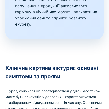
порушення в продукції антисечового
гормону в нічний час можуть впливати на
утримання сечі та сприяти розвитку
енурезу.
Клінічна картина ніктуриї: основні
симптоми та прояви
Енурез, хоча частіше спостерігається у дітей, але також
може бути присутнім у дорослих, і характеризується
незабороненим відкиданням сечі під час сну. Основними
симптомами цього медичного порушення можуть бути