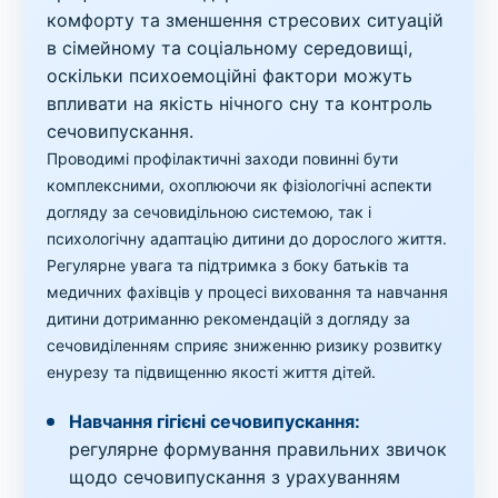
комфорту та зменшення стресових ситуацій
в сімейному та соціальному середовищі,
оскільки психоемоційні фактори можуть
впливати на якість нічного сну та контроль
сечовипускання.
Проводимі профілактичні заходи повинні бути
комплексними, охоплюючи як фізіологічні аспекти
догляду за сечовидільною системою, так і
психологічну адаптацію дитини до дорослого життя.
Регулярне увага та підтримка з боку батьків та
медичних фахівців у процесі виховання та навчання
дитини дотриманню рекомендацій з догляду за
сечовиділенням сприяє зниженню ризику розвитку
енурезу та підвищенню якості життя дітей.
Навчання гігієні сечовипускання:
регулярне формування правильних звичок
щодо сечовипускання з урахуванням