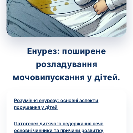
зіскрібки. Взяття біоматеріалу для них
виконує лікар – необхідий
запис до фахівця
.
Аналіз вдома
Зберегти
Енурез: поширене
розладування
Ваше ім'я
*
мочовипускання у дітей.
Розуміння енурезу: основні аспекти
Номер телефону
*
порушення у дітей
Патогенез дитячого недержання сечі:
основні чинники та причини розвитку