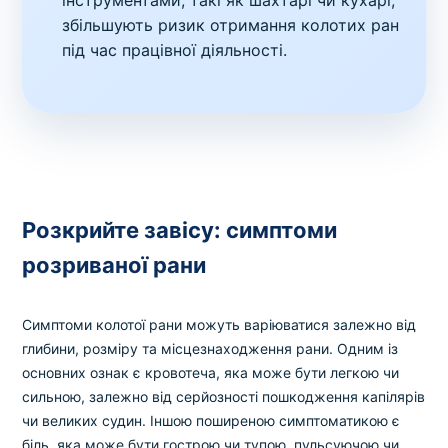
інструментами, такі як шахтарі чи кухарі,
збільшують ризик отримання колотих ран
під час працівної діяльності.
Розкрийте завісу: симптоми
розриваної рани
Симптоми колотої рани можуть варіюватися залежно від
глибини, розміру та місцезнаходження рани. Одним із
основних ознак є кровотеча, яка може бути легкою чи
сильною, залежно від серйозності пошкодження капілярів
чи великих судин. Іншою поширеною симптоматикою є
біль, яка може бути гострою чи тупою, пульсуючою чи