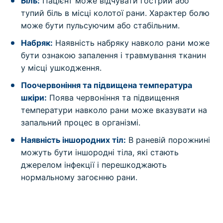
Біль:
Пацієнт може відчувати гострий або
тупий біль в місці колотої рани. Характер болю
може бути пульсуючим або стабільним.
Набряк:
Наявність набряку навколо рани може
бути ознакою запалення і травмування тканин
у місці ушкодження.
Поочервоніння та підвищена температура
шкіри:
Поява червоніння та підвищення
температури навколо рани може вказувати на
запальний процес в організмі.
Наявність іншородних тіл:
В раневій порожнині
можуть бути іншородні тіла, які стають
джерелом інфекції і перешкоджають
нормальному загоєнню рани.