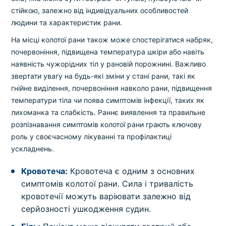
стійкою, залежно від індивідуальних особливостей
людини та характеристик рани.
На місці колотої рани також може спостерігатися набряк,
почервоніння, підвищена температура шкіри або навіть
наявність чужорідних тіл у рановій порожнині. Важливо
звертати увагу на будь-які зміни у стані рани, такі як
гнійне виділення, почервоніння навколо рани, підвищення
температури тіла чи поява симптомів інфекції, таких як
лихоманка та слабкість. Раннє виявлення та правильне
розпізнавання симптомів колотої рани грають ключову
роль у своєчасному лікуванні та профілактиці
ускладнень.
Кровотеча:
Кровотеча є одним з основних
симптомів колотої рани. Сила і тривалість
кровотечії можуть варіювати залежно від
серйозності ушкодження судин.