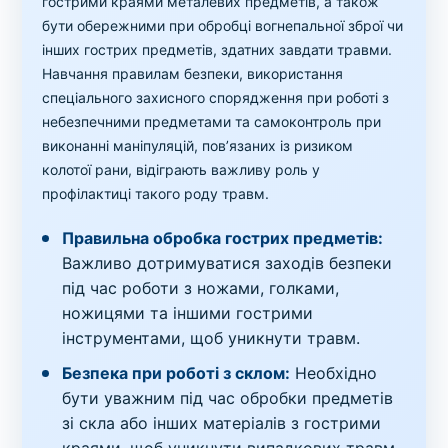
гострими краями металевих предметів, а також
бути обережними при обробці вогнепальної зброї чи
інших гострих предметів, здатних завдати травми.
Навчання правилам безпеки, використання
спеціального захисного спорядження при роботі з
небезпечними предметами та самоконтроль при
виконанні маніпуляцій, пов’язаних із ризиком
колотої рани, відіграють важливу роль у
профілактиці такого роду травм.
Правильна обробка гострих предметів:
Важливо дотримуватися заходів безпеки
під час роботи з ножами, голками,
ножицями та іншими гострими
інструментами, щоб уникнути травм.
Безпека при роботі з склом:
Необхідно
бути уважним під час обробки предметів
зі скла або інших матеріалів з гострими