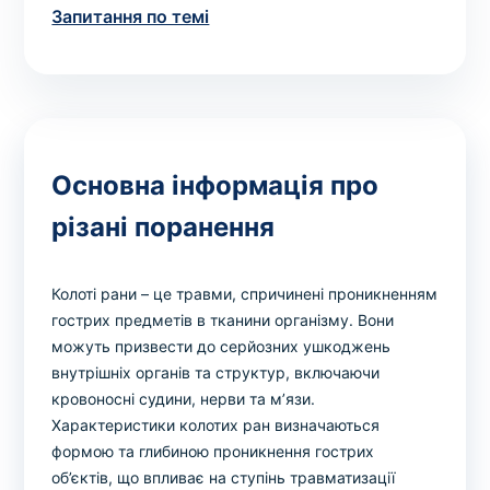
Вибрати клініку
Запитання по темі
Оформити замовлення
Якщо ви не знаєте, які аналізи вам необхідні,
Основна інформація про
запишіться до лікаря
на консультацію .
різані поранення
* Адміністрація клініки вживає всіх заходів для
своєчасного оновлення розміщеного на сайті прайс-
Колоті рани – це травми, спричинені проникненням
листа. Проте, щоб уникнути можливих непорозумінь,
гострих предметів в тканини організму. Вони
рекомендуємо уточнювати вартість та терміни
можуть призвести до серйозних ушкоджень
виконання досліджень за телефонами, вказаними на
внутрішніх органів та структур, включаючи
сайті.
кровоносні судини, нерви та м’язи.
Характеристики колотих ран визначаються
формою та глибиною проникнення гострих
об’єктів, що впливає на ступінь травматизації