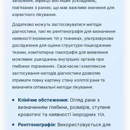
запалення, інфекції або інших ускладнень,
пов’язаних з раною, що має важливе значення для
коректного лікування.
Додатково можуть застосовуватися методи
діагностики, такі як рентгенографія для визначення
наявності іноземних тіл у тканинах, ультразвукове
дослідження для оцінки структури пошкоджених
тканин, комп’ютерна томографія для виявлення
можливих ушкоджень внутрішніх органів при
глибоких пораненнях. Своєчасне і комплексне
застосування методів діагностики дозволяє
отримати повну картину стану колотої рани та
визначити оптимальні методи лікування.
Клінічне обстеження:
Огляд рани з
визначенням глибини, розмірів, ступеня
кровотечі та наявності інородних тіл.
Рентгенографія:
Використовується для