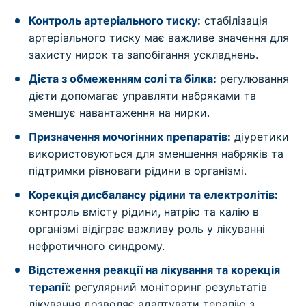
Контроль артеріального тиску:
стабілізація
артеріального тиску має важливе значення для
захисту нирок та запобігання ускладнень.
Дієта з обмеженням солі та білка:
регулювання
дієти допомагає управляти набряками та
зменшує навантаження на нирки.
Призначення мочогінних препаратів:
діуретики
використовуються для зменшення набряків та
підтримки рівноваги рідини в організмі.
Корекція дисбалансу рідини та електролітів:
контроль вмісту рідини, натрію та калію в
організмі відіграє важливу роль у лікуванні
нефротичного синдрому.
Відстеження реакції на лікування та корекція
терапії:
регулярний моніторинг результатів
лікування дозволяє адаптувати терапію з