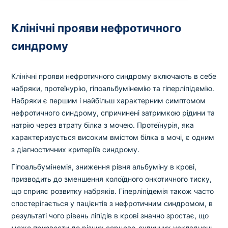
Клінічні прояви нефротичного
синдрому
Клінічні прояви нефротичного синдрому включають в себе
набряки, протеїнурію, гіпоальбумінемію та гіперліпідемію.
Набряки є першим і найбільш характерним симптомом
нефротичного синдрому, спричинені затримкою рідини та
натрію через втрату білка з мочею. Протеїнурія, яка
характеризується високим вмістом білка в мочі, є одним
з діагностичних критеріїв синдрому.
Гіпоальбумінемія, зниження рівня альбуміну в крові,
призводить до зменшення колоїдного онкотичного тиску,
що сприяє розвитку набряків. Гіперліпідемія також часто
спостерігається у пацієнтів з нефротичним синдромом, в
результаті чого рівень ліпідів в крові значно зростає, що
може призвести до різних серцево-судинних ускладнень.