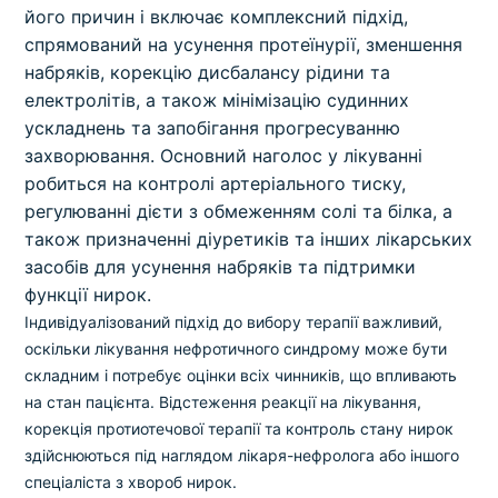
його причин і включає комплексний підхід,
спрямований на усунення протеїнурії, зменшення
набряків, корекцію дисбалансу рідини та
електролітів, а також мінімізацію судинних
ускладнень та запобігання прогресуванню
захворювання. Основний наголос у лікуванні
робиться на контролі артеріального тиску,
регулюванні дієти з обмеженням солі та білка, а
також призначенні діуретиків та інших лікарських
засобів для усунення набряків та підтримки
функції нирок.
Індивідуалізований підхід до вибору терапії важливий,
оскільки лікування нефротичного синдрому може бути
складним і потребує оцінки всіх чинників, що впливають
на стан пацієнта. Відстеження реакції на лікування,
корекція протиотечової терапії та контроль стану нирок
здійснюються під наглядом лікаря-нефролога або іншого
спеціаліста з хвороб нирок.