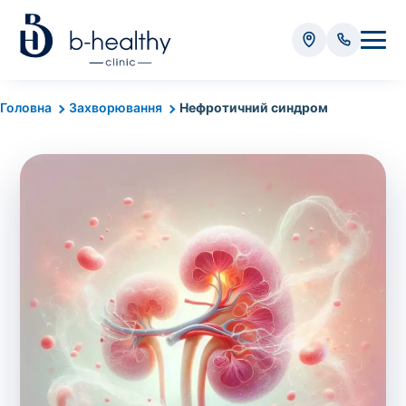
Аналізи
Головна
Захворювання
Нефротичний синдром
* Додатково оплачується (залежно від виду аналізу):
Вартість забору крові - 50 грн
Вартість забору біоматеріалу (крім крові) - від
35 грн
Всього:
0
грн
Попередній запис на дослідження не
потрібний. Виняток становлять мазки та