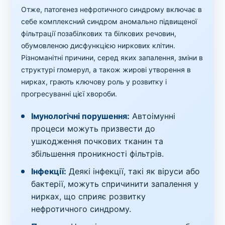
Отже, патогенез нефротичного синдрому включає в
себе комплексний синдром аномально підвищеної
фільтрації позабілкових та білкових речовин,
обумовленою дисфункцією ниркових клітин.
Різноманітні причини, серед яких запалення, зміни в
структурі гломерул, а також жирові утворення в
нирках, грають ключову роль у розвитку і
прогресуванні цієї хвороби.
Імунологічні порушення:
Автоімунні
процеси можуть призвести до
ушкодження почкових тканин та
збільшення проникності фільтрів.
Інфекції:
Деякі інфекції, такі як віруси або
бактерії, можуть спричинити запалення у
нирках, що сприяє розвитку
нефротичного синдрому.