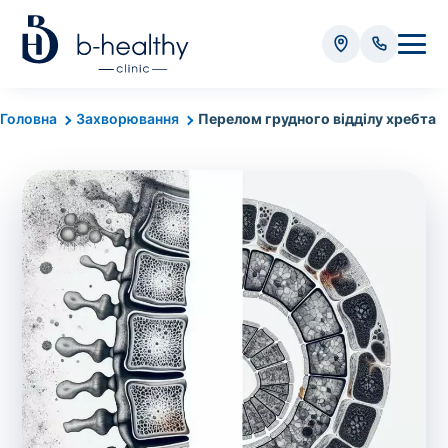
Аналізи
Головна
Захворювання
Перелом грудного відділу хребта
* Додатково оплачується (залежно від виду аналізу):
Вартість забору крові - 50 грн
Вартість забору біоматеріалу (крім крові) - від
35 грн
Всього:
0
грн
Попередній запис на дослідження не
потрібний. Виняток становлять мазки та