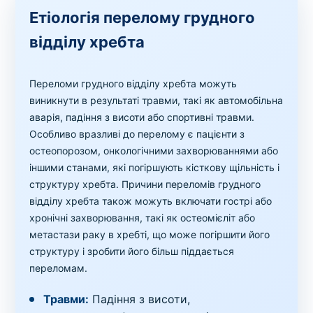
Етіологія перелому грудного
відділу хребта
Переломи грудного відділу хребта можуть
виникнути в результаті травми, такі як автомобільна
аварія, падіння з висоти або спортивні травми.
Особливо вразливі до перелому є пацієнти з
остеопорозом, онкологічними захворюваннями або
іншими станами, які погіршують кісткову щільність і
структуру хребта. Причини переломів грудного
відділу хребта також можуть включати гострі або
хронічні захворювання, такі як остеомієліт або
метастази раку в хребті, що може погіршити його
структуру і зробити його більш піддається
переломам.
Травми:
Падіння з висоти,