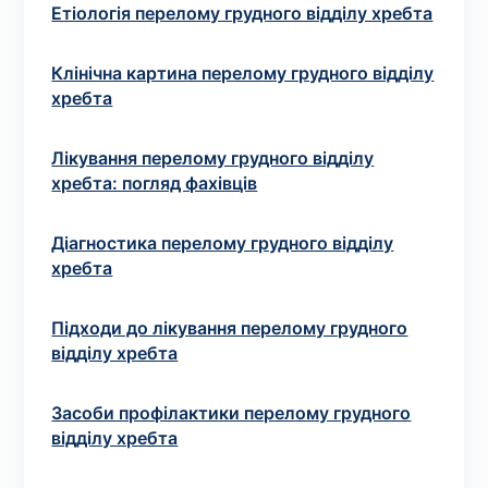
Вибрати клініку
Етіологія перелому грудного відділу хребта
Клінічна картина перелому грудного відділу
хребта
Оформити замовлення
Лікування перелому грудного відділу
Якщо ви не знаєте, які аналізи вам необхідні,
хребта: погляд фахівців
запишіться до лікаря
на консультацію .
Діагностика перелому грудного відділу
* Адміністрація клініки вживає всіх заходів для
хребта
своєчасного оновлення розміщеного на сайті прайс-
листа. Проте, щоб уникнути можливих непорозумінь,
Підходи до лікування перелому грудного
рекомендуємо уточнювати вартість та терміни
відділу хребта
виконання досліджень за телефонами, вказаними на
сайті.
Засоби профілактики перелому грудного
відділу хребта