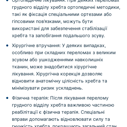
грудного відділу хребта ортопедичні методики,
такі як фіксація спеціальними ортезами або
гіпсовими пов’язками, можуть бути
використані для забезпечення стабілізації
хребта та запобігання подальшого зсуву.
Хірургічне втручання: У деяких випадках,
особливо при складних переломах з великим
зсувом або ушкодженнями навколишніх
тканин, може знадобитися хірургічне
лікування. Хірургічна корекція дозволяє
відновити анатомічну цілісність хребта та
мінімізувати ризик ускладнень.
Фізична терапія: Після лікування перелому
грудного відділу хребта важливою частиною
реабілітації є фізична терапія. Спеціальні
вправи допомагають відновлювати силу та
гнучкість хребта, покращують загальний стан