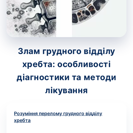
зіскрібки. Взяття біоматеріалу для них
виконує лікар – необхідий
запис до фахівця
.
Аналіз вдома
Зберегти
Злам грудного відділу
хребта: особливості
Ваше ім'я
*
діагностики та методи
лікування
Номер телефону
*
Розуміння перелому грудного відділу
хребта