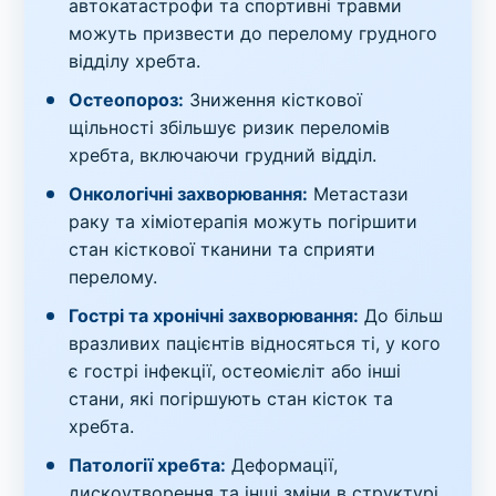
автокатастрофи та спортивні травми
можуть призвести до перелому грудного
відділу хребта.
Остеопороз:
Зниження кісткової
щільності збільшує ризик переломів
хребта, включаючи грудний відділ.
Онкологічні захворювання:
Метастази
раку та хіміотерапія можуть погіршити
стан кісткової тканини та сприяти
перелому.
Гострі та хронічні захворювання:
До більш
вразливих пацієнтів відносяться ті, у кого
є гострі інфекції, остеомієліт або інші
стани, які погіршують стан кісток та
хребта.
Патології хребта:
Деформації,
дискоутворення та інші зміни в структурі