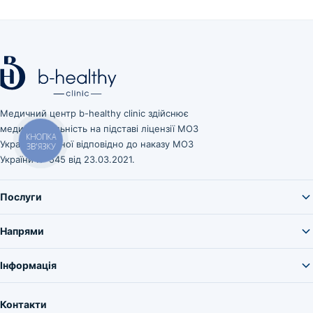
Медичний центр b-healthy clinic здійснює
медичну діяльність на підставі ліцензії МОЗ
КНОПКА
України, виданої відповідно до наказу МОЗ
ЗВ'ЯЗКУ
України № 545 від 23.03.2021.
Послуги
Напрями
Інформація
Контакти