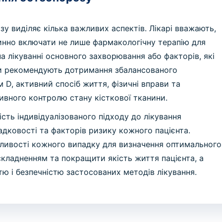
у виділяє кілька важливих аспектів. Лікарі вважають,
инно включати не лише фармакологічну терапію для
на лікуванні основного захворювання або факторів, які
и рекомендують дотримання збалансованого
м D, активний спосіб життя, фізичні вправи та
вного контролю стану кісткової тканини.
сть індивідуалізованого підходу до лікування
падковості та факторів ризику кожного пацієнта.
бливості кожного випадку для визначення оптимального
складненням та покращити якість життя пацієнта, а
ю і безпечністю застосованих методів лікування.