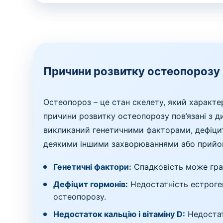
Причини розвитку остеопорозу
Остеопороз – це стан скелету, який характе
причини розвитку остеопорозу пов’язані з 
викликаний генетичними факторами, дефіцит
деякими іншими захворюваннями або прийом
Генетичні фактори:
Спадковість може грат
Дефіцит гормонів:
Недостатність естроген
остеопорозу.
Недостаток кальцію і вітаміну D:
Недостат