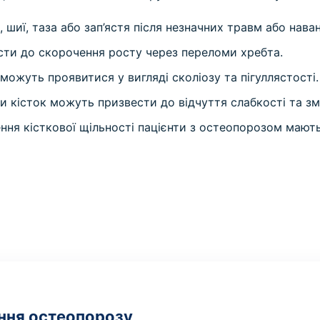
, шиї, таза або зап’ястя після незначних травм або нава
ти до скорочення росту через переломи хребта.
можуть проявитися у вигляді сколіозу та пігуллястості.
 кісток можуть призвести до відчуття слабкості та зм
ння кісткової щільності пацієнти з остеопорозом мают
ння остеопорозу