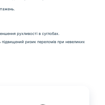
нтажень.
еншення рухливості в суглобах.
ь підвищений ризик переломів при невеликих