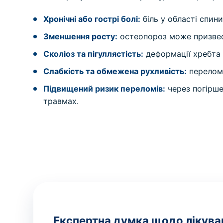
Хронічні або гострі болі:
біль у області спини
Зменшення росту:
остеопороз може призвес
Сколіоз та пігуллястість:
деформації хребта 
Слабкість та обмежена рухливість:
переломи
Підвищений ризик переломів:
через погірше
травмах.
Експертна думка щодо лікува