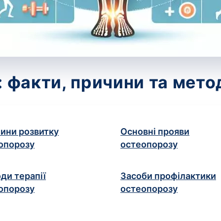
 факти, причини та мето
ини розвитку
Основні прояви
опорозу
остеопорозу
ди терапії
Засоби профілактики
опорозу
остеопорозу