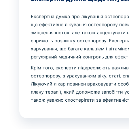
Експертна думка про лікування остеопороз
що ефективне лікування остеопорозу пов
зміцнення кісток, але також акцентувати 
сприяють розвитку остеопорозу. Експерт
харчування, що багате кальцієм і вітаміно
регулярний медичний контроль для ефекти
Крім того, експерти підкреслюють важливі
остеопорозу, з урахуванням віку, статі, с
Лікуючий лікар повинен враховувати осо
плану терапії, який допоможе запобігти у
також уважно спостерігати за ефективніст