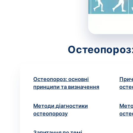
Остеопороз:
Остеопороз: основні
Прич
принципи та визначення
осте
Методи діагностики
Мето
остеопорозу
осте
Запитання по темі