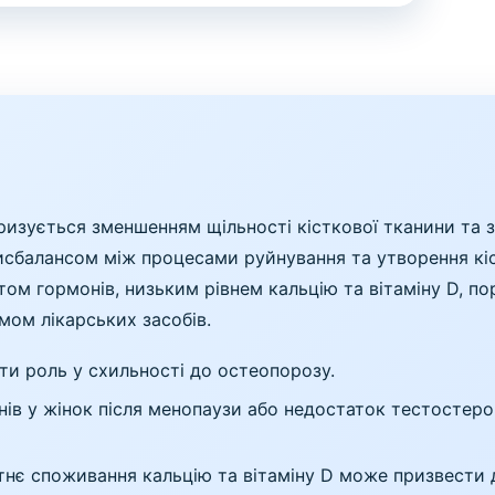
ризується зменшенням щільності кісткової тканини та 
дисбалансом між процесами руйнування та утворення кі
ом гормонів, низьким рівнем кальцію та вітаміну D, п
ом лікарських засобів.
и роль у схильності до остеопорозу.
ів у жінок після менопаузи або недостаток тестостеро
нє споживання кальцію та вітаміну D може призвести д