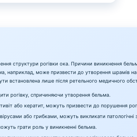
шення структури рогівки ока. Причини виникнення бель
вма, наприклад, може призвести до утворення шрамів на
ути встановлена лише після ретельного медичного обс
ти рогівку, спричиняючи утворення бельма.
тивіт або кератит, можуть призвести до порушення рогі
 вірусами або грибками, можуть викликати патологічні з
ожуть грати роль у виникненні бельма.