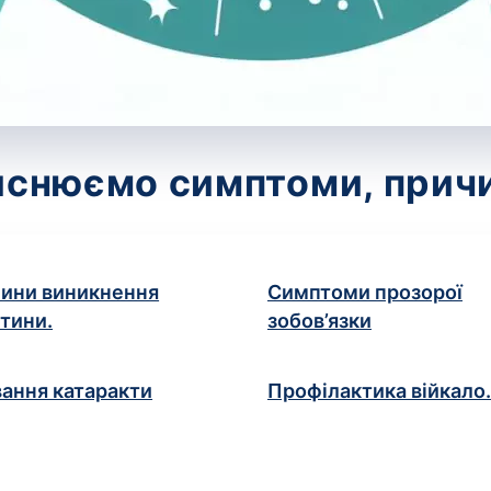
яснюємо симптоми, причи
ини виникнення
Симптоми прозорої
ітини.
зобов’язки
вання катаракти
Профілактика війкало.