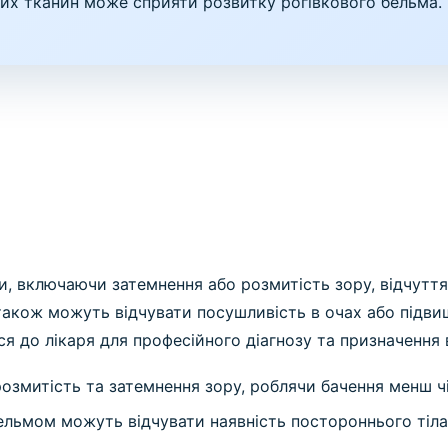
х тканин може сприяти розвитку рогівкового бельма.
 включаючи затемнення або розмитість зору, відчуття 
також можуть відчувати посушливість в очах або підвищ
 до лікаря для професійного діагнозу та призначення в
змитість та затемнення зору, роблячи бачення менш ч
льмом можуть відчувати наявність постороннього тіла 