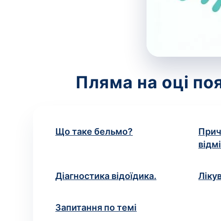
Пляма на оці по
Що таке бельмо?
Прич
відм
Діагностика відоїдика.
Ліку
Запитання по темі