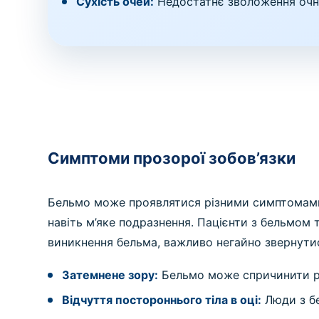
Сухість очей:
Недостатнє зволоження очни
Симптоми прозорої зобов’язки
Бельмо може проявлятися різними симптомами,
навіть м’яке подразнення. Пацієнти з бельмом 
виникнення бельма, важливо негайно звернутися
Затемнене зору:
Бельмо може спричинити ро
Відчуття постороннього тіла в оці:
Люди з бе