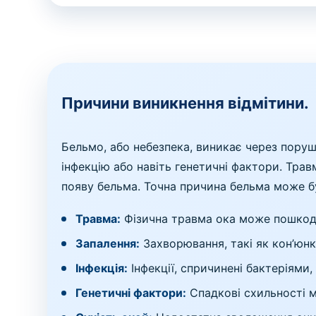
Причини виникнення відмітини.
Бельмо, або небезпека, виникає через пору
інфекцію або навіть генетичні фактори. Тра
появу бельма. Точна причина бельма може б
Травма:
Фізична травма ока може пошкоди
Запалення:
Захворювання, такі як кон’юнк
Інфекція:
Інфекції, спричинені бактеріями,
Генетичні фактори:
Спадкові схильності м