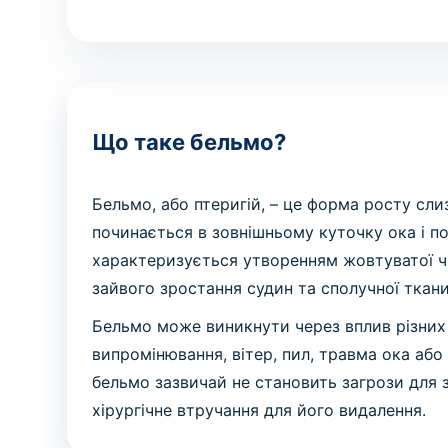
Що таке бельмо?
Бельмо, або птеригій, – це форма росту сли
починається в зовнішньому куточку ока і п
характеризується утворенням жовтуватої ч
зайвого зростання судин та сполучної ткани
Бельмо може виникнути через вплив різних 
випромінювання, вітер, пил, травма ока або
бельмо зазвичай не становить загрози для 
хірургічне втручання для його видалення.