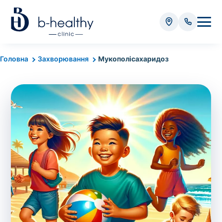
Аналізи
Головна
Захворювання
Мукополісахаридоз
* Додатково оплачується (залежно від виду аналізу):
Вартість забору крові - 50 грн
Вартість забору біоматеріалу (крім крові) - від
35 грн
Всього:
0
грн
Попередній запис на дослідження не
потрібний. Виняток становлять мазки та