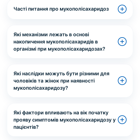
Часті питання про мукополісахаридоз
Які механізми лежать в основі
накопичення мукополісахаридів в
організмі при мукополісахаридозах?
Які наслідки можуть бути різними для
чоловіків та жінок при наявності
мукополісахаридозу?
Які фактори впливають на вік початку
прояву симптомів мукополісахаридозу у
пацієнтів?