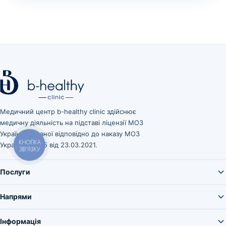
Медичний центр b-healthy clinic здійснює
медичну діяльність на підставі ліцензії МОЗ
України, виданої відповідно до наказу МОЗ
України № 545 від 23.03.2021.
КНОПКА
ЗВ'ЯЗКУ
Послуги
Напрями
Інформація