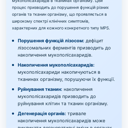
мукополісахаридів в тканинах організму. Цей
процес призводить до порушення функцій різних
органів та тканин організму, що проявляється в
широкому спектрі клінічних симптомів,
характерних для кожного конкретного типу MPS.
Порушення функцій лізосом:
дефіцит
лізосомальних ферментів призводить до
накопичення мукополісахаридів.
Накопичення мукополісахаридів:
мукополісахариди накопичуються в
тканинах організму, порушуючи їх функції.
Руйнування тканин:
накопичення
мукополісахаридів призводить до
руйнування клітин та тканин організму.
Дегенерація органів:
тривале
накопичення мукополісахаридів може
викликати дегенеративні зміни в органах.