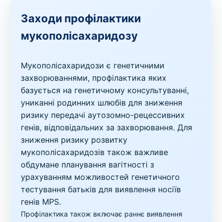
Заходи профілактики
мукополісахаридозу
Мукополісахаридози є генетичними
захворюваннями, профілактика яких
базується на генетичному консультуванні,
униканні родинних шлюбів для зниження
ризику передачі аутозомно-рецессивних
генів, відповідальних за захворювання. Для
зниження ризику розвитку
мукополісахаридозів також важливе
обдумане планування вагітності з
урахуванням можливостей генетичного
тестування батьків для виявлення носіїв
генів MPS.
Профілактика також включає раннє виявлення