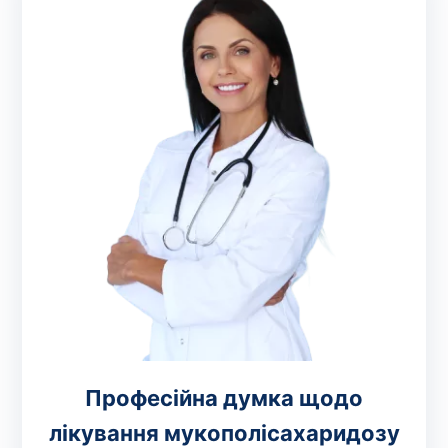
Професійна думка щодо
лікування мукополісахаридозу