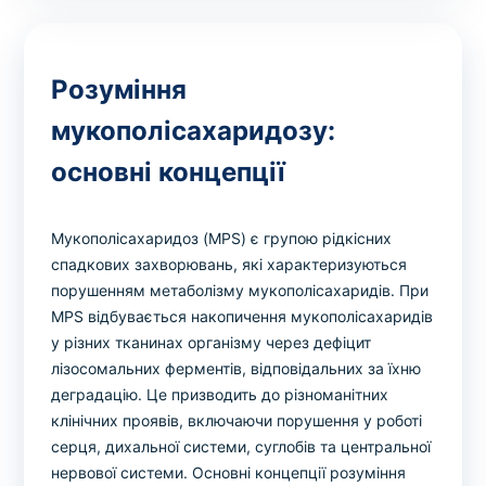
Розуміння
мукополісахаридозу:
основні концепції
Мукополісахаридоз (MPS) є групою рідкісних
спадкових захворювань, які характеризуються
порушенням метаболізму мукополісахаридів. При
MPS відбувається накопичення мукополісахаридів
у різних тканинах організму через дефіцит
лізосомальних ферментів, відповідальних за їхню
деградацію. Це призводить до різноманітних
клінічних проявів, включаючи порушення у роботі
серця, дихальної системи, суглобів та центральної
нервової системи. Основні концепції розуміння