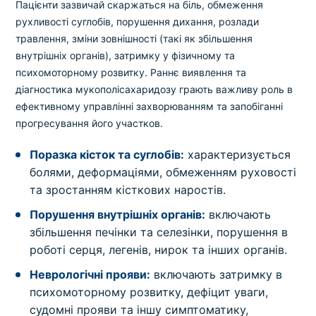
Пацієнти зазвичай скаржаться на біль, обмеження
рухливості суглобів, порушення дихання, розлади
травлення, зміни зовнішності (такі як збільшення
внутрішніх органів), затримку у фізичному та
психомоторному розвитку. Раннє виявлення та
діагностика мукополісахаридозу грають важливу роль в
ефективному управлінні захворюванням та запобіганні
прогресування його участков.
Поразка кісток та суглобів:
характеризується
болями, деформаціями, обмеженням руховості
та зростанням кісткових наростів.
Порушення внутрішніх органів:
включають
збільшення печінки та селезінки, порушення в
роботі серця, легенів, нирок та інших органів.
Неврологічні прояви:
включають затримку в
психомоторному розвитку, дефіцит уваги,
судомні прояви та іншу симптоматику,