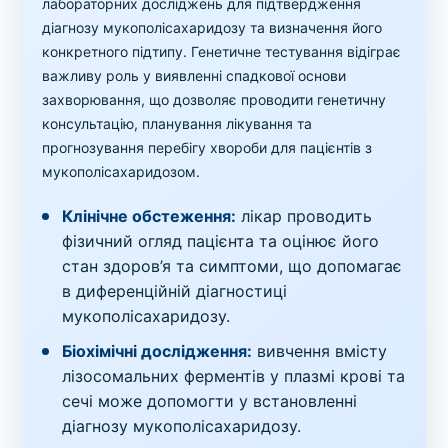
лабораторних досліджень для підтвердження
діагнозу мукополісахаридозу та визначення його
конкретного підтипу. Генетичне тестування відіграє
важливу роль у виявленні спадкової основи
захворювання, що дозволяє проводити генетичну
консультацію, планування лікування та
прогнозування перебігу хвороби для пацієнтів з
мукополісахаридозом.
Клінічне обстеження:
лікар проводить
фізичний огляд пацієнта та оцінює його
стан здоров’я та симптоми, що допомагає
в диференційній діагностиці
мукополісахаридозу.
Біохімічні дослідження:
вивчення вмісту
лізосомальних ферментів у плазмі крові та
сечі може допомогти у встановленні
діагнозу мукополісахаридозу.