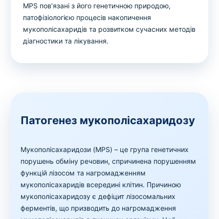
MPS пов’язані з його генетичною природою,
патофізіологією процесів накопичення
мукополісахаридів та розвитком сучасних методів
діагностики та лікування.
Патогенез мукополісахаридозу
Мукополісахаридози (MPS) – це група генетичних
порушень обміну речовин, спричинена порушенням
функцій лізосом та нагромадженням
мукополісахаридів всередині клітин. Причиною
мукополісахаридозу є дефіцит лізосомальних
ферментів, що призводить до нагромадження