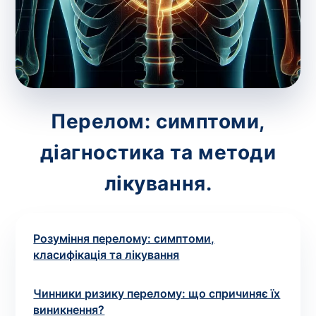
зіскрібки. Взяття біоматеріалу для них
виконує лікар – необхідий
запис до фахівця
.
Аналіз вдома
Зберегти
Перелом: симптоми,
діагностика та методи
Ваше ім'я
*
лікування.
Розуміння перелому: симптоми,
Номер телефону
*
класифікація та лікування
Чинники ризику перелому: що спричиняє їх
виникнення?