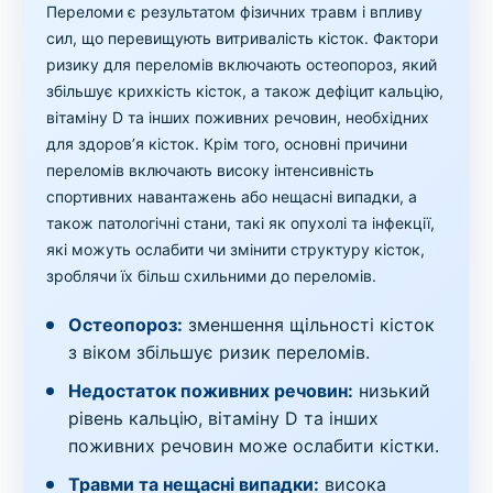
Переломи є результатом фізичних травм і впливу
сил, що перевищують витривалість кісток. Фактори
ризику для переломів включають остеопороз, який
збільшує крихкість кісток, а також дефіцит кальцію,
вітаміну D та інших поживних речовин, необхідних
для здоров’я кісток. Крім того, основні причини
переломів включають високу інтенсивність
спортивних навантажень або нещасні випадки, а
також патологічні стани, такі як опухолі та інфекції,
які можуть ослабити чи змінити структуру кісток,
зроблячи їх більш схильними до переломів.
Остеопороз:
зменшення щільності кісток
з віком збільшує ризик переломів.
Недостаток поживних речовин:
низький
рівень кальцію, вітаміну D та інших
поживних речовин може ослабити кістки.
Травми та нещасні випадки:
висока