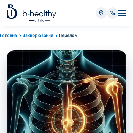
Аналізи
Головна
Захворювання
Перелом
* Додатково оплачується (залежно від виду аналізу):
Вартість забору крові - 50 грн
Вартість забору біоматеріалу (крім крові) - від
35 грн
Всього:
0
грн
Попередній запис на дослідження не
потрібний. Виняток становлять мазки та