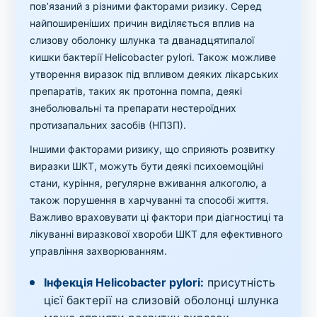
пов’язаний з різними факторами ризику. Серед
найпоширеніших причин виділяється вплив на
слизову оболонку шлунка та дванадцятипалої
кишки бактерії Helicobacter pylori. Також можливе
утворення виразок під впливом деяких лікарських
препаратів, таких як протонна помпа, деякі
знеболювальні та препарати нестероїдних
протизапальних засобів (НПЗП).
Іншими факторами ризику, що сприяють розвитку
виразки ШКТ, можуть бути деякі психоемоційні
стани, куріння, регулярне вживання алкоголю, а
також порушення в харчуванні та способі життя.
Важливо враховувати ці фактори при діагностиці та
лікуванні виразкової хвороби ШКТ для ефективного
управління захворюванням.
Інфекція Helicobacter pylori:
присутність
цієї бактерії на слизовій оболонці шлунка