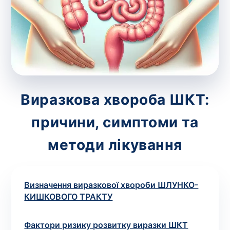
зіскрібки. Взяття біоматеріалу для них
виконує лікар – необхідий
запис до фахівця
.
Аналіз вдома
Зберегти
Виразкова хвороба ШКТ:
причини, симптоми та
Ваше ім'я
*
методи лікування
Номер телефону
*
Визначення виразкової хвороби ШЛУНКО-
КИШКОВОГО ТРАКТУ
Фактори ризику розвитку виразки ШКТ