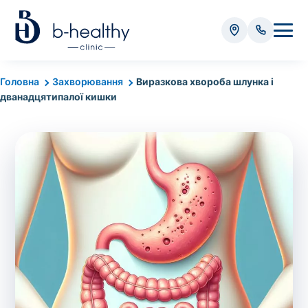
Аналізи
Головна
Захворювання
Виразкова хвороба шлунка і
дванадцятипалої кишки
* Додатково оплачується (залежно від виду аналізу):
Вартість забору крові - 50 грн
Вартість забору біоматеріалу (крім крові) -
від 35 грн
Всього:
0
грн
Попередній запис на дослідження не
потрібний. Виняток становлять мазки та