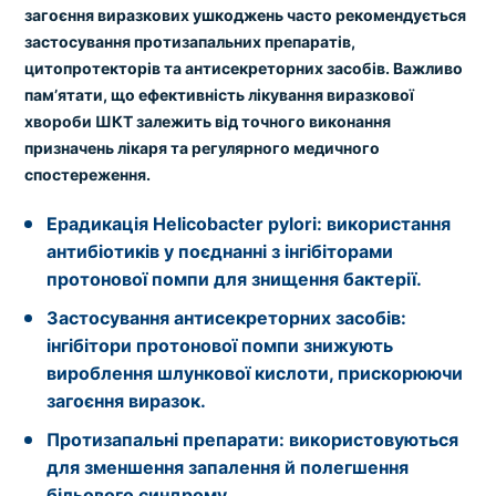
загоєння виразкових ушкоджень часто рекомендується
застосування протизапальних препаратів,
цитопротекторів та антисекреторних засобів. Важливо
пам’ятати, що ефективність лікування виразкової
хвороби ШКТ залежить від точного виконання
призначень лікаря та регулярного медичного
спостереження.
Ерадикація Helicobacter pylori:
використання
антибіотиків у поєднанні з інгібіторами
протонової помпи для знищення бактерії.
Застосування антисекреторних засобів:
інгібітори протонової помпи знижують
вироблення шлункової кислоти, прискорюючи
загоєння виразок.
Протизапальні препарати:
використовуються
для зменшення запалення й полегшення
більового синдрому.