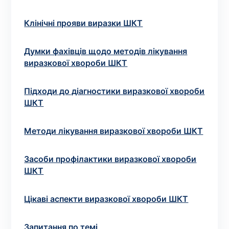
Вибрати клініку
Клінічні прояви виразки ШКТ
Думки фахівців щодо методів лікування
Оформити замовлення
виразкової хвороби ШКТ
Якщо ви не знаєте, які аналізи вам необхідні,
Підходи до діагностики виразкової хвороби
запишіться до лікаря
на консультацію .
ШКТ
* Адміністрація клініки вживає всіх заходів для
Методи лікування виразкової хвороби ШКТ
своєчасного оновлення розміщеного на сайті
прайс-листа. Проте, щоб уникнути можливих
непорозумінь, рекомендуємо уточнювати вартість
Засоби профілактики виразкової хвороби
та терміни виконання досліджень за телефонами,
ШКТ
вказаними на сайті.
Цікаві аспекти виразкової хвороби ШКТ
Запитання по темі