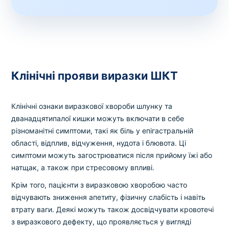
Клінічні прояви виразки ШКТ
Клінічні ознаки виразкової хвороби шлунку та
дванадцятипалої кишки можуть включати в себе
різноманітні симптоми, такі як біль у епігастральній
області, відплив, відчуження, нудота і блювота. Ці
симптоми можуть загострюватися після прийому їжі або
натщак, а також при стресовому впливі.
Крім того, пацієнти з виразковою хворобою часто
відчувають зниження апетиту, фізичну слабість і навіть
втрату ваги. Деякі можуть також досвідчувати кровотечі
з виразкового дефекту, що проявляється у вигляді