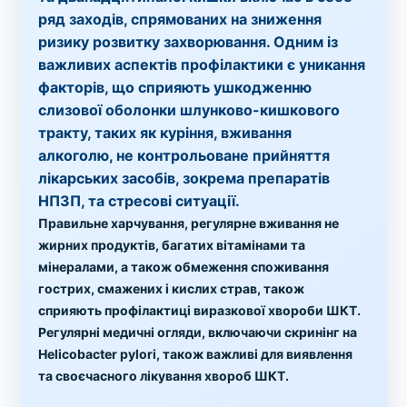
ряд заходів, спрямованих на зниження
ризику розвитку захворювання. Одним із
важливих аспектів профілактики є уникання
факторів, що сприяють ушкодженню
слизової оболонки шлунково-кишкового
тракту, таких як куріння, вживання
алкоголю, не контрольоване прийняття
лікарських засобів, зокрема препаратів
НПЗП, та стресові ситуації.
Правильне харчування, регулярне вживання не
жирних продуктів, багатих вітамінами та
мінералами, а також обмеження споживання
гострих, смажених і кислих страв, також
сприяють профілактиці виразкової хвороби ШКТ.
Регулярні медичні огляди, включаючи скринінг на
Helicobacter pylori, також важливі для виявлення
та своєчасного лікування хвороб ШКТ.