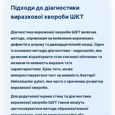
Підходи до діагностики
виразкової хвороби ШКТ
Діагностика виразкової хвороби ШКТ включає
методи, спрямовані на виявлення виразкових
дефектів в шлунку та дванадцятипалій кишці. Один
із основних методів діагностики – ендоскопія, яка
дозволяє візуалізувати стан слизової оболонки та
визначити наявність виразок та їх
характеристики. Крім того, може
використовуватися тест на наявність бактерії
Helicobacter pylori, яка часто є причиною розвитку
виразкової хвороби.
Для додаткової оцінки стану та діагностики
виразкової хвороби ШКТ також можуть
застосовуватися методи образовательної
діагностики, такі як рентгенографія або