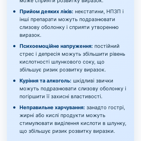
може сприяти розвитку виразок.
Прийом деяких ліків:
некстатини, НПЗП і
інші препарати можуть подразнювати
слизову оболонку і сприяти утворенню
виразок.
Психоемоційне напруження:
постійний
стрес і депресія можуть збільшити рівень
кислотності шлункового соку, що
збільшує ризик розвитку виразок.
Куріння та алкоголь:
шкідливі звички
можуть подразнювати слизову оболонку і
погіршити її захисні властивості.
Неправильне харчування:
занадто гострі,
жирні або кислі продукти можуть
стимулювати виділення кислоти в шлунку,
що збільшує ризик розвитку виразки.