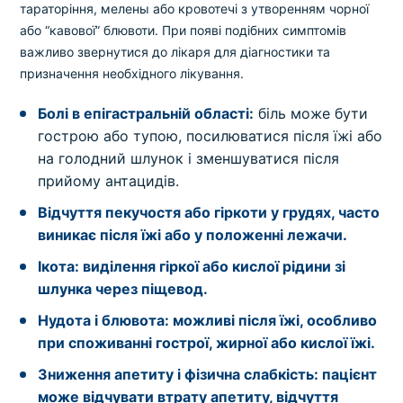
тараторіння, мелены або кровотечі з утворенням чорної
або “кавової” блювоти. При появі подібних симптомів
важливо звернутися до лікаря для діагностики та
призначення необхідного лікування.
Болі в епігастральній області:
біль може бути
гострою або тупою, посилюватися після їжі або
на голодний шлунок і зменшуватися після
прийому антацидів.
Відчуття пекучостя або гіркоти у грудях, часто
виникає після їжі або у положенні лежачи.
Ікота:
виділення гіркої або кислої рідини зі
шлунка через піщевод.
Нудота і блювота:
можливі після їжі, особливо
при споживанні гострої, жирної або кислої їжі.
Зниження апетиту і фізична слабкість:
пацієнт
може відчувати втрату апетиту, відчуття