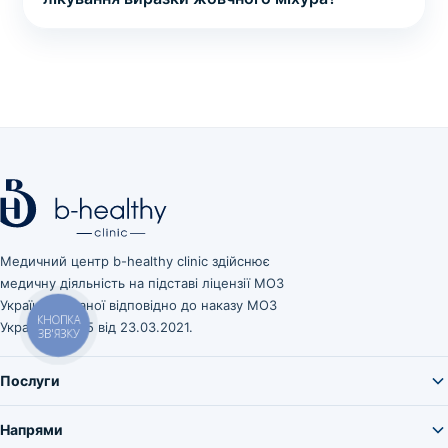
Медичний центр b-healthy clinic здійснює
медичну діяльність на підставі ліцензії МОЗ
України, виданої відповідно до наказу МОЗ
України № 545 від 23.03.2021.
КНОПКА
ЗВ'ЯЗКУ
Послуги
Напрями