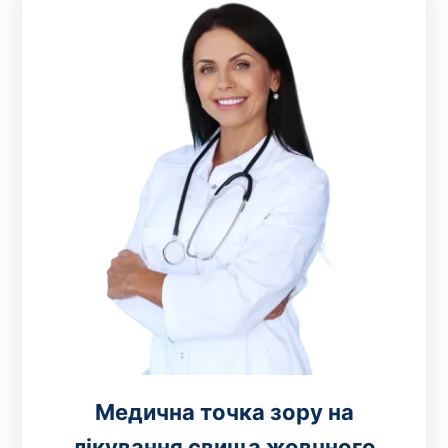
Медична точка зору на
лікування свища жовчного