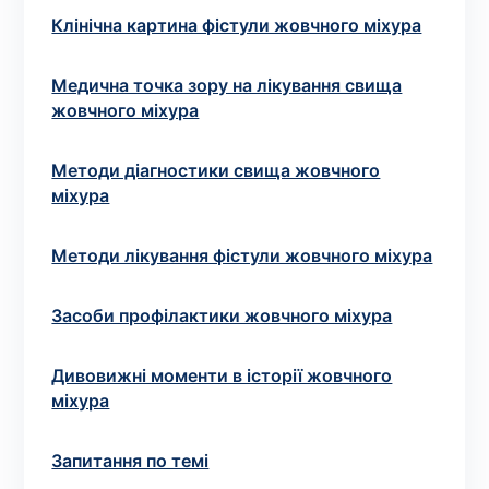
Вибрати клініку
Клінічна картина фістули жовчного міхура
Медична точка зору на лікування свища
жовчного міхура
Оформити замовлення
Методи діагностики свища жовчного
Якщо ви не знаєте, які аналізи вам необхідні,
міхура
запишіться до лікаря
на консультацію .
Методи лікування фістули жовчного міхура
* Адміністрація клініки вживає всіх заходів для
своєчасного оновлення розміщеного на сайті прайс-
листа. Проте, щоб уникнути можливих непорозумінь,
Засоби профілактики жовчного міхура
рекомендуємо уточнювати вартість та терміни
виконання досліджень за телефонами, вказаними на
Дивовижні моменти в історії жовчного
сайті.
міхура
Запитання по темі