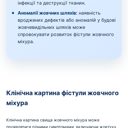
інфекції та деструкції тканин.
Аномалії жовчних шляхів:
наявність
вроджених дефектів або аномалій у будові
жовчевидільних шляхів може
спровокувати розвиток фістули жовчного
міхура.
Клінічна картина фістули жовчного
міхура
Клінічна картина свища жовчного міхура може
проявлятися різними симптомами, включаючи жовтуху,