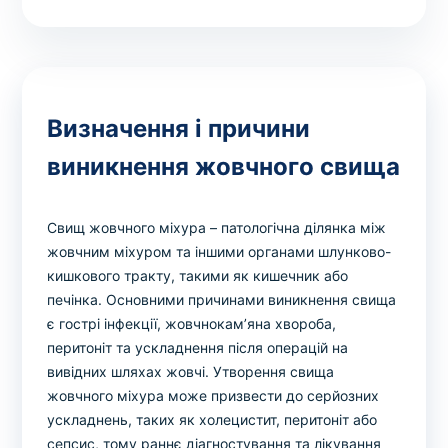
Визначення і причини
виникнення жовчного свища
Свищ жовчного міхура – патологічна ділянка між
жовчним міхуром та іншими органами шлунково-
кишкового тракту, такими як кишечник або
печінка. Основними причинами виникнення свища
є гострі інфекції, жовчнокам’яна хвороба,
перитоніт та ускладнення після операцій на
вивідних шляхах жовчі. Утворення свища
жовчного міхура може призвести до серйозних
ускладнень, таких як холецистит, перитоніт або
сепсис, тому раннє діагностування та лікування