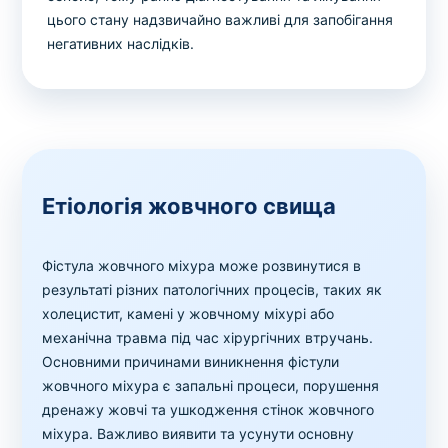
цього стану надзвичайно важливі для запобігання
негативних наслідків.
Етіологія жовчного свища
Фістула жовчного міхура може розвинутися в
результаті різних патологічних процесів, таких як
холецистит, камені у жовчному міхурі або
механічна травма під час хірургічних втручань.
Основними причинами виникнення фістули
жовчного міхура є запальні процеси, порушення
дренажу жовчі та ушкодження стінок жовчного
міхура. Важливо виявити та усунути основну