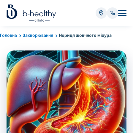
Аналізи
Головна
Захворювання
Нориця жовчного міхура
* Додатково оплачується (залежно від виду аналізу):
Вартість забору крові - 50 грн
Вартість забору біоматеріалу (крім крові) - від
35 грн
Всього:
0
грн
Попередній запис на дослідження не
потрібний. Виняток становлять мазки та