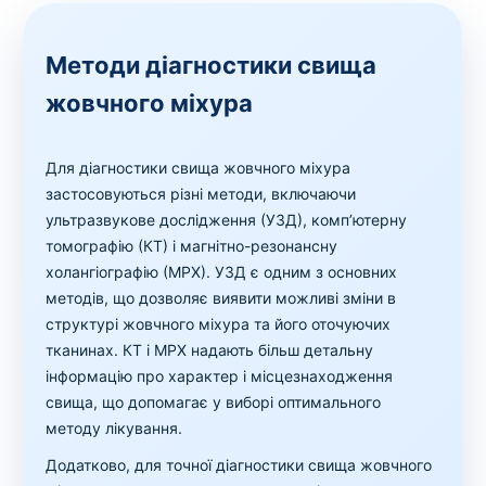
Методи діагностики свища
жовчного міхура
Для діагностики свища жовчного міхура
застосовуються різні методи, включаючи
ультразвукове дослідження (УЗД), комп’ютерну
томографію (КТ) і магнітно-резонансну
холангіографію (МРХ). УЗД є одним з основних
методів, що дозволяє виявити можливі зміни в
структурі жовчного міхура та його оточуючих
тканинах. КТ і МРХ надають більш детальну
інформацію про характер і місцезнаходження
свища, що допомагає у виборі оптимального
методу лікування.
Додатково, для точної діагностики свища жовчного