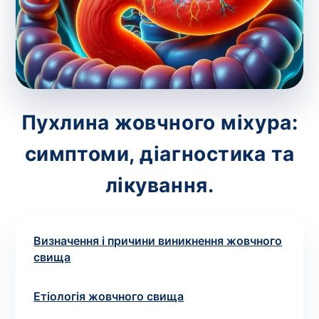
зіскрібки. Взяття біоматеріалу для них
виконує лікар – необхідий
запис до фахівця
.
Аналіз вдома
Зберегти
Пухлина жовчного міхура:
симптоми, діагностика та
Ваше ім'я
*
лікування.
Визначення і причини виникнення жовчного
Номер телефону
*
свища
Етіологія жовчного свища