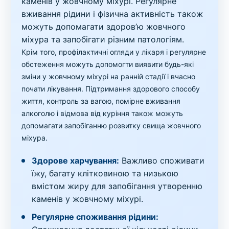
каменів у жовчному міхурі. Регулярне
вживання рідини і фізична активність також
можуть допомагати здоров’ю жовчного
міхура та запобігати різним патологіям.
Крім того, профілактичні огляди у лікаря і регулярне
обстеження можуть допомогти виявити будь-які
зміни у жовчному міхурі на ранній стадії і вчасно
почати лікування. Підтримання здорового способу
життя, контроль за вагою, помірне вживання
алкоголю і відмова від куріння також можуть
допомагати запобіганню розвитку свища жовчного
міхура.
Здорове харчування:
Важливо споживати
їжу, багату клітковиною та низькою
вмістом жиру для запобігання утворенню
каменів у жовчному міхурі.
Регулярне споживання рідини: