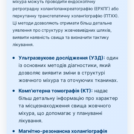
міхура можуть проводити ендоскопічну
ретроградну холангіопанкреатографію (ЕРХПГ) або
перкутанну трансгепатичну холангіографію (ПТХХ).
Ці методи дозволяють отримати більш детальне
уявлення про структуру жовчевивідних шляхів,
виявити наявність свища та визначити тактику
лікування.
Ультразвукове дослідження (УЗД):
один
із основних методів діагностики, який
дозволяє виявити зміни в структурі
жовчного міхура та оточуючих тканинах.
Комп’ютерна томографія (КТ):
надає
більш детальну інформацію про характер
та місцезнаходження свища жовчного
міхура, що допомагає у плануванні
лікування.
Магнітно-резонансна холангіографія