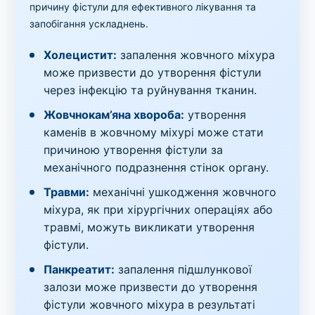
причину фістули для ефективного лікування та
запобігання ускладнень.
Холецистит:
запалення жовчного міхура
може призвести до утворення фістули
через інфекцію та руйнування тканин.
Жовчнокам’яна хвороба:
утворення
каменів в жовчному міхурі може стати
причиною утворення фістули за
механічного подразнення стінок органу.
Травми:
механічні ушкодження жовчного
міхура, як при хірургічних операціях або
травмі, можуть викликати утворення
фістули.
Панкреатит:
запалення підшлункової
залози може призвести до утворення
фістули жовчного міхура в результаті