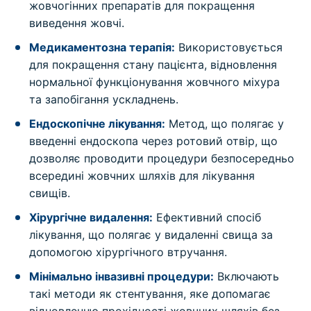
жовчогінних препаратів для покращення
виведення жовчі.
Медикаментозна терапія:
Використовується
для покращення стану пацієнта, відновлення
нормальної функціонування жовчного міхура
та запобігання ускладнень.
Ендоскопічне лікування:
Метод, що полягає у
введенні ендоскопа через ротовий отвір, що
дозволяє проводити процедури безпосередньо
всередині жовчних шляхів для лікування
свищів.
Хірургічне видалення:
Ефективний спосіб
лікування, що полягає у видаленні свища за
допомогою хірургічного втручання.
Мінімально інвазивні процедури:
Включають
такі методи як стентування, яке допомагає
відновленню прохідності жовчних шляхів без