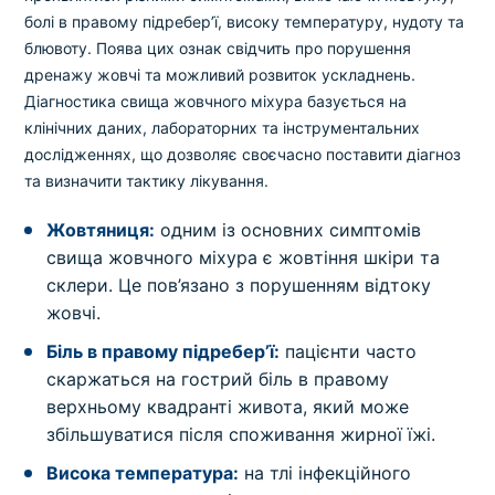
болі в правому підребер’ї, високу температуру, нудоту та
блювоту. Поява цих ознак свідчить про порушення
дренажу жовчі та можливий розвиток ускладнень.
Діагностика свища жовчного міхура базується на
клінічних даних, лабораторних та інструментальних
дослідженнях, що дозволяє своєчасно поставити діагноз
та визначити тактику лікування.
Жовтяниця:
одним із основних симптомів
свища жовчного міхура є жовтіння шкіри та
склери. Це пов’язано з порушенням відтоку
жовчі.
Біль в правому підребер’ї:
пацієнти часто
скаржаться на гострий біль в правому
верхньому квадранті живота, який може
збільшуватися після споживання жирної їжі.
Висока температура:
на тлі інфекційного