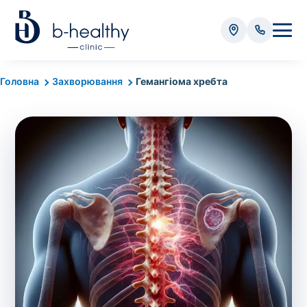
Аналізи
Головна
Захворювання
Гемангіома хребта
* Додатково оплачується (залежно від виду аналізу):
Вартість забору крові - 50 грн
Вартість забору біоматеріалу (крім крові) - від
35 грн
Всього:
0
грн
Попередній запис на дослідження не
потрібний. Виняток становлять мазки та