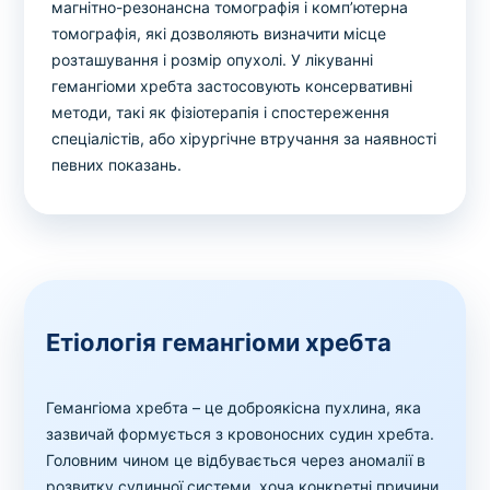
магнітно-резонансна томографія і комп’ютерна
томографія, які дозволяють визначити місце
розташування і розмір опухолі. У лікуванні
гемангіоми хребта застосовують консервативні
методи, такі як фізіотерапія і спостереження
спеціалістів, або хірургічне втручання за наявності
певних показань.
Етіологія гемангіоми хребта
Гемангіома хребта – це доброякісна пухлина, яка
зазвичай формується з кровоносних судин хребта.
Головним чином це відбувається через аномалії в
розвитку судинної системи, хоча конкретні причини