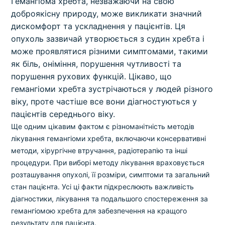
Гемангіома хребта, незважаючи на свою
доброякісну природу, може викликати значний
дискомфорт та ускладнення у пацієнтів. Ця
опухоль зазвичай утворюється з судин хребта і
може проявлятися різними симптомами, такими
як біль, оніміння, порушення чутливості та
порушення рухових функцій. Цікаво, що
гемангіоми хребта зустрічаються у людей різного
віку, проте частіше все вони діагностуються у
пацієнтів середнього віку.
Ще одним цікавим фактом є різноманітність методів
лікування гемангіоми хребта, включаючи консервативні
методи, хірургічне втручання, радіотерапію та інші
процедури. При виборі методу лікування враховується
розташування опухолі, її розміри, симптоми та загальний
стан пацієнта. Усі ці факти підкреслюють важливість
діагностики, лікування та подальшого спостереження за
гемангіомою хребта для забезпечення на кращого
результату для пацієнта.