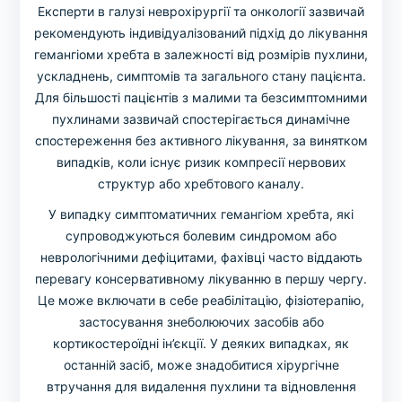
Експерти в галузі неврохірургії та онкології зазвичай
рекомендують індивідуалізований підхід до лікування
гемангіоми хребта в залежності від розмірів пухлини,
ускладнень, симптомів та загального стану пацієнта.
Для більшості пацієнтів з малими та безсимптомними
пухлинами зазвичай спостерігається динамічне
спостереження без активного лікування, за винятком
випадків, коли існує ризик компресії нервових
структур або хребтового каналу.
У випадку симптоматичних гемангіом хребта, які
супроводжуються болевим синдромом або
неврологічними дефіцитами, фахівці часто віддають
перевагу консервативному лікуванню в першу чергу.
Це може включати в себе реабілітацію, фізіотерапію,
застосування знеболюючих засобів або
кортикостероїдні ін’єкції. У деяких випадках, як
останній засіб, може знадобитися хірургічне
втручання для видалення пухлини та відновлення