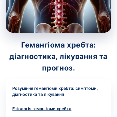
зіскрібки. Взяття біоматеріалу для них
виконує лікар – необхідий
запис до фахівця
.
Аналіз вдома
Зберегти
Гемангіома хребта:
діагностика, лікування та
Ваше ім'я
*
прогноз.
Розуміння гемангіоми хребта: симптоми,
Номер телефону
*
діагностика та лікування
Етіологія гемангіоми хребта