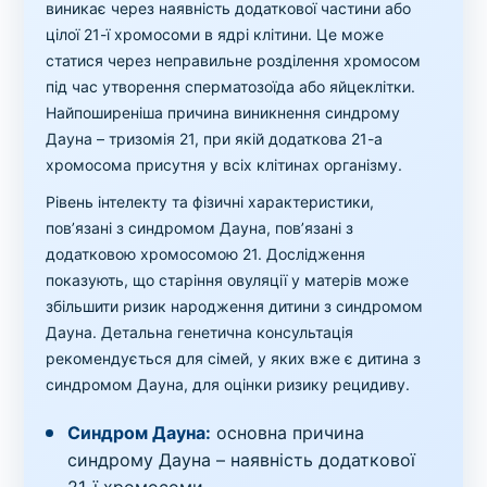
виникає через наявність додаткової частини або
цілої 21-ї хромосоми в ядрі клітини. Це може
статися через неправильне розділення хромосом
під час утворення сперматозоїда або яйцеклітки.
Найпоширеніша причина виникнення синдрому
Дауна – тризомія 21, при якій додаткова 21-а
хромосома присутня у всіх клітинах організму.
Рівень інтелекту та фізичні характеристики,
пов’язані з синдромом Дауна, пов’язані з
додатковою хромосомою 21. Дослідження
показують, що старіння овуляції у матерів може
збільшити ризик народження дитини з синдромом
Дауна. Детальна генетична консультація
рекомендується для сімей, у яких вже є дитина з
синдромом Дауна, для оцінки ризику рецидиву.
Синдром Дауна:
основна причина
синдрому Дауна – наявність додаткової