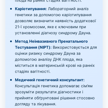
плода на ранніх стадіях вагітності.
Каріотипування:
Лабораторний аналіз
генетики за допомогою каріотипування
дозволяє визначити наявність додаткової
21-ї хромосоми, яке є ключовим при
установленні діагнозу синдрому Дауна.
Метод Неінвазивного Пренатального
Тестування (NIPT):
Використовується для
оцінки ризику синдрому Дауна за
допомогою аналізу ДНК плода, яка
міститься в материнській крові на ранніх
стадіях вагітності.
Медичний генетичний консультант:
Консультація генетика допомагає сім’ям
зрозуміти результати діагностики і
прийняти обґрунтовані рішення стосовно
догляду та лікування.