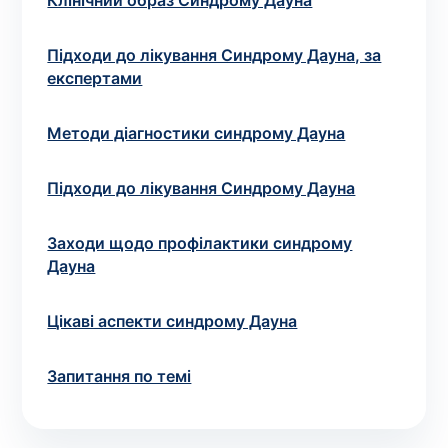
Вибрати клініку
Клінічний образ Синдрому Дауна
Підходи до лікування Синдрому Дауна, за
експертами
Оформити замовлення
Методи діагностики синдрому Дауна
Якщо ви не знаєте, які аналізи вам необхідні,
запишіться до лікаря
на консультацію .
Підходи до лікування Синдрому Дауна
Заходи щодо профілактики синдрому
* Адміністрація клініки вживає всіх заходів для
Дауна
своєчасного оновлення розміщеного на сайті прайс-
листа. Проте, щоб уникнути можливих непорозумінь,
рекомендуємо уточнювати вартість та терміни
Цікаві аспекти синдрому Дауна
виконання досліджень за телефонами, вказаними на
сайті.
Запитання по темі