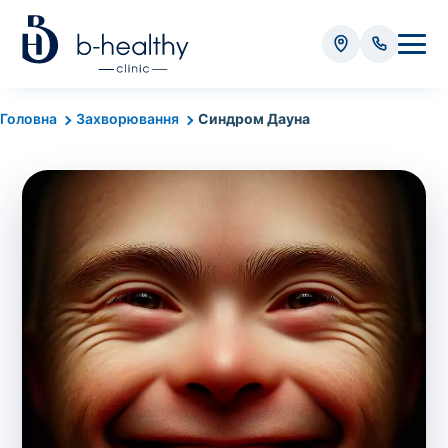
Аналізи
Головна
Захворювання
Синдром Дауна
* Додатково оплачується (залежно від виду аналізу):
Вартість забору крові - 50 грн
Вартість забору біоматеріалу (крім крові) - від
35 грн
Всього:
0
грн
Попередній запис на дослідження не
потрібний. Виняток становлять мазки та