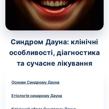
зіскрібки. Взяття біоматеріалу для них
виконує лікар – необхідий
запис до фахівця
.
Аналіз вдома
Зберегти
Синдром Дауна: клінічні
особливості, діагностика
Ваше ім'я
*
та сучасне лікування
Основи Синдрому Дауна
Номер телефону
*
Етіологія синдрому Дауна