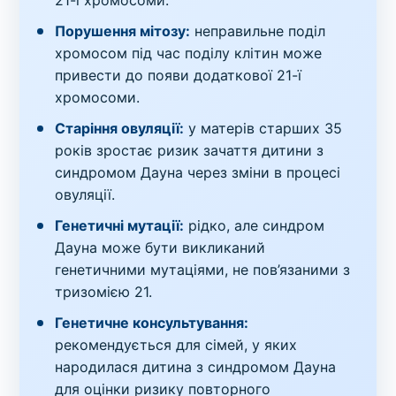
21-ї хромосоми.
Порушення мітозу:
неправильне поділ
хромосом під час поділу клітин може
привести до появи додаткової 21-ї
хромосоми.
Старіння овуляції:
у матерів старших 35
років зростає ризик зачаття дитини з
синдромом Дауна через зміни в процесі
овуляції.
Генетичні мутації:
рідко, але синдром
Дауна може бути викликаний
генетичними мутаціями, не пов’язаними з
тризомією 21.
Генетичне консультування:
рекомендується для сімей, у яких
народилася дитина з синдромом Дауна
для оцінки ризику повторного