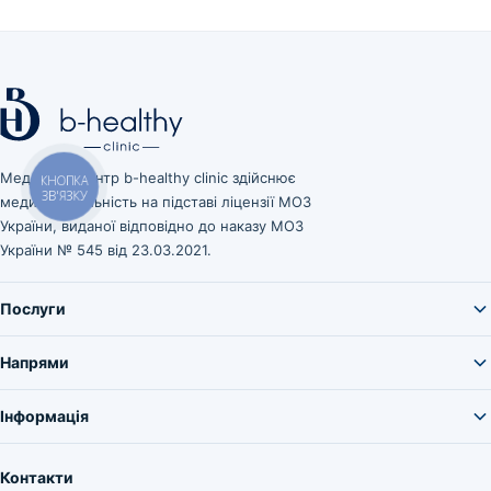
Медичний центр b-healthy clinic здійснює
КНОПКА
ЗВ'ЯЗКУ
медичну діяльність на підставі ліцензії МОЗ
України, виданої відповідно до наказу МОЗ
України № 545 від 23.03.2021.
Послуги
Напрями
Інформація
Контакти