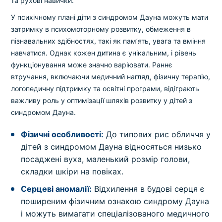
та рухові навички.
У психічному плані діти з синдромом Дауна можуть мати
затримку в психомоторному розвитку, обмеження в
пізнавальних здібностях, такі як пам’ять, увага та вміння
навчатися. Однак кожен дитина є унікальним, і рівень
функціонування може значно варіювати. Раннє
втручання, включаючи медичний нагляд, фізичну терапію,
логопедичну підтримку та освітні програми, відіграють
важливу роль у оптимізації шляхів розвитку у дітей з
синдромом Дауна.
Фізичні особливості:
До типових рис обличчя у
дітей з синдромом Дауна відносяться низько
посаджені вуха, маленький розмір голови,
складки шкіри на повіках.
Серцеві аномалії:
Відхилення в будові серця є
поширеним фізичним ознакою синдрому Дауна
і можуть вимагати спеціалізованого медичного