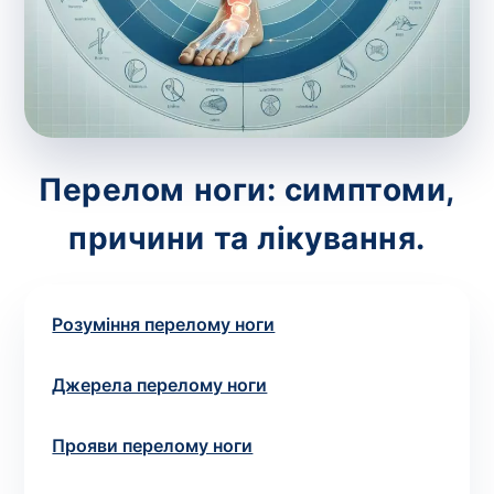
зіскрібки. Взяття біоматеріалу для них
виконує лікар – необхідий
запис до фахівця
.
Аналіз вдома
Зберегти
Перелом ноги: симптоми,
причини та лікування.
Ваше ім'я
*
Розуміння перелому ноги
Номер телефону
*
Джерела перелому ноги
Прояви перелому ноги