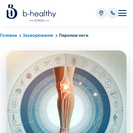
Аналізи
Головна
Захворювання
Перелом ноги
* Додатково оплачується (залежно від виду аналізу):
Вартість забору крові - 50 грн
Вартість забору біоматеріалу (крім крові) - від
35 грн
Всього:
0
грн
Попередній запис на дослідження не
потрібний. Виняток становлять мазки та