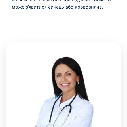
може з’явитися синець або крововилив.