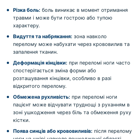
Різка боль:
боль виникає в момент отримання
травми і може бути гострою або тупою
характеру.
Видуття та набрякання:
зона навколо
перелому може набухати через крововилив та
запалення тканин.
Деформація кінцівки:
при переломі ноги часто
спостерігається зміна форми або
розташування кінцівки, особливо в разі
відкритого перелому.
Обмежена рухливість:
при переломі ноги
пацієнт може відчувати труднощі з руханням в
зоні ушкодження через біль та обмеження руху
кістки.
Поява синців або крововиливів:
після перелому
ноги на шкірі навколо пошкодженої області