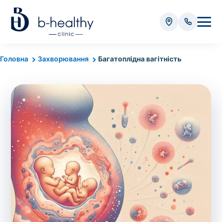
Аналізи
Головна
Захворювання
Багатоплідна вагітність
* Додатково оплачується (залежно від виду аналізу):
Вартість забору крові - 50 грн
Вартість забору біоматеріалу (крім крові) - від
35 грн
Всього:
0
грн
Попередній запис на дослідження не
потрібний. Виняток становлять мазки та