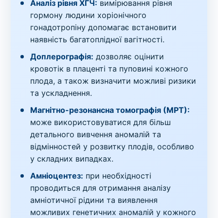
Аналіз рівня ХГЧ:
вимірювання рівня
гормону людини хоріонічного
гонадотропіну допомагає встановити
наявність багатоплідної вагітності.
Доплерографія:
дозволяє оцінити
кровотік в плаценті та пуповині кожного
плода, а також визначити можливі ризики
та ускладнення.
Магнітно-резонансна томографія (МРТ):
може використовуватися для більш
детального вивчення аномалій та
відмінностей у розвитку плодів, особливо
у складних випадках.
Амніоцентез:
при необхідності
проводиться для отримання аналізу
амніотичної рідини та виявлення
можливих генетичних аномалій у кожного