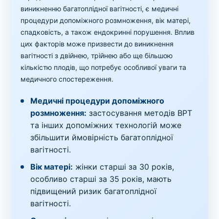
виникненню багатоплідної вагітності, є медичні
процедури допоміжного розмноження, вік матері,
спадковість, а також ендокринні порушення. Вплив
цих факторів може призвести до виникнення
вагітності з двійнею, трійнею або ще більшою
кількістю плодів, що потребує особливої уваги та
медичного спостереження.
Медичні процедури допоміжного
розмноження:
застосування методів ВРТ
та інших допоміжних технологій може
збільшити ймовірність багатоплідної
вагітності.
Вік матері:
жінки старші за 30 років,
особливо старші за 35 років, мають
підвищений ризик багатоплідної
вагітності.