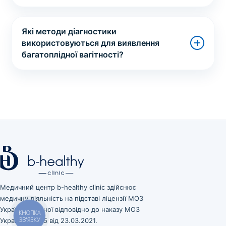
Які методи діагностики
використовуються для виявлення
багатоплідної вагітності?
Медичний центр b-healthy clinic здійснює
медичну діяльність на підставі ліцензії МОЗ
України, виданої відповідно до наказу МОЗ
КНОПКА
ЗВ'ЯЗКУ
України № 545 від 23.03.2021.