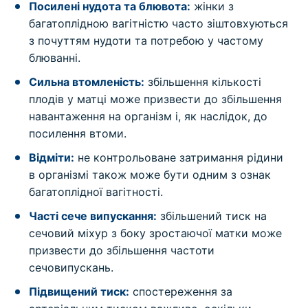
Посилені нудота та блювота:
жінки з
багатоплідною вагітністю часто зіштовхуються
з почуттям нудоти та потребою у частому
блюванні.
Сильна втомленість:
збільшення кількості
плодів у матці може призвести до збільшення
навантаження на організм і, як наслідок, до
посилення втоми.
Відміти:
не контрольоване затримання рідини
в організмі також може бути одним з ознак
багатоплідної вагітності.
Часті сече випускання:
збільшений тиск на
сечовий міхур з боку зростаючої матки може
призвести до збільшення частоти
сечовипускань.
Підвищений тиск:
спостереження за