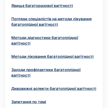
Вибрати клініку
Явища багаторазової вагітності
Погляди спеціалістів на методи лікування
багатоплідної вагітності
Оформити замовлення
Методи діагностики багатоплідної
Якщо ви не знаєте, які аналізи вам необхідні,
вагітності
запишіться до лікаря
на консультацію .
Методи лікування багатоплідної вагітності
* Адміністрація клініки вживає всіх заходів для
своєчасного оновлення розміщеного на сайті прайс-
листа. Проте, щоб уникнути можливих непорозумінь,
Заходи профілактики багатоплідної
рекомендуємо уточнювати вартість та терміни
вагітності
виконання досліджень за телефонами, вказаними на
сайті.
Дивовижні аспекти багатоплідної вагітності
Запитання по темі