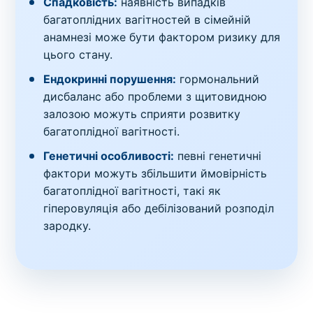
Спадковість:
наявність випадків
багатоплідних вагітностей в сімейній
анамнезі може бути фактором ризику для
цього стану.
Ендокринні порушення:
гормональний
дисбаланс або проблеми з щитовидною
залозою можуть сприяти розвитку
багатоплідної вагітності.
Генетичні особливості:
певні генетичні
фактори можуть збільшити ймовірність
багатоплідної вагітності, такі як
гіперовуляція або дебілізований розподіл
зародку.