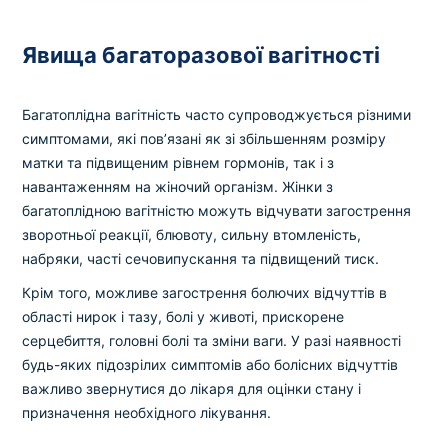
Явища багаторазової вагітності
Багатоплідна вагітність часто супроводжується різними
симптомами, які пов’язані як зі збільшенням розміру
матки та підвищеним рівнем гормонів, так і з
навантаженням на жіночий організм. Жінки з
багатоплідною вагітністю можуть відчувати загострення
зворотньої реакції, блювоту, сильну втомленість,
набряки, часті сечовипускання та підвищений тиск.
Крім того, можливе загострення болючих відчуттів в
області нирок і тазу, болі у животі, прискорене
серцебиття, головні болі та зміни ваги. У разі наявності
будь-яких підозрілих симптомів або болісних відчуттів
важливо звернутися до лікаря для оцінки стану і
призначення необхідного лікування.