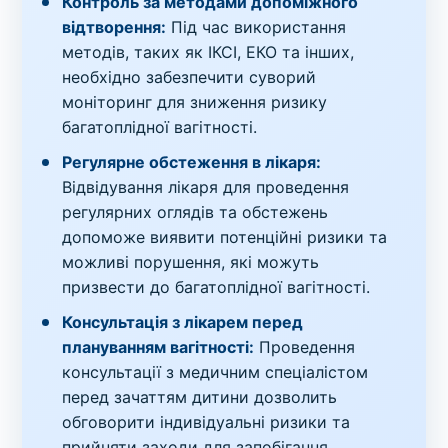
Контроль за методами допоміжного
відтворення:
Під час використання
методів, таких як ІКСІ, ЕКО та інших,
необхідно забезпечити суворий
моніторинг для зниження ризику
багатоплідної вагітності.
Регулярне обстеження в лікаря:
Відвідування лікаря для проведення
регулярних оглядів та обстежень
допоможе виявити потенційні ризики та
можливі порушення, які можуть
призвести до багатоплідної вагітності.
Консультація з лікарем перед
плануванням вагітності:
Проведення
консультації з медичним спеціалістом
перед зачаттям дитини дозволить
обговорити індивідуальні ризики та
прийняти заходи для запобігання