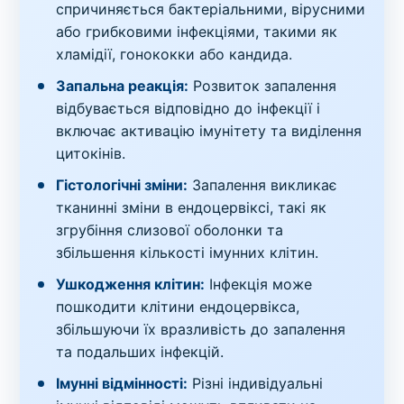
спричиняється бактеріальними, вірусними
або грибковими інфекціями, такими як
хламідії, гонококки або кандида.
Запальна реакція:
Розвиток запалення
відбувається відповідно до інфекції і
включає активацію імунітету та виділення
цитокінів.
Гістологічні зміни:
Запалення викликає
тканинні зміни в ендоцервіксі, такі як
згрубіння слизової оболонки та
збільшення кількості імунних клітин.
Ушкодження клітин:
Інфекція може
пошкодити клітини ендоцервікса,
збільшуючи їх вразливість до запалення
та подальших інфекцій.
Імунні відмінності:
Різні індивідуальні