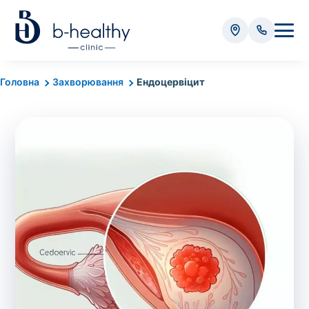
Аналізи
Головна
Захворювання
Ендоцервіцит
* Додатково оплачується (залежно від виду аналізу):
Вартість забору крові - 50 грн
Вартість забору біоматеріалу (крім крові) - від
35 грн
Всього:
0
грн
Попередній запис на дослідження не
потрібний. Виняток становлять мазки та