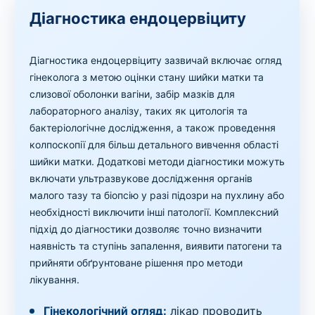
Діагностика ендоцервіциту
Діагностика ендоцервіциту зазвичай включає огляд
гінеколога з метою оцінки стану шийки матки та
слизової оболонки вагіни, забір мазків для
лабораторного аналізу, таких як цитологія та
бактеріологічне дослідження, а також проведення
колпоскопії для більш детального вивчення області
шийки матки. Додаткові методи діагностики можуть
включати ультразвукове дослідження органів
малого тазу та біопсію у разі підозри на пухлину або
необхідності виключити інші патології. Комплексний
підхід до діагностики дозволяє точно визначити
наявність та ступінь запалення, виявити патогени та
прийняти обґрунтоване рішення про методи
лікування.
Гінекологічний огляд:
лікар проводить