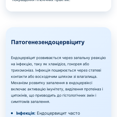
Патогенезендоцервіциту
Ендоцервіцит розвивається через запальну реакцію
на інфекцію, таку як хламідіоз, гонорея або
трихомоніаз. Інфекція поширюється через статеві
контакти або восходячим шляхом зі влагалища.
Механізм розвитку запалення в ендоцервіксі
включає активацію імунітету, виділення протеіназ і
цитокінів, що призводить до гістологічних змін і
симптомів запалення.
Інфекція:
Ендоцервицит часто