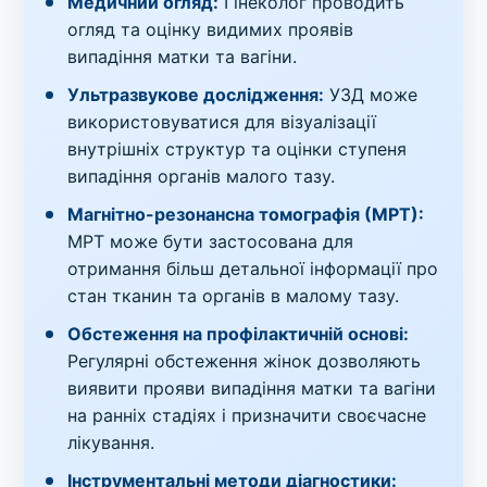
Медичний огляд:
Гінеколог проводить
огляд та оцінку видимих проявів
випадіння матки та вагіни.
Ультразвукове дослідження:
УЗД може
використовуватися для візуалізації
внутрішніх структур та оцінки ступеня
випадіння органів малого тазу.
Магнітно-резонансна томографія (МРТ):
МРТ може бути застосована для
отримання більш детальної інформації про
стан тканин та органів в малому тазу.
Обстеження на профілактичній основі:
Регулярні обстеження жінок дозволяють
виявити прояви випадіння матки та вагіни
на ранніх стадіях і призначити своєчасне
лікування.
Інструментальні методи діагностики: