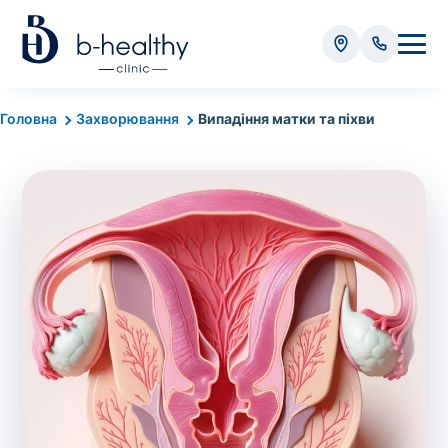
Аналізи
Головна
Захворювання
Випадіння матки та піхви
* Додатково оплачується (залежно від виду аналізу):
Вартість забору крові - 50 грн
Вартість забору біоматеріалу (крім крові) - від
35 грн
Всього:
0
грн
Попередній запис на дослідження не
потрібний. Виняток становлять мазки та