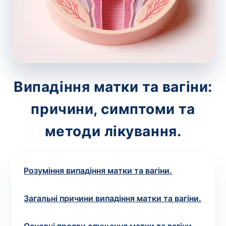
зіскрібки. Взяття біоматеріалу для них
виконує лікар – необхідий
запис до фахівця
.
Аналіз вдома
Зберегти
Випадіння матки та вагіни:
причини, симптоми та
Ваше ім'я
*
методи лікування.
Розуміння випадіння матки та вагіни.
Номер телефону
*
Загальні причини випадіння матки та вагіни.