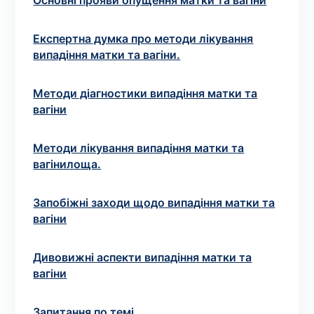
Вибрати клініку
Основні прояви опущення матки та вагіни
Експертна думка про методи лікування
випадіння матки та вагіни.
Оформити замовлення
Методи діагностики випадіння матки та
вагіни
Якщо ви не знаєте, які аналізи вам необхідні,
запишіться до лікаря
на консультацію .
Методи лікування випадіння матки та
вагінилоща.
* Адміністрація клініки вживає всіх заходів для
своєчасного оновлення розміщеного на сайті прайс-
листа. Проте, щоб уникнути можливих непорозумінь,
Запобіжні заходи щодо випадіння матки та
рекомендуємо уточнювати вартість та терміни
вагіни
виконання досліджень за телефонами, вказаними на
сайті.
Дивовижні аспекти випадіння матки та
вагіни
Запитання по темі