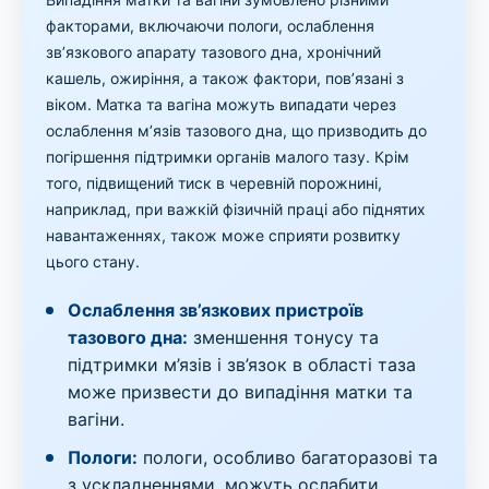
факторами, включаючи пологи, ослаблення
зв’язкового апарату тазового дна, хронічний
кашель, ожиріння, а також фактори, пов’язані з
віком. Матка та вагіна можуть випадати через
ослаблення м’язів тазового дна, що призводить до
погіршення підтримки органів малого тазу. Крім
того, підвищений тиск в черевній порожнині,
наприклад, при важкій фізичній праці або піднятих
навантаженнях, також може сприяти розвитку
цього стану.
Ослаблення зв’язкових пристроїв
тазового дна:
зменшення тонусу та
підтримки м’язів і зв’язок в області таза
може призвести до випадіння матки та
вагіни.
Пологи:
пологи, особливо багаторазові та
з ускладненнями, можуть ослабити