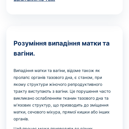
Розуміння випадіння матки та
вагіни.
Випадіння матки та вагіни, відоме також як
пролапс органів тазового дна, є станом, при
якому структури жіночого репродуктивного
тракту виступають з вагіни. Це порушення часто
викликано ослабленням тканин тазового дна та
м’язових структур, що призводить до зміщення
матки, сечового міхура, прямої кишки або інших
органів.
Цей процес може призводити до різних