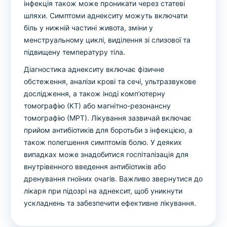
інфекція також може проникати через статеві
шляхи. Симптоми аднекситу можуть включати
біль у нижній частині живота, зміни у
менструальному циклі, виділення зі слизової та
підвищену температуру тіла.
Діагностика аднекситу включає фізичне
обстеження, аналізи крові та сечі, ультразвукове
дослідження, а також іноді комп’ютерну
томографію (КТ) або магнітно-резонансну
томографію (МРТ). Лікування зазвичай включає
прийом антибіотиків для боротьби з інфекцією, а
також полегшення симптомів болю. У деяких
випадках може знадобитися госпіталізація для
внутрівенного введення антибіотиків або
дренування гноїних очагів. Важливо звернутися до
лікаря при підозрі на аднексит, щоб уникнути
ускладнень та забезпечити ефективне лікування.