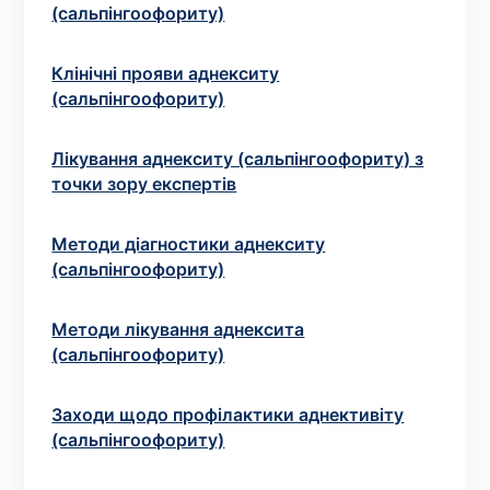
Вибрати клініку
(сальпінгоофориту)
Клінічні прояви аднекситу
(сальпінгоофориту)
Оформити замовлення
Лікування аднекситу (сальпінгоофориту) з
Якщо ви не знаєте, які аналізи вам необхідні,
точки зору експертів
запишіться до лікаря
на консультацію .
Методи діагностики аднекситу
* Адміністрація клініки вживає всіх заходів для
(сальпінгоофориту)
своєчасного оновлення розміщеного на сайті прайс-
листа. Проте, щоб уникнути можливих непорозумінь,
Методи лікування аднексита
рекомендуємо уточнювати вартість та терміни
(сальпінгоофориту)
виконання досліджень за телефонами, вказаними на
сайті.
Заходи щодо профілактики аднективіту
(сальпінгоофориту)