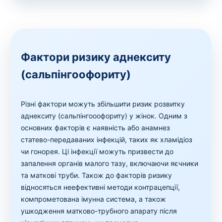
Фактори ризику аднекситу
(сальпінгоофориту)
Різні фактори можуть збільшити ризик розвитку
аднекситу (сальпінгооофориту) у жінок. Одним з
основних факторів є наявність або анамнез
статево-передаваних інфекцій, таких як хламідіоз
чи гонорея. Ці інфекції можуть призвести до
запалення органів малого тазу, включаючи яєчники
та маткові труби. Також до факторів ризику
відносяться неефективні методи контрацепції,
компрометована імунна система, а також
ушкодження матково-трубного апарату після