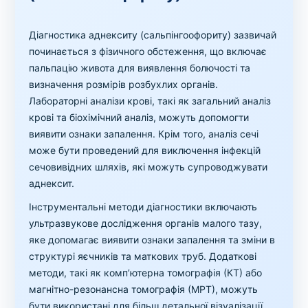
Діагностика аднекситу (сальпінгоофориту) зазвичай
починається з фізичного обстеження, що включає
пальпацію живота для виявлення болючості та
визначення розмірів розбухлих органів.
Лабораторні аналізи крові, такі як загальний аналіз
крові та біохімічний аналіз, можуть допомогти
виявити ознаки запалення. Крім того, аналіз сечі
може бути проведений для виключення інфекцій
сечовивідних шляхів, які можуть супроводжувати
аднексит.
Інструментальні методи діагностики включають
ультразвукове дослідження органів малого тазу,
яке допомагає виявити ознаки запалення та зміни в
структурі яєчників та маткових труб. Додаткові
методи, такі як комп’ютерна томографія (КТ) або
магнітно-резонансна томографія (МРТ), можуть
бути використані для більш детальної візуалізації