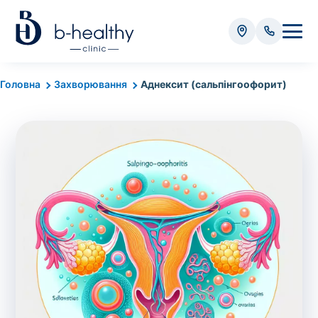
Аналізи
Головна
Захворювання
Аднексит (сальпінгоофорит)
* Додатково оплачується (залежно від виду аналізу):
Вартість забору крові - 50 грн
Вартість забору біоматеріалу (крім крові) - від
35 грн
Всього:
0
грн
Попередній запис на дослідження не
потрібний. Виняток становлять мазки та