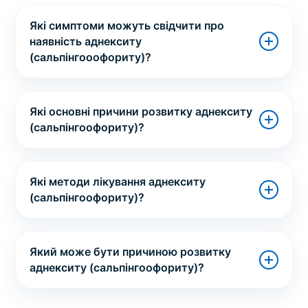
Які симптоми можуть свідчити про
наявність аднекситу
(сальпінгооофориту)?
Які основні причини розвитку аднекситу
(сальпінгоофориту)?
Які методи лікування аднекситу
(сальпінгоофориту)?
Який може бути причиною розвитку
аднекситу (сальпінгоофориту)?