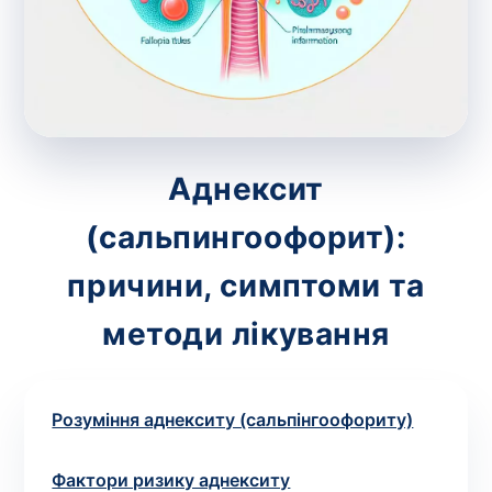
зіскрібки. Взяття біоматеріалу для них
виконує лікар – необхідий
запис до фахівця
.
Аналіз вдома
Зберегти
Аднексит
(сальпингоофорит):
Ваше ім'я
*
причини, симптоми та
методи лікування
Номер телефону
*
Розуміння аднекситу (сальпінгоофориту)
Фактори ризику аднекситу