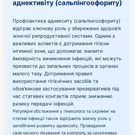
аднективіту (сальпінгоофориту)
Профілактика аднекситу (сальпінгоофориту)
відіграє ключову роль у збереженні здоров’я
жіночої репродуктивної системи. Одним з
важливих аспектів є дотримання гігієни
інтимної зони, що допомагає знизити
ймовірність виникнення інфекцій, які можуть
призвести до запальних процесів в органах
малого тазу. Дотримання правил
використання гігієнічних засобів та
обов’язкове застосування презервативів під
час статевих контактів сприяє зниженню
ризику передачі інфекцій.
Регулярні обстеження у гінеколога та скринінг на
статеві інфекції також відіграють значну роль у
запобіганні розвитку аднекситу. Проведення
своєчасного лікування та контроль за хронічними