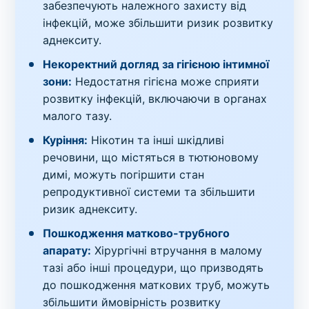
забезпечують належного захисту від
інфекцій, може збільшити ризик розвитку
аднекситу.
Некоректний догляд за гігієною інтимної
зони:
Недостатня гігієна може сприяти
розвитку інфекцій, включаючи в органах
малого тазу.
Куріння:
Нікотин та інші шкідливі
речовини, що містяться в тютюновому
димі, можуть погіршити стан
репродуктивної системи та збільшити
ризик аднекситу.
Пошкодження матково-трубного
апарату:
Хірургічні втручання в малому
тазі або інші процедури, що призводять
до пошкодження маткових труб, можуть
збільшити ймовірність розвитку