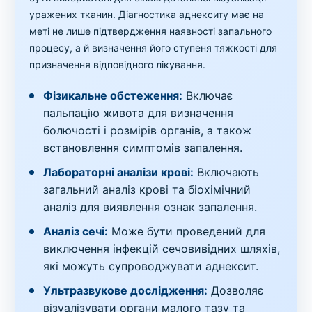
уражених тканин. Діагностика аднекситу має на
меті не лише підтвердження наявності запального
процесу, а й визначення його ступеня тяжкості для
призначення відповідного лікування.
Фізикальне обстеження:
Включає
пальпацію живота для визначення
болючості і розмірів органів, а також
встановлення симптомів запалення.
Лабораторні аналізи крові:
Включають
загальний аналіз крові та біохімічний
аналіз для виявлення ознак запалення.
Аналіз сечі:
Може бути проведений для
виключення інфекцій сечовивідних шляхів,
які можуть супроводжувати аднексит.
Ультразвукове дослідження:
Дозволяє
візуалізувати органи малого тазу та