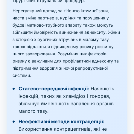
хірургічних втручань чи процедур.
Нерегулярний догляд за гігієною інтимної зони,
часта зміна партнерів, куріння та порушення у
будові матково-трубного апарату також можуть
збільшити ймовірність виникнення аднекситу. Жінки
з історією хірургічних втручань в малому тазу
також піддаються підвищеному ризику розвитку
цього захворювання. Розуміння цих факторів
ризику є важливим для профілактики аднекситу та
підтримання здоров’я жіночої репродуктивної
системи.
Статево-передаючі інфекції:
Наявність
інфекцій, таких як хламідіоз і гонорея,
збільшує ймовірність запалення органів
малого тазу.
Неефективні методи контрацепції:
Використання контрацептивів, які не