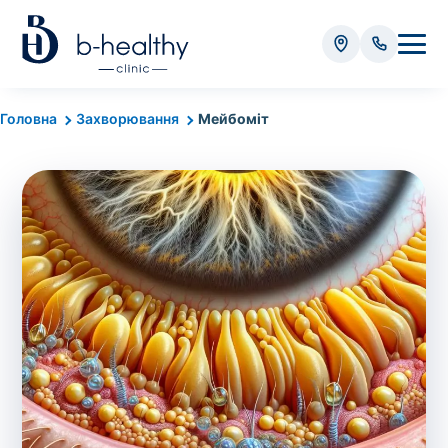
Аналізи
Головна
Захворювання
Мейбоміт
* Додатково оплачується (залежно від виду аналізу):
Вартість забору крові - 50 грн
Вартість забору біоматеріалу (крім крові) - від
35 грн
Всього:
0
грн
Попередній запис на дослідження не
потрібний. Виняток становлять мазки та