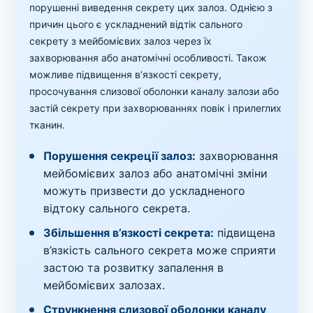
порушенні виведення секрету цих залоз. Однією з
причин цього є ускладнений відтік сального
секрету з мейбомієвих залоз через їх
захворювання або анатомічні особливості. Також
можливе підвищення в’язкості секрету,
просочування слизової оболонки каналу залози або
застій секрету при захворюваннях повік і прилеглих
тканин.
Порушення секреції залоз:
захворювання
мейбомієвих залоз або анатомічні зміни
можуть призвести до ускладненого
відтоку сального секрета.
Збільшення в’язкості секрета:
підвищена
в’язкість сального секрета може сприяти
застою та розвитку запалення в
мейбомієвих залозах.
Стрункнення слизової оболонки каналу