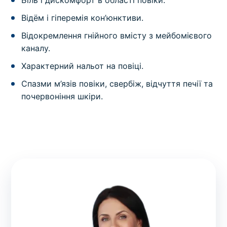
Біль і дискомфорт в області повіки.
Відём і гіперемія кон’юнктиви.
Відокремлення гнійного вмісту з мейбомієвого
каналу.
Характерний нальот на повіці.
Спазми м’язів повіки, свербіж, відчуття печії та
почервоніння шкіри.