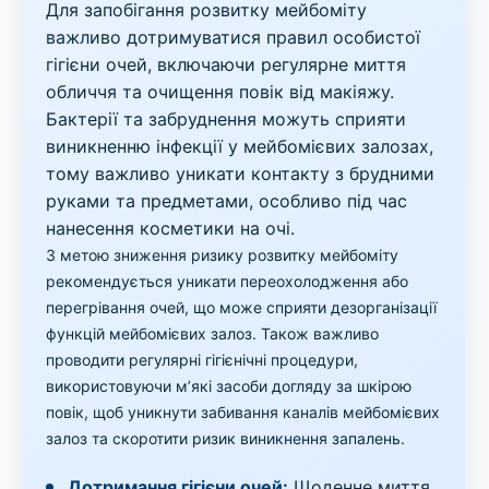
Для запобігання розвитку мейбоміту
важливо дотримуватися правил особистої
гігієни очей, включаючи регулярне миття
обличчя та очищення повік від макіяжу.
Бактерії та забруднення можуть сприяти
виникненню інфекції у мейбомієвих залозах,
тому важливо уникати контакту з брудними
руками та предметами, особливо під час
нанесення косметики на очі.
З метою зниження ризику розвитку мейбоміту
рекомендується уникати переохолодження або
перегрівання очей, що може сприяти дезорганізації
функцій мейбомієвих залоз. Також важливо
проводити регулярні гігієнічні процедури,
використовуючи м’які засоби догляду за шкірою
повік, щоб уникнути забивання каналів мейбомієвих
залоз та скоротити ризик виникнення запалень.
Дотримання гігієни очей:
Щоденне миття