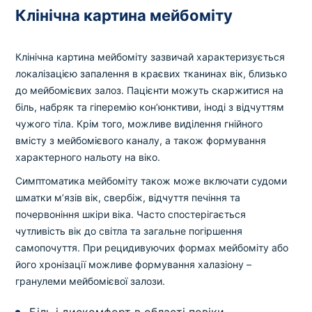
Клінічна картина мейбоміту
Клінічна картина мейбоміту зазвичай характеризується
локалізацією запалення в краєвих тканинах вік, близько
до мейбомієвих залоз. Пацієнти можуть скаржитися на
біль, набряк та гіперемію кон’юнктиви, іноді з відчуттям
чужого тіла. Крім того, можливе виділення гнійного
вмісту з мейбомієвого каналу, а також формування
характерного нальоту на віко.
Симптоматика мейбоміту також може включати судоми
шматки м’язів вік, свербіж, відчуття печіння та
почервоніння шкіри віка. Часто спостерігається
чутливість вік до світла та загальне погіршення
самопочуття. При рецидивуючих формах мейбоміту або
його хронізації можливе формування халазіону –
гранулеми мейбомієвої залози.