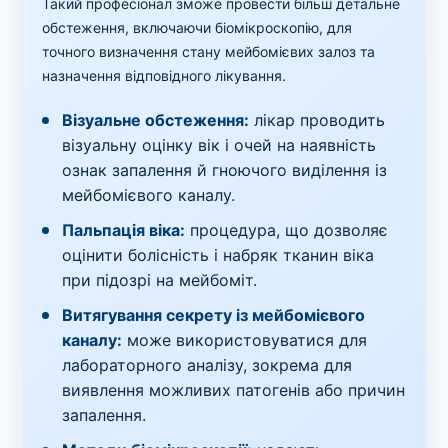
Такий професіонал зможе провести більш детальне
обстеження, включаючи біомікроскопію, для
точного визначення стану мейбомієвих залоз та
назначення відповідного лікування.
Візуальне обстеження:
лікар проводить
візуальну оцінку вік і очей на наявність
ознак запалення й гноючого виділення із
мейбомієвого каналу.
Пальпація віка:
процедура, що дозволяє
оцінити болісність і набряк тканин віка
при підозрі на мейбоміт.
Витягування секрету із мейбомієвого
каналу:
може використовуватися для
лабораторного аналізу, зокрема для
виявлення можливих патогенів або причин
запалення.