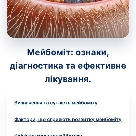
зіскрібки. Взяття біоматеріалу для них
виконує лікар – необхідий
запис до фахівця
.
Аналіз вдома
Зберегти
Мейбоміт: ознаки,
діагностика та ефективне
Ваше ім'я
*
лікування.
Визначення та сутність мейбоміту
Номер телефону
*
Фактори, що сприяють розвитку мейбоміту