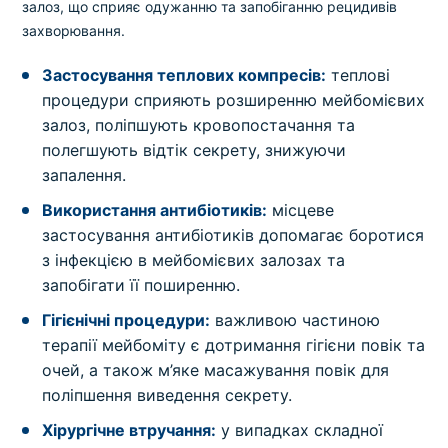
залоз, що сприяє одужанню та запобіганню рецидивів
захворювання.
Застосування теплових компресів:
теплові
процедури сприяють розширенню мейбомієвих
залоз, поліпшують кровопостачання та
полегшують відтік секрету, знижуючи
запалення.
Використання антибіотиків:
місцеве
застосування антибіотиків допомагає боротися
з інфекцією в мейбомієвих залозах та
запобігати її поширенню.
Гігієнічні процедури:
важливою частиною
терапії мейбоміту є дотримання гігієни повік та
очей, а також м’яке масажування повік для
поліпшення виведення секрету.
Хірургічне втручання:
у випадках складної