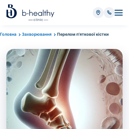
Аналізи
Головна
Захворювання
Перелом п’яткової кістки
* Додатково оплачується (залежно від виду аналізу):
Вартість забору крові - 50 грн
Вартість забору біоматеріалу (крім крові) - від
35 грн
Всього:
0
грн
Попередній запис на дослідження не
потрібний. Виняток становлять мазки та