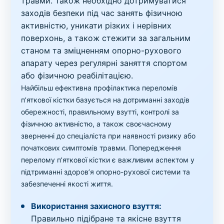
травми. Також необхідно дотримуватися
заходів безпеки під час занять фізичною
активністю, уникати різких і нерівних
поверхонь, а також стежити за загальним
станом та зміцненням опорно-рухового
апарату через регулярні заняття спортом
або фізичною реабілітацією.
Найбільш ефективна профілактика переломів
п’яткової кістки базується на дотриманні заходів
обережності, правильному взутті, контролі за
фізичною активністю, а також своєчасному
зверненні до спеціаліста при наявності ризику або
початкових симптомів травми. Попередження
перелому п’яткової кістки є важливим аспектом у
підтриманні здоров’я опорно-рухової системи та
забезпеченні якості життя.
Використання захисного взуття:
Правильно підібране та якісне взуття