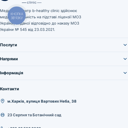
Медичний центр b-healthy clinic здійснює
КНОПКА
медичну діяльність на підставі ліцензії МОЗ
ЗВ'ЯЗКУ
України, виданої відповідно до наказу МОЗ
України № 545 від 23.03.2021.
Послуги
Напрями
Інформація
Контакти
м.Харків, вулиця Вартових Неба, 38
23 Серпня та Ботанічний сад