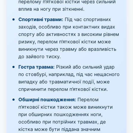
перелому п’яткової кістки через сильний
вплив на ногу при зіткненні.
Спортивні травми:
Під час спортивних
заходів, особливо при контактних видах
спорту або активностях з високим рівнем
ризику, перелом п’яткової кістки може
виникнути через травму або вразливість
до зайвого тиску.
Гостра травма:
Різкий або сильний удар
по стовбурі, наприклад, під час нещасного
випадку або травматичної події, може
спричинити перелом п’яткової кістки.
Обширні пошкодження:
Перелом
п’яткової кістки також може виникнути
при обширних пошкодженнях ноги,
особливо при потрійних травмах, де
кістка може бути піддана значним