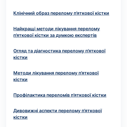
Вибрати клініку
Клінічний образ перелому п’яткової кістки
Найкращі методи лікування перелому
Оформити замовлення
п’яткової кістки за думкою експертів
Якщо ви не знаєте, які аналізи вам необхідні,
Огляд та діагностика перелому п’яткової
запишіться до лікаря
на консультацію .
кістки
* Адміністрація клініки вживає всіх заходів для
Методи лікування перелому п’яткової
своєчасного оновлення розміщеного на сайті прайс-
кістки
листа. Проте, щоб уникнути можливих непорозумінь,
рекомендуємо уточнювати вартість та терміни
виконання досліджень за телефонами, вказаними на
Профілактика переломів п’яткової кістки
сайті.
Дивовижні аспекти перелому п’яткової
кістки