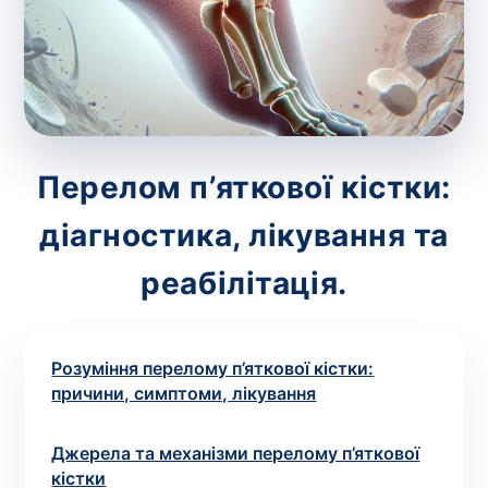
зіскрібки. Взяття біоматеріалу для них
виконує лікар – необхідий
запис до фахівця
.
Аналіз вдома
Зберегти
Перелом п’яткової кістки:
діагностика, лікування та
Ваше ім'я
*
реабілітація.
Розуміння перелому п’яткової кістки:
Номер телефону
*
причини, симптоми, лікування
Джерела та механізми перелому п’яткової
кістки