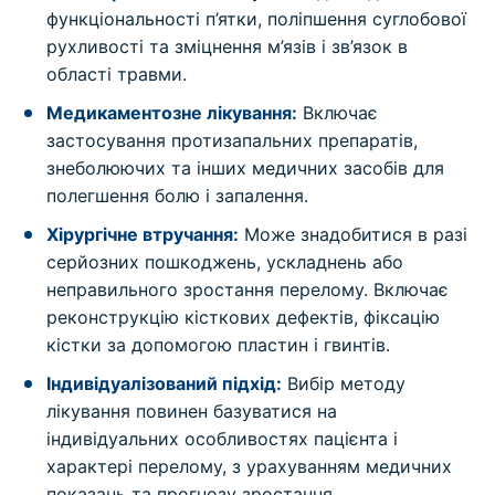
функціональності п’ятки, поліпшення суглобової
рухливості та зміцнення м’язів і зв’язок в
області травми.
Медикаментозне лікування:
Включає
застосування протизапальних препаратів,
знеболюючих та інших медичних засобів для
полегшення болю і запалення.
Хірургічне втручання:
Може знадобитися в разі
серйозних пошкоджень, ускладнень або
неправильного зростання перелому. Включає
реконструкцію кісткових дефектів, фіксацію
кістки за допомогою пластин і гвинтів.
Індивідуалізований підхід:
Вибір методу
лікування повинен базуватися на
індивідуальних особливостях пацієнта і
характері перелому, з урахуванням медичних
показань та прогнозу зростання.