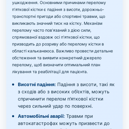
ушкодження. Основними причинами перелому
п’яткової кістки є падіння з висоти, дорожньо-
транспортні пригоди або спортивні травми, що
викликають значний тиск на кістку. Механізм
перелому часто пов’язаний з дією сили,
спрямованої вздовж осі п’яткової кістки, що
призводить до розриву або перелому кістки в
області кальканеюса. Важливо провести детальне
обстеження та виявити конкретний джерело
перелому, щоб визначити оптимальний план
лікування та реабілітації для пацієнта.
Висотні падіння:
Падіння з висоти, такі як
з сходів або з високих об’єктів, можуть
спричинити перелом п’яткової кістки
через сильний удар по поверхні.
Автомобільні аварії:
Травми при
автокатастрофах можуть призвести до