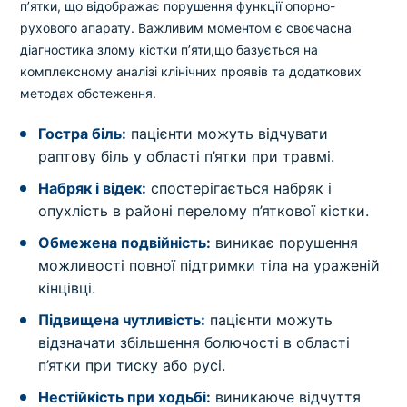
п’ятки, що відображає порушення функції опорно-
рухового апарату. Важливим моментом є своєчасна
діагностика злому кістки п’яти,що базується на
комплексному аналізі клінічних проявів та додаткових
методах обстеження.
Гостра біль:
пацієнти можуть відчувати
раптову біль у області п’ятки при травмі.
Набряк і відек:
спостерігається набряк і
опухлість в районі перелому п’яткової кістки.
Обмежена подвійність:
виникає порушення
можливості повної підтримки тіла на ураженій
кінцівці.
Підвищена чутливість:
пацієнти можуть
відзначати збільшення болючості в області
п’ятки при тиску або русі.
Нестійкість при ходьбі:
виникаюче відчуття