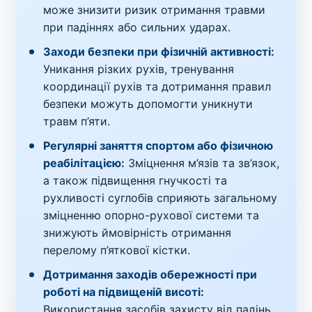
може знизити ризик отримання травми
при падіннях або сильних ударах.
Заходи безпеки при фізичній активності:
Уникання різких рухів, тренування
координації рухів та дотримання правил
безпеки можуть допомогти уникнути
травм п’яти.
Регулярні заняття спортом або фізичною
реабілітацією:
Зміцнення м’язів та зв’язок,
а також підвищення гнучкості та
рухливості суглобів сприяють загальному
зміцненню опорно-рухової системи та
знижують ймовірність отримання
перелому п’яткової кістки.
Дотримання заходів обережності при
роботі на підвищеній висоті:
Використання засобів захисту від падінь