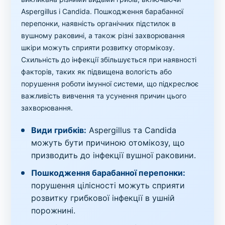
Aspergillus і Candida. Пошкодження барабанної
перепонки, наявність органічних підстилок в
вушному раковині, а також різні захворювання
шкіри можуть сприяти розвитку отормікозу.
Схильність до інфекції збільшується при наявності
факторів, таких як підвищена вологість або
порушення роботи імунної системи, що підкреслює
важливість вивчення та усунення причин цього
захворювання.
Види грибкiв:
Aspergillus та Candida
можуть бути причиною отомікозу, що
призводить до інфекції вушної раковини.
Пошкодження барабанної перепонки:
порушення цілісності можуть сприяти
розвитку грибкової інфекції в ушній
порожнині.