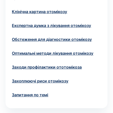
Вибрати клініку
Клінічна картина отомікозу
Експертна думка з лікування отомікозу
Оформити замовлення
Обстеження для діагностики отомікозу
Якщо ви не знаєте, які аналізи вам необхідні,
запишіться до лікаря
на консультацію .
Оптимальні методи лікування отомікозу
* Адміністрація клініки вживає всіх заходів для
Заходи профілактики ототомікоза
своєчасного оновлення розміщеного на сайті прайс-
листа. Проте, щоб уникнути можливих непорозумінь,
рекомендуємо уточнювати вартість та терміни
Захоплюючі риси отомікозу
виконання досліджень за телефонами, вказаними на
сайті.
Запитання по темі