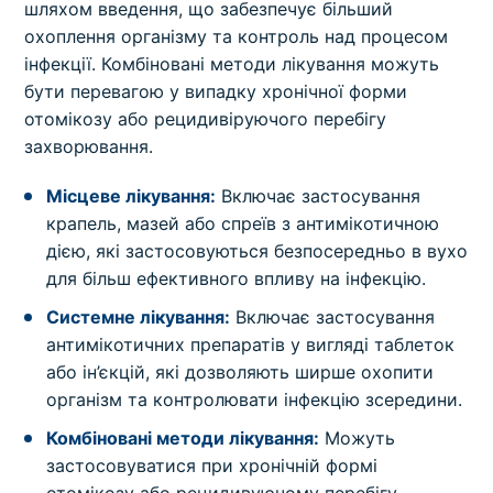
шляхом введення, що забезпечує більший
охоплення організму та контроль над процесом
інфекції. Комбіновані методи лікування можуть
бути перевагою у випадку хронічної форми
отомікозу або рецидивіруючого перебігу
захворювання.
Місцеве лікування:
Включає застосування
крапель, мазей або спреїв з антимікотичною
дією, які застосовуються безпосередньо в вухо
для більш ефективного впливу на інфекцію.
Системне лікування:
Включає застосування
антимікотичних препаратів у вигляді таблеток
або ін’єкцій, які дозволяють ширше охопити
організм та контролювати інфекцію зсередини.
Комбіновані методи лікування:
Можуть
застосовуватися при хронічній формі
отомікозу або рецидивуючому перебігу