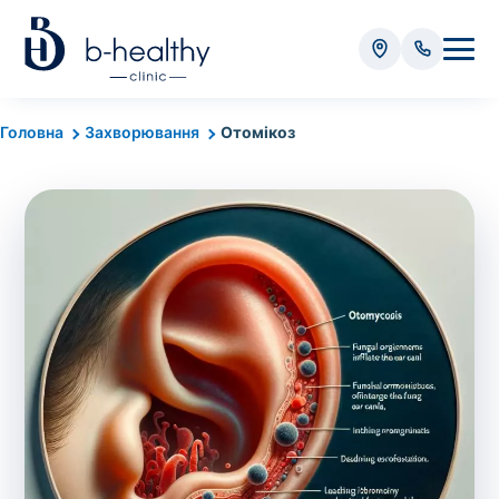
Аналізи
Головна
Захворювання
Отомікоз
* Додатково оплачується (залежно від виду аналізу):
Вартість забору крові - 50 грн
Вартість забору біоматеріалу (крім крові) - від
35 грн
Всього:
0
грн
Попередній запис на дослідження не
потрібний. Виняток становлять мазки та