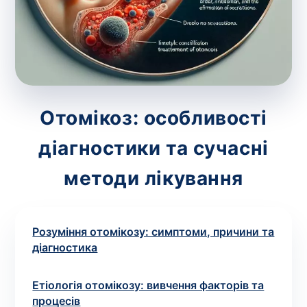
зіскрібки. Взяття біоматеріалу для них
виконує лікар – необхідий
запис до фахівця
.
Аналіз вдома
Зберегти
Отомікоз: особливості
діагностики та сучасні
Ваше ім'я
*
методи лікування
Розуміння отомікозу: симптоми, причини та
Номер телефону
*
діагностика
Етіологія отомікозу: вивчення факторів та
процесів