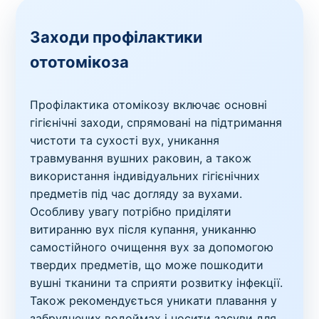
Заходи профілактики
ототомікоза
Профілактика отомікозу включає основні
гігієнічні заходи, спрямовані на підтримання
чистоти та сухості вух, уникання
травмування вушних раковин, а також
використання індивідуальних гігієнічних
предметів під час догляду за вухами.
Особливу увагу потрібно приділяти
витиранню вух після купання, униканню
самостійного очищення вух за допомогою
твердих предметів, що може пошкодити
вушні тканини та сприяти розвитку інфекції.
Також рекомендується уникати плавання у
забруднених водоймах і носити засуви для