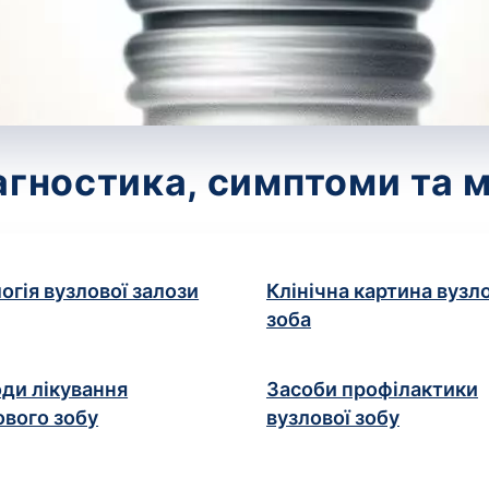
агностика, симптоми та 
огія вузлової залози
Клінічна картина вузл
зоба
ди лікування
Засоби профілактики
ового зобу
вузлової зобу