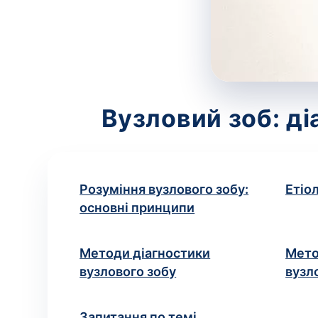
Вузловий зоб: ді
Розуміння вузлового зобу:
Етіол
основні принципи
Методи діагностики
Мето
вузлового зобу
вузл
Запитання по темі