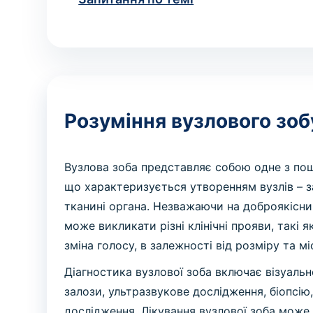
Розуміння вузлового зоб
Вузлова зоба представляє собою одне з по
що характеризується утворенням вузлів – з
тканині органа. Незважаючи на доброякісни
може викликати різні клінічні прояви, такі 
зміна голосу, в залежності від розміру та м
Діагностика вузлової зоба включає візуаль
залози, ультразвукове дослідження, біопсію
дослідження. Лікування вузлової зоба мож