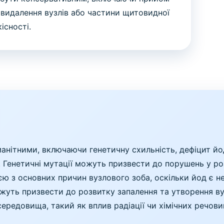
– видалення вузлів або частини щитовидної
існості.
нітними, включаючи генетичну схильність, дефіцит йод
 Генетичні мутації можуть призвести до порушень у ро
єю з основних причин вузлового зоба, оскільки йод є 
жуть призвести до розвитку запалення та утворення ву
ередовища, такий як вплив радіації чи хімічних речови