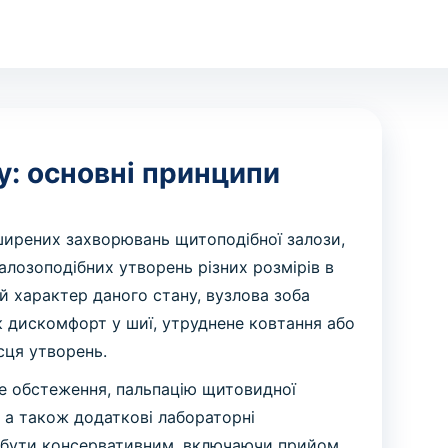
у: основні принципи
ширених захворювань щитоподібної залози,
алозоподібних утворень різних розмірів в
й характер даного стану, вузлова зоба
як дискомфорт у шиї, утруднене ковтання або
ісця утворень.
не обстеження, пальпацію щитовидної
, а також додаткові лабораторні
е бути консервативним, включаючи прийом