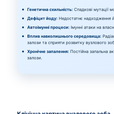
Генетична схильність:
Спадкові мутації м
Дефіцит йоду:
Недостатнє надходження йо
Автоімунні процеси:
Імунні атаки на влас
Вплив навколишнього середовища:
Радіа
залози та сприяти розвитку вузлового зоб
Хронічне запалення:
Постійна запальна ак
залози.
Клінічна картина вузлового зоба