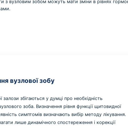
ти з вузловим зобом можуть мати зміни в рівнях гормо
вами.
ня вузлової зобу
ї залози збігаються у думці про необхідність
 вузлового зоба. Визначення рівня функції щитовидної
аявність симптомів визначають вибір методу лікування.
агати лише динамічного спостереження і корекції