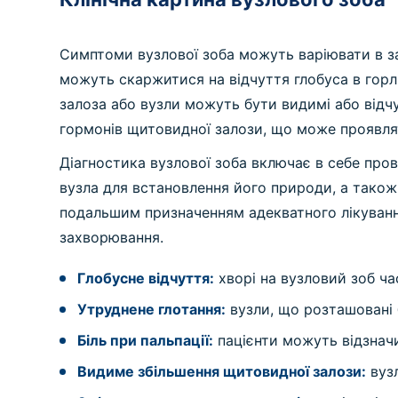
Симптоми вузлової зоба можуть варіювати в за
можуть скаржитися на відчуття глобуса в горлі
залоза або вузли можуть бути видимі або відч
гормонів щитовидної залози, що може проявлят
Діагностика вузлової зоба включає в себе про
вузла для встановлення його природи, а також 
подальшим призначенням адекватного лікування
захворювання.
Глобусне відчуття:
хворі на вузловий зоб ча
Утруднене глотання:
вузли, що розташовані 
Біль при пальпації:
пацієнти можуть відзначи
Видиме збільшення щитовидної залози:
вузл