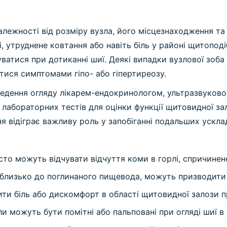
лежності від розміру вузла, його місцезнаходження та 
, утруднене ковтання або навіть біль у районі щитоподі
уватися при дотиканні шиї. Деякі випадки вузлової зоб
ися симптомами гіпо- або гіпертиреозу.
ведення огляду лікарем-ендокринологом, ультразвуковог
лабораторних тестів для оцінки функції щитовидної зал
 відіграє важливу роль у запобіганні подальших ускла
сто можуть відчувати відчуття коми в горлі, спричинен
близько до поглинаного пищевода, можуть призводити до
ти біль або дискомфорт в області щитовидної залози пр
и можуть бути помітні або пальповані при огляді шиї в