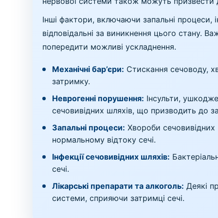
нервової системи також можуть призвести д
Інші фактори, включаючи запальні процеси, і
відповідальні за виникнення цього стану. В
попередити можливі ускладнення.
Механічні бар’єри:
Стискання сечоводу, хв
затримку.
Неврогенні порушення:
Інсульти, ушкодже
сечовивідних шляхів, що призводить до за
Запальні процеси:
Хвороби сечовивідних 
нормальному відтоку сечі.
Інфекції сечовивідних шляхів:
Бактеріальн
сечі.
Лікарські препарати та алкоголь:
Деякі пр
системи, сприяючи затримці сечі.