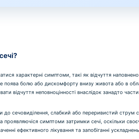
сечі?
гатися характерні симптоми, такі як відчуття наповнено
 поява болю або дискомфорту внизу живота або в обла
вати відчуття неповноцінності внаслідок занадто частих
 до сечовиділення, слабкий або переривистий струм се
 та проявляючіся симптоми затримки сечі, оскільки своє
ченні ефективного лікування та запобіганні ускладнень