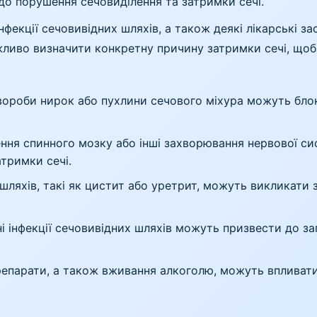
о порушення сечовиділення та затримки сечі.
нфекції сечовивідних шляхів, а також деякі лікарські 
ажливо визначити конкретну причину затримки сечі, що
ороби нирок або пухлини сечового міхура можуть блок
ння спинного мозку або інші захворювання нервової 
тримки сечі.
шляхів, такі як цистит або уретрит, можуть викликати
і інфекції сечовивідних шляхів можуть призвести до з
епарати, а також вживання алкоголю, можуть впливати