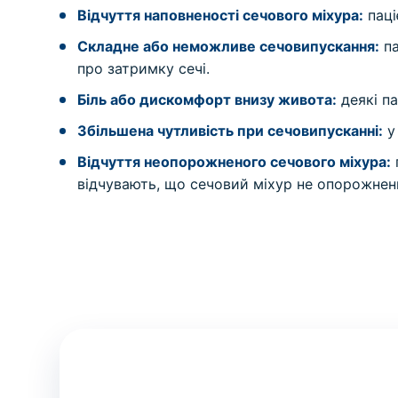
Відчуття наповненості сечового міхура:
паці
Складне або неможливе сечовипускання:
па
про затримку сечі.
Біль або дискомфорт внизу живота:
деякі па
Збільшена чутливість при сечовипусканні:
у
Відчуття неопорожненого сечового міхура:
відчувають, що сечовий міхур не опорожнен