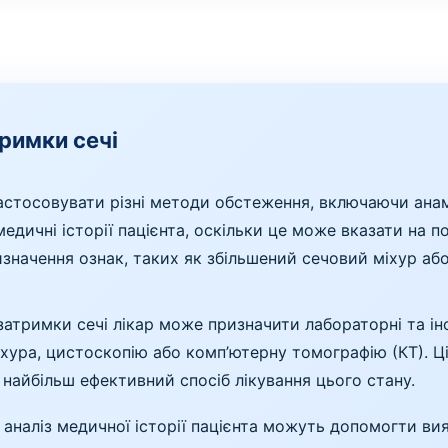
римки сечі
астосовувати різні методи обстеження, включаючи анамн
дичні історії пацієнта, оскільки це може вказати на по
начення ознак, таких як збільшений сечовий міхур або 
затримки сечі лікар може призначити лабораторні та ін
іхура, цистоскопію або комп’ютерну томографію (КТ). 
 найбільш ефективний спосіб лікування цього стану.
 аналіз медичної історії пацієнта можуть допомогти в