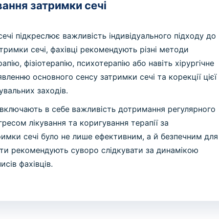
вання затримки сечі
ечі підкреслює важливість індивідуального підходу до
тримки сечі, фахівці рекомендують різні методи
пію, фізіотерапію, психотерапію або навіть хірургічне
вленню основного сенсу затримки сечі та корекції цієї
увальних заходів.
 включають в себе важливість дотримання регулярного
ресом лікування та коригування терапії за
римки сечі було не лише ефективним, а й безпечним для
ерти рекомендують суворо слідкувати за динамікою
сів фахівців.