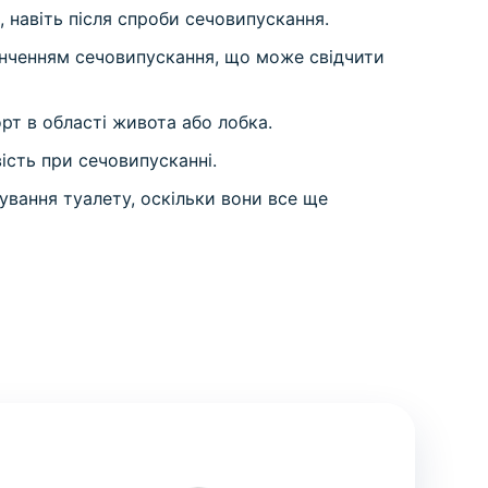
, навіть після спроби сечовипускання.
інченням сечовипускання, що може свідчити
рт в області живота або лобка.
ість при сечовипусканні.
ування туалету, оскільки вони все ще