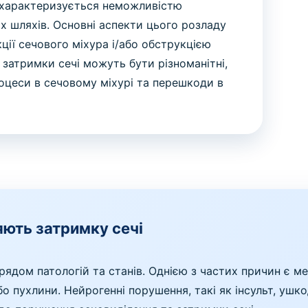
 характеризується неможливістю
х шляхів. Основні аспекти цього розладу
ції сечового міхура і/або обструкцією
 затримки сечі можуть бути різноманітні,
процеси в сечовому міхурі та перешкоди в
яють затримку сечі
ядом патологій та станів. Однією з частих причин є м
або пухлини. Нейрогенні порушення, такі як інсульт, у