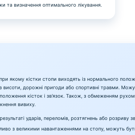
ики та визначення оптимального лікування.
при якому кістки стопи виходять із нормального поло
 з висоти, дорожні пригоди або спортивні травми. Мож
положення кісток і зв’язок. Також, з обмеженням рухом
икнення вивиху.
зультаті ударів, переломів, розтягнень або розриву зв
ливо з великими навантаженнями на стопу, можуть бут