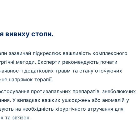
я вивиху стопи.
опи зазвичай підкреслює важливість комплексного
рургічні методи. Експерти рекомендують почати
 наявності додаткових травм та стану оточуючих
не напрямок терапії.
астосування протизапальних препаратів, знеболюючих
ання. У випадках важких ушкоджень або аномалій у
зують на необхідність хірургічного втручання для
 та зв’язок.