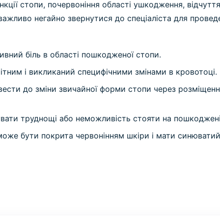
ції стопи, почервоніння області ушкодження, відчуття
 важливо негайно звернутися до спеціаліста для провед
ивний біль в області пошкодженої стопи.
ітним і викликаний специфічними змінами в кровотоці.
ести до зміни звичайної форми стопи через розміщення
вати труднощі або неможливість стояти на пошкоджені
же бути покрита червонінням шкіри і мати синюватий 