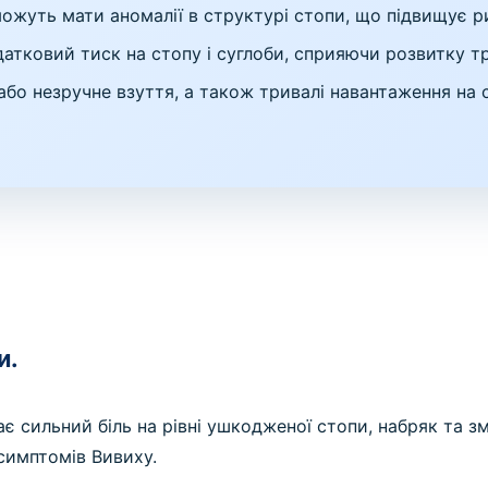
ожуть мати аномалії в структурі стопи, що підвищує ри
тковий тиск на стопу і суглоби, сприяючи розвитку тр
або незручне взуття, а також тривалі навантаження на 
и.
є сильний біль на рівні ушкодженої стопи, набряк та з
симптомів Вивиху.