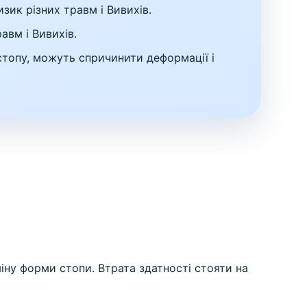
зик різних травм і Вивихів.
авм і Вивихів.
стопу, можуть спричинити деформації і
міну форми стопи. Втрата здатності стояти на