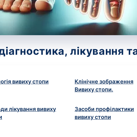
діагностика, лікування та
логія вивиху стопи
Клінічне зображення
Вивиху стопи.
ди лікування вивиху
Засоби профілактики
и
вивиху стопи