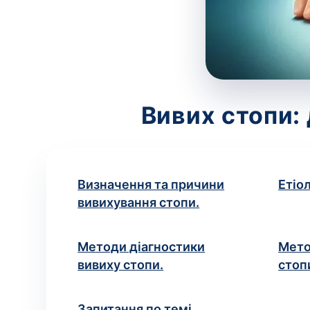
Вивих стопи: 
Визначення та причини
Етіо
вивихування стопи.
Методи діагностики
Мето
вивиху стопи.
стоп
Запитання по темі