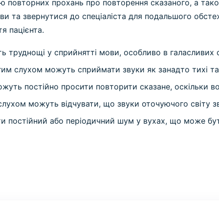
тю повторних прохань про повторення сказаного, а тако
яви та звернутися до спеціаліста для подальшого обсте
я пацієнта.
ть труднощі у сприйнятті мови, особливо в галасливих
угим слухом можуть сприймати звуки як занадто тихі та
жуть постійно просити повторити сказане, оскільки во
слухом можуть відчувати, що звуки оточуючого світу з
ти постійний або періодичний шум у вухах, що може бут