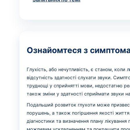
Ознайомтеся з симптома
Глухість, або нечутливість, є станом, коли
відсутність здатності слухати звуки. Симп
труднощі у сприйнятті мови, недостатню ре
також зміни у здатності сприймати звуки на
Подальший розвиток глухоти може призвести
порушень, а також погіршення якості життя
діагностики та визначення плану лікування 
можливим ускладненням та покращити прог