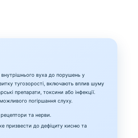
й внутрішнього вуха до порушень у
озвитку тугозорості, включають вплив шуму
арські препарати, токсини або інфекції.
 можливого погіршання слуху.
рецептори та нерви.
е призвести до дефіциту кисню та