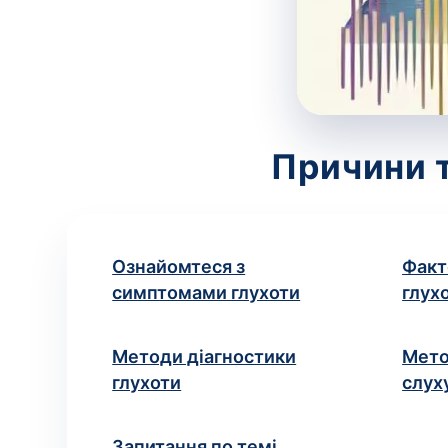
Причини т
Ознайомтеся з
Факт
симптомами глухоти
глухо
Методи діагностики
Мето
глухоти
слух
Запитання по темі