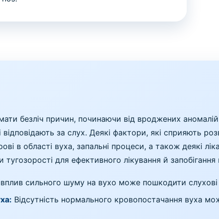
 мати безліч причин, починаючи від вроджених аномалі
і відповідають за слух. Деякі фактори, які сприяють р
ові в області вуха, запальні процеси, а також деякі лік
 тугозорості для ефективного лікування й запобігання
вплив сильного шуму на вухо може пошкодити слухові 
ха:
Відсутність нормального кровопостачання вуха мож