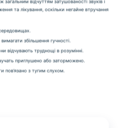
ж загальним відчуттям затушованості звуків і
ження та лікування, оскільки негайне втручання
 середовищах.
 вимагати збільшення гучності.
ни відчувають труднощі в розумінні.
вучать приглушено або заторможено.
и пов’язано з тугим слухом.