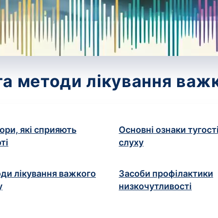
а методи лікування важ
ори, які сприяють
Основні ознаки тугост
ті
слуху
ди лікування важкого
Засоби профілактики
у
низкочутливості