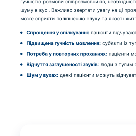
гучністю розмови співрозмовників, необхідніс
шуму в вусі. Важливо звертати увагу на ці про
може сприяти поліпшенню слуху та якості житт
Спрощення у спілкуванні:
пацієнти відчуваю
Підвищена гучність мовлення:
суб’єкти із т
Потреба у повторних проханнях:
пацієнти мо
Відчуття заглушеності звуків:
люди з тугим 
Шум у вухах:
деякі пацієнти можуть відчува