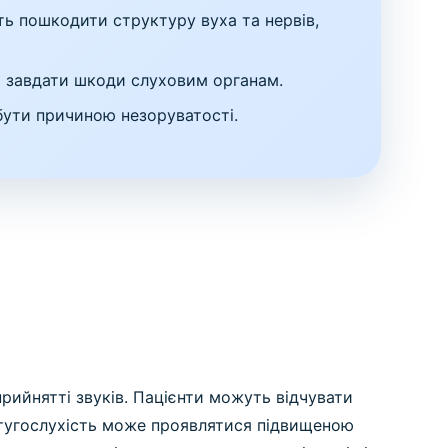
ь пошкодити структуру вуха та нервів,
ть завдати шкоди слуховим органам.
бути причиною незоруватості.
рийнятті звуків. Пацієнти можуть відчувати
, тугослухість може проявлятися підвищеною