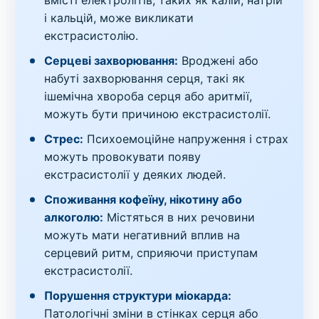
вмісті електролітів, таких як калій, натрій
і кальцій, може викликати
екстрасистолію.
Серцеві захворювання:
Вроджені або
набуті захворювання серця, такі як
ішемічна хвороба серця або аритмії,
можуть бути причиною екстрасистолії.
Стрес:
Психоемоційне напруження і страх
можуть провокувати появу
екстрасистолії у деяких людей.
Споживання кофеїну, нікотину або
алкоголю:
Містяться в них речовини
можуть мати негативний вплив на
серцевий ритм, сприяючи приступам
екстрасистолії.
Порушення структури міокарда:
Патологічні зміни в стінках серця або