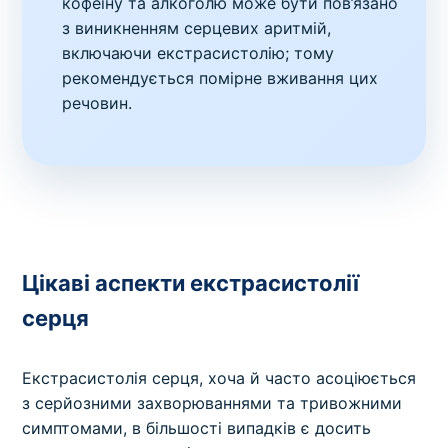
кофеїну та алкоголю може бути пов’язано
з виникненням серцевих аритмій,
включаючи екстрасистолію; тому
рекомендується помірне вживання цих
речовин.
Цікаві аспекти екстрасистолії
серця
Екстрасистолія серця, хоча й часто асоціюється
з серйозними захворюваннями та тривожними
симптомами, в більшості випадків є досить