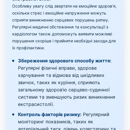
Особливу увагу слід звертати на емоційне здоров’я,
оскільки стрес і емоційне напруження можуть
сприяти виникненню серцевих порушень ритму.
Регулярні медичні обстеження та консультації з
кардіологом також допоможуть виявити можливі
порушення скоріше і прийняти необхідні заходи для
їх профілактики.
Збереження здорового способу життя:
Регулярні фізичні вправи, здорове
харчування та відмова від шкідливих
звичок, таких як куріння, сприяють
загальному здоров’ю серцево-судинної
системи та зменшують ризик виникнення
екстрасистолії.
Контроль факторів ризику:
Регулярний
моніторинг показників, таких як
артеріальний тиск, рівень холестерину та