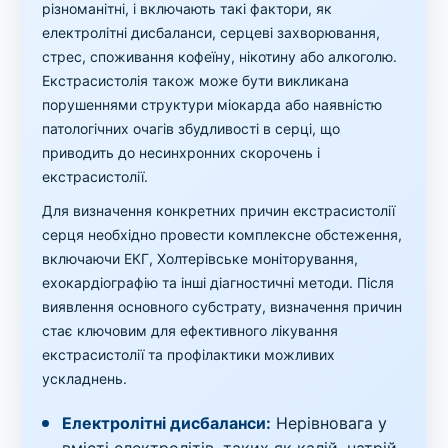
різноманітні, і включають такі фактори, як
електролітні дисбаланси, серцеві захворювання,
стрес, споживання кофеїну, нікотину або алкоголю.
Екстрасистолія також може бути викликана
порушеннями структури міокарда або наявністю
патологічних очагів збудливості в серці, що
приводить до несинхронних скорочень і
екстрасистолії.
Для визначення конкретних причин екстрасистолії
серця необхідно провести комплексне обстеження,
включаючи ЕКГ, Холтерівське моніторування,
ехокардіографію та інші діагностичні методи. Після
виявлення основного субстрату, визначення причин
стає ключовим для ефективного лікування
екстрасистолії та профілактики можливих
ускладнень.
Електролітні дисбаланси:
Нерівновага у