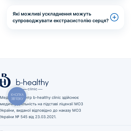
Які можливі ускладнення можуть
супроводжувати екстрасистолію серця?
Медичний центр b-healthy clinic здійснює
КНОПКА
ЗВ'ЯЗКУ
медичну діяльність на підставі ліцензії МОЗ
України, виданої відповідно до наказу МОЗ
України № 545 від 23.03.2021.