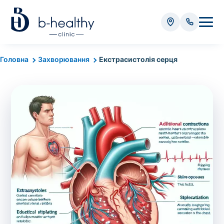
Аналізи
Головна
Захворювання
Екстрасистолія серця
* Додатково оплачується (залежно від виду аналізу):
Вартість забору крові - 50 грн
Вартість забору біоматеріалу (крім крові) - від
35 грн
Всього:
0
грн
Попередній запис на дослідження не
потрібний. Виняток становлять мазки та