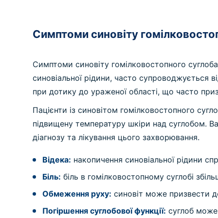
Симптоми синовіту гомілковосто
Симптоми синовіту гомілковостопного суглоба 
синовіальної рідини, часто супроводжується в
при дотику до ураженої області, що часто пр
Пацієнти із синовітом гомілковостопного сугло
підвищену температуру шкіри над суглобом. В
діагнозу та лікування цього захворювання.
Відека:
накопичення синовіальної рідини сп
Біль:
біль в гомілковостопному суглобі збіль
Обмеження руху:
синовіт може призвести до
Погіршення суглобової функції:
суглоб може 