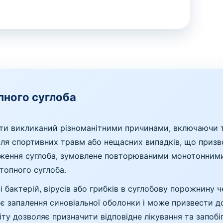
пного суглоба
ти викликаний різноманітними причинами, включаючи т
ля спортивних травм або нещасних випадків, що призв
таження суглоба, зумовлене повторюваними монотонним
топного суглоба.
 бактерій, вірусів або грибків в суглобову порожнину че
иняє запалення синовіальної оболонки і може призвести
іту дозволяє призначити відповідне лікування та запо