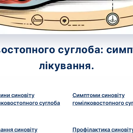
востопного суглоба: симп
лікування.
ини синовіту
Симптоми синовіту
лковостопного суглоба
гомілковостопного су
вання синовіту
Профілактика синовіт