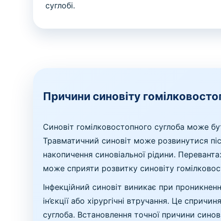
суглобі.
Причини синовіту гомілковосто
Синовіт гомілковостопного суглоба може бу
Травматичний синовіт може розвинутися піс
накопичення синовіальної рідини. Переван
може сприяти розвитку синовіту гомілковос
Інфекційний синовіт виникає при проникненні
ін’єкції або хірургічні втручання. Це сприч
суглоба. Встановлення точної причини синов