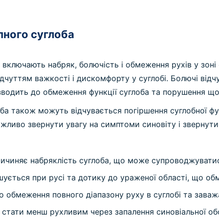
пного суглоба
включають набряк, болючість і обмеження рухів у зоні
ідчуттям важкості і дискомфорту у суглобі. Болючі від
изводить до обмеження функції суглоба та порушення щ
ба також можуть відчувається погіршення суглобної фун
ажливо звернути увагу на симптоми синовіту і зверну
ричиняє набряклість суглоба, що може супроводжувати
шується при русі та дотику до ураженої області, що об
 обмеження повного діапазону руху в суглобі та зава
стати менш рухливим через запалення синовіальної об