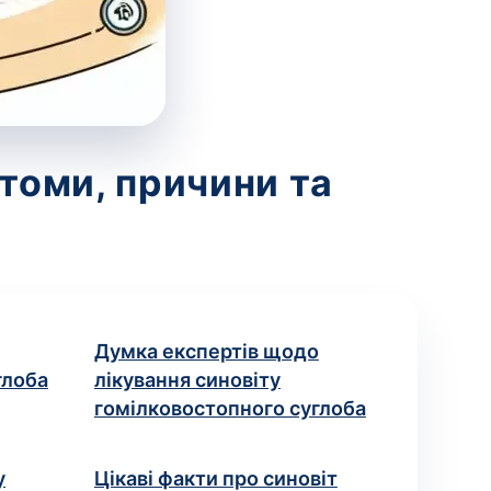
томи, причини та
Думка експертів щодо
глоба
лікування синовіту
гомілковостопного суглоба
у
Цікаві факти про синовіт