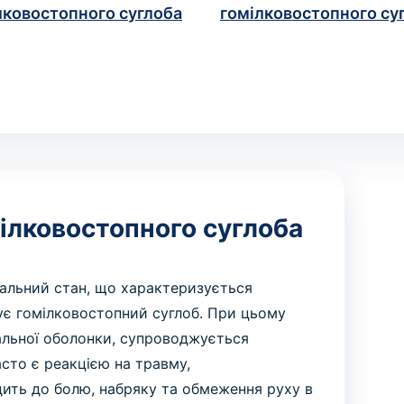
лковостопного суглоба
гомілковостопного су
ілковостопного суглоба
пальний стан, що характеризується
ує гомілковостопний суглоб. При цьому
альної оболонки, супроводжується
асто є реакцією на травму,
дить до болю, набряку та обмеження руху в