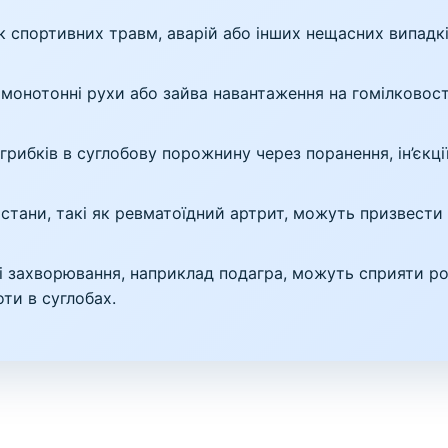
 спортивних травм, аварій або інших нещасних випадкі
монотонні рухи або зайва навантаження на гомілковос
 грибків в суглобову порожнину через поранення, ін’єкц
і стани, такі як ревматоїдний артрит, можуть призвести
і захворювання, наприклад подагра, можуть сприяти ро
ти в суглобах.