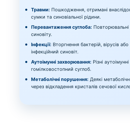
Травми:
Пошкодження, отримані внаслідок
сумки та синовіальної рідини.
Перевантаження суглоба:
Повторювальні 
синовіту.
Інфекції:
Вторгнення бактерій, вірусів або
інфекційний синовіт.
Аутоімунні захворювання:
Різні аутоімунн
гомілковостопний суглоб.
Метаболічні порушення:
Деякі метаболічн
через відкладення кристалів сечової кисло