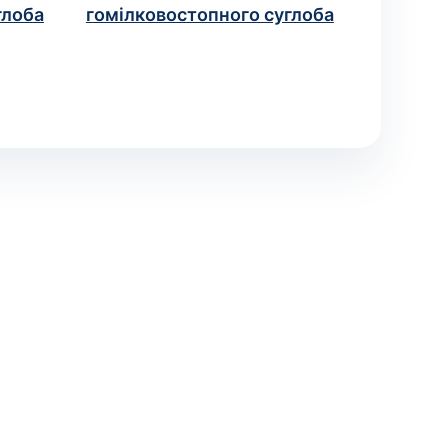
глоба
гомілковостопного суглоба