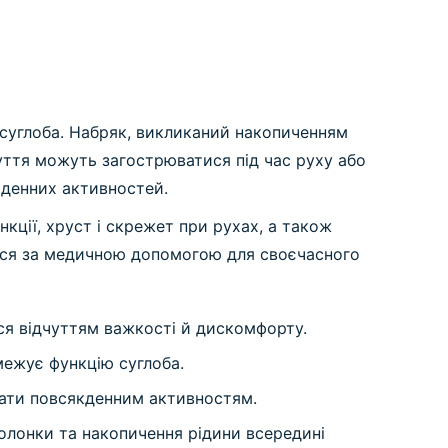
 суглоба. Набряк, викликаний накопиченням
чуття можуть загострюватися під час руху або
оденних активностей.
кції, хруст і скрежет при рухах, а також
тися за медичною допомогою для своєчасного
ся відчуттям важкості й дискомфорту.
межує функцію суглоба.
жати повсякденним активностям.
олонки та накопичення рідини всередині