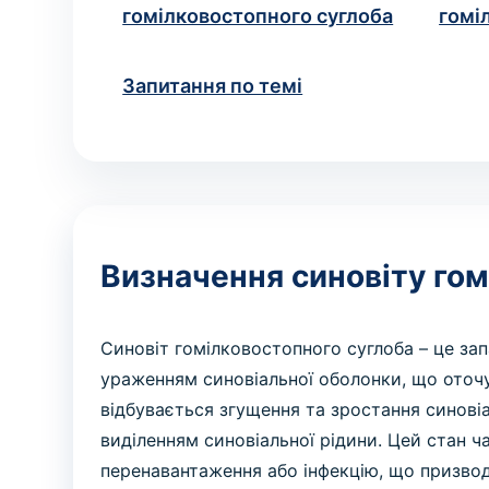
гомілковостопного суглоба
гомі
Запитання по темі
Визначення синовіту гом
Cиновіт гомілковостопного суглоба – це за
ураженням синовіальної оболонки, що оточ
відбувається згущення та зростання синові
виділенням синовіальної рідини. Цей стан ч
перенавантаження або інфекцію, що призво