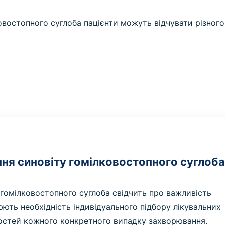
овостопного суглоба пацієнти можуть відчувати різного
ня синовіту гомілковостопного суглоб
 гомілковостопного суглоба свідчить про важливість
ють необхідність індивідуального підбору лікувальних
востей кожного конкретного випадку захворювання.