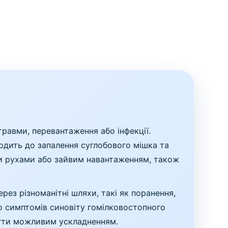
равми, перевантаження або інфекції.
одить до запалення суглобового мішка та
и рухами або зайвим навантаженням, також
рез різноманітні шляхи, такі як поранення,
 до симптомів синовіту гомілковостопного
бігти можливим ускладненням.