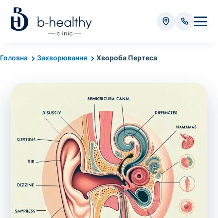
Аналізи
Головна
Захворювання
Хвороба Пертеса
* Додатково оплачується (залежно від виду аналізу):
Вартість забору крові - 50 грн
Вартість забору біоматеріалу (крім крові) - від
35 грн
Всього:
0
грн
Попередній запис на дослідження не
потрібний. Виняток становлять мазки та