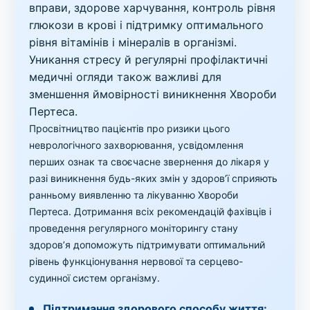
вправи, здорове харчування, контроль рівня
глюкози в крові і підтримку оптимального
рівня вітамінів і мінералів в організмі.
Уникання стресу й регулярні профілактичні
медичні огляди також важливі для
зменшення ймовірності виникнення Хвороби
Пертеса.
Просвітництво пацієнтів про ризики цього
неврологічного захворювання, усвідомлення
перших ознак та своєчасне звернення до лікаря у
разі виникнення будь-яких змін у здоров’ї сприяють
ранньому виявленню та лікуванню Хвороби
Пертеса. Дотримання всіх рекомендацій фахівців і
проведення регулярного моніторингу стану
здоров’я допоможуть підтримувати оптимальний
рівень функціонування нервової та серцево-
судинної систем організму.
Підтримання здорового способу життя: