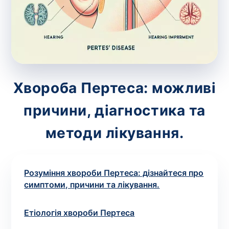
зіскрібки. Взяття біоматеріалу для них
виконує лікар – необхідий
запис до фахівця
.
Аналіз вдома
Зберегти
Хвороба Пертеса: можливі
причини, діагностика та
Ваше ім'я
*
методи лікування.
Розуміння хвороби Пертеса: дізнайтеся про
Номер телефону
*
симптоми, причини та лікування.
Етіологія хвороби Пертеса