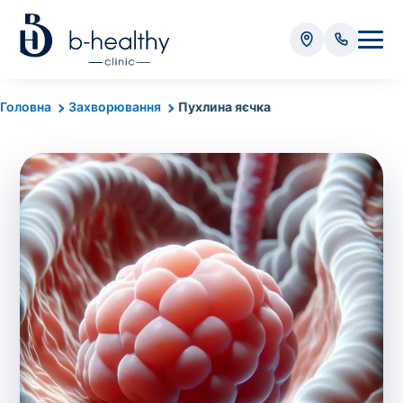
Аналізи
Головна
Захворювання
Пухлина яєчка
* Додатково оплачується (залежно від виду аналізу):
Вартість забору крові - 50 грн
Вартість забору біоматеріалу (крім крові) - від
35 грн
Всього:
0
грн
Попередній запис на дослідження не
потрібний. Виняток становлять мазки та