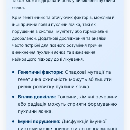
також може відігравати роль у виникненні пухлини
яєчка.
Крім генетичних та оточуючих факторів, можливі й
інші причини появи пухлини яєчка, такі як
порушення в системі імунітету або гормональні
дисбаланси. Додаткові дослідження та аналізи
часто потрібні для повного розуміння причин
виникнення пухлини яєчка та визначення
найкращого підходу до її лікування.
Генетичні фактори:
Спадкові мутації та
генетична схильність можуть збільшити
ризик розвитку пухлини яєчка.
Вплив довкілля:
Токсини, хімічні речовини
або радіація можуть сприяти формуванню
пухлини яєчка.
Імунні порушення:
Дисфункція імунної
системи може призвести до неправильної