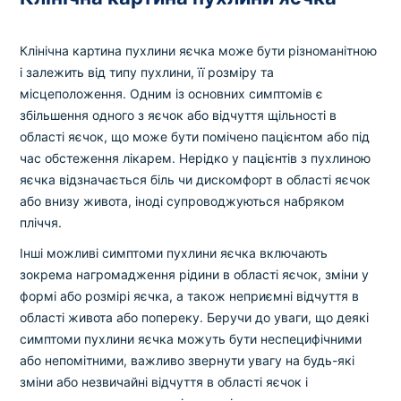
Клінічна картина пухлини яєчка може бути різноманітною
і залежить від типу пухлини, її розміру та
місцеположення. Одним із основних симптомів є
збільшення одного з яєчок або відчуття щільності в
області яєчок, що може бути помічено пацієнтом або під
час обстеження лікарем. Нерідко у пацієнтів з пухлиною
яєчка відзначається біль чи дискомфорт в області яєчок
або внизу живота, іноді супроводжуються набряком
пліччя.
Інші можливі симптоми пухлини яєчка включають
зокрема нагромадження рідини в області яєчок, зміни у
формі або розмірі яєчка, а також неприємні відчуття в
області живота або попереку. Беручи до уваги, що деякі
симптоми пухлини яєчка можуть бути неспецифічними
або непомітними, важливо звернути увагу на будь-які
зміни або незвичайні відчуття в області яєчок і