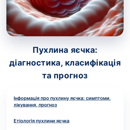
зіскрібки. Взяття біоматеріалу для них
виконує лікар – необхідий
запис до фахівця
.
Аналіз вдома
Зберегти
Пухлина яєчка:
діагностика, класифікація
Ваше ім'я
*
та прогноз
Інформація про пухлину яєчка: симптоми,
Номер телефону
*
лікування, прогноз
Етіологія пухлини яєчка