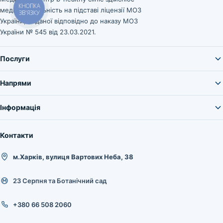
медичну діяльність на підставі ліцензії МОЗ
КНОПКА
ЗВ'ЯЗКУ
України, виданої відповідно до наказу МОЗ
України № 545 від 23.03.2021.
Послуги
Напрями
Інформація
Контакти
м.Харків, вулиця Вартових Неба, 38
23 Серпня та Ботанічний сад
+380 66 508 2060