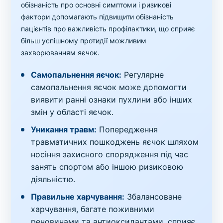
обізнаність про основні симптоми і ризикові
фактори допомагають підвищити обізнаність
пацієнтів про важливість профілактики, що сприяє
більш успішному протидії можливим
захворюванням яєчок.
Самопальнення яєчок:
Регулярне
самопальнення яєчок може допомогти
виявити ранні ознаки пухлини або інших
змін у області яєчок.
Уникання травм:
Попередження
травматичних пошкоджень яєчок шляхом
носіння захисного спорядження під час
занять спортом або іншою ризиковою
діяльністю.
Правильне харчування:
Збалансоване
харчування, багате поживними
речовинами та антиоксидантами, сприяє