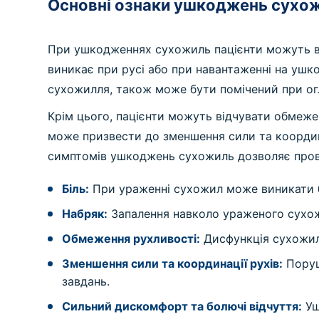
Основні ознаки ушкоджень сухож
При ушкодженнях сухожиль пацієнти можуть від
виникає при русі або при навантаженні на уш
сухожилля, також може бути помічений при огл
Крім цього, пацієнти можуть відчувати обмеж
може призвести до зменшення сили та координ
симптомів ушкоджень сухожиль дозволяє прове
Біль:
При ураженні сухожил може виникати бі
Набряк:
Запалення навколо ураженого сухож
Обмеження рухливості:
Дисфункція сухожил
Зменшення сили та координації рухів:
Поруш
завдань.
Сильний дискомфорт та болючі відчуття:
Уш