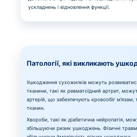
ускладнень і відновлення функції.
Патології, які викликають ушк
Ушкодження сухожилків можуть розвиватися в
тканини, такі як ревматоїдний артрит, можу
артерій, що забезпечують кровообіг м’яза
тканин.
Хвороби, такі як діабетична нейропатія, можу
збільшуючи ризик ушкоджень. Фізичні травм
збільшуючи ймовірність різних ушкоджень.