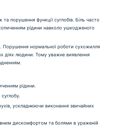
та порушення функції суглобів. Біль часто
накопиченням рідини навколо ушкодженого
ля. Порушення нормальної роботи сухожилля
их діях людини. Тому уважне виявлення
адненням.
иченням рідини.
суглобу.
ухів, ускладнюючи виконання звичайних
вним дискомфортом та болями в ураженій