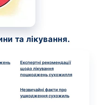
ни та лікування.
джень
Експертні рекомендації
щодо лікування
пошкоджень сухожилля
Незвичайні факти про
ушкодження сухожиль