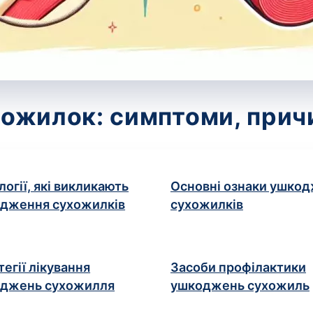
жилок: симптоми, причи
логії, які викликають
Основні ознаки ушко
дження сухожилків
сухожилків
тегії лікування
Засоби профілактики
джень сухожилля
ушкоджень сухожиль