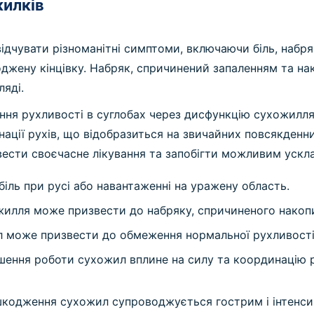
илків
чувати різноманітні симптоми, включаючи біль, набряк 
коджену кінцівку. Набряк, спричинений запаленням та 
яді.
ення рухливості в суглобах через дисфункцію сухожил
ації рухів, що відобразиться на звичайних повсякденн
сти своєчасне лікування та запобігти можливим ускл
ль при русі або навантаженні на уражену область.
илля може призвести до набряку, спричиненого накоп
 може призвести до обмеження нормальної рухливості 
ення роботи сухожил вплине на силу та координацію р
кодження сухожил супроводжується гострим і інтенси