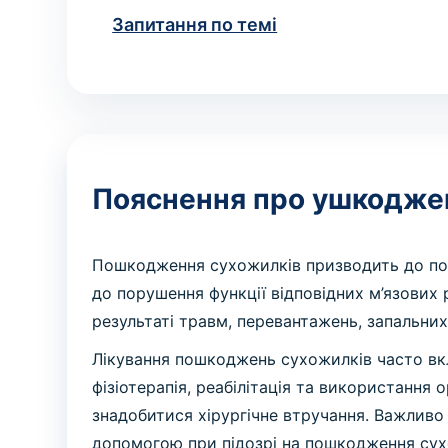
Запитання по темі
Пояснення про ушкодже
Пошкодження сухожилків призводить до пор
до порушення функції відповідних м’язових
результаті травм, перевантажень, запальних
Лікування пошкоджень сухожилків часто вкл
фізіотерапія, реабілітація та використання 
знадобитися хірургічне втручання. Важлив
допомогою при підозрі на пошкодження су