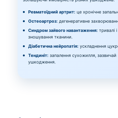
Ревматоїдний артрит:
це хронічне запаль
Остеоартроз:
дегенеративне захворюванн
Синдром зайвого навантаження:
тривалі 
зношування тканини.
Діабетична нейропатія:
ускладнення цукро
Тендиніт:
запалення сухожилля, зазвичай
ушкодження.