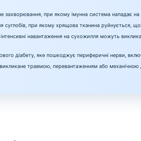
не захворювання, при якому імунна система нападає на
я суглобів, при якому хрящова тканина руйнується, щ
і інтенсивні навантаження на сухожилля можуть виклик
вого діабету, яке пошкоджує периферичні нерви, включ
 викликане травмою, перевантаженням або механічною 