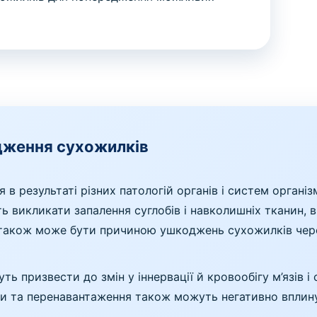
одження сухожилків
 результаті різних патологій органів і систем органі
ть викликати запалення суглобів і навколишніх тканин
м, також може бути причиною ушкоджень сухожилків че
ть призвести до змін у іннервації й кровообігу м’язів і
и та перенавантаження також можуть негативно вплину