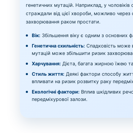
генетичних мутацій. Наприклад, у чоловіків 
страждали від цієї хвороби, можливо через 
захворювання раком простати.
Вік:
Збільшення віку є одним з основних ф
Генетична схильність:
Спадковість може в
мутацій може збільшити ризик захворюва
Харчування:
Дієта, багата жирною їжею та
Стиль життя:
Деякі фактори способу життя
впливати на ризик розвитку раку передміх
Екологічні фактори:
Вплив шкідливих речо
передміхурової залози.