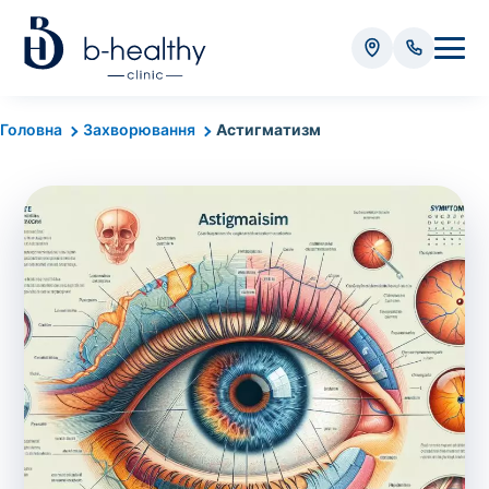
Аналізи
Головна
Захворювання
Астигматизм
* Додатково оплачується (залежно від виду аналізу):
Вартість забору крові - 50 грн
Вартість забору біоматеріалу (крім крові) - від
35 грн
Всього:
0
грн
Попередній запис на дослідження не
потрібний. Виняток становлять мазки та