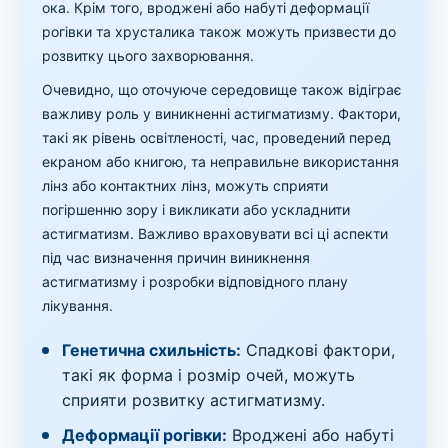
ока. Крім того, вроджені або набуті деформації
рогівки та хрусталика також можуть призвести до
розвитку цього захворювання.
Очевидно, що оточуюче середовище також відіграє
важливу роль у виникненні астигматизму. Фактори,
такі як рівень освітленості, час, проведений перед
екраном або книгою, та неправильне використання
лінз або контактних лінз, можуть сприяти
погіршенню зору і викликати або ускладнити
астигматизм. Важливо враховувати всі ці аспекти
під час визначення причин виникнення
астигматизму і розробки відповідного плану
лікування.
Генетична схильність:
Спадкові фактори,
такі як форма і розмір очей, можуть
сприяти розвитку астигматизму.
Деформації рогівки:
Вроджені або набуті