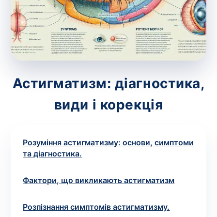
зіскрібки. Взяття біоматеріалу для них
виконує лікар – необхідий
запис до фахівця
.
Аналіз вдома
Зберегти
Астигматизм: діагностика,
види і корекція
Ваше ім'я
*
Розуміння астигматизму: основи, симптоми
та діагностика.
Номер телефону
*
Фактори, що викликають астигматизм
Розпізнання симптомів астигматизму.