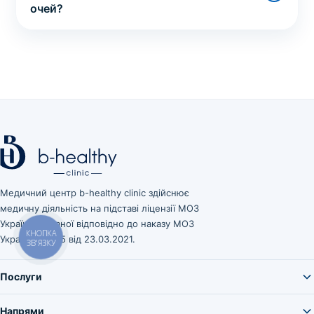
очей?
Медичний центр b-healthy clinic здійснює
медичну діяльність на підставі ліцензії МОЗ
України, виданої відповідно до наказу МОЗ
України № 545 від 23.03.2021.
КНОПКА
ЗВ'ЯЗКУ
Послуги
Напрями