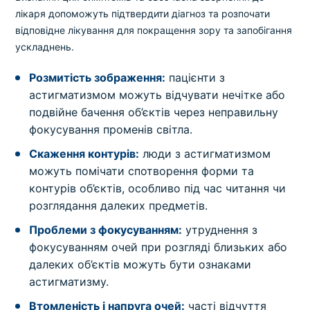
лікаря допоможуть підтвердити діагноз та розпочати
відповідне лікування для покращення зору та запобігання
ускладнень.
Розмитість зображення:
пацієнти з
астигматизмом можуть відчувати нечітке або
подвійне бачення об’єктів через неправильну
фокусування променів світла.
Скаження контурів:
люди з астигматизмом
можуть помічати спотворення форми та
контурів об’єктів, особливо під час читання чи
розглядання далеких предметів.
Проблеми з фокусуванням:
утруднення з
фокусуванням очей при розгляді близьких або
далеких об’єктів можуть бути ознаками
астигматизму.
Втомленість і напруга очей:
часті відчуття