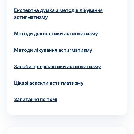
Вибрати клініку
Експертна думка з методів лікування
астигматизму
Методи діагностики астигматизму
Оформити замовлення
Якщо ви не знаєте, які аналізи вам необхідні,
Методи лікування астигматизму
запишіться до лікаря
на консультацію .
Засоби профілактики астигматизму
* Адміністрація клініки вживає всіх заходів для
своєчасного оновлення розміщеного на сайті прайс-
Цікаві аспекти астигматизму
листа. Проте, щоб уникнути можливих непорозумінь,
рекомендуємо уточнювати вартість та терміни
Запитання по темі
виконання досліджень за телефонами, вказаними на
сайті.