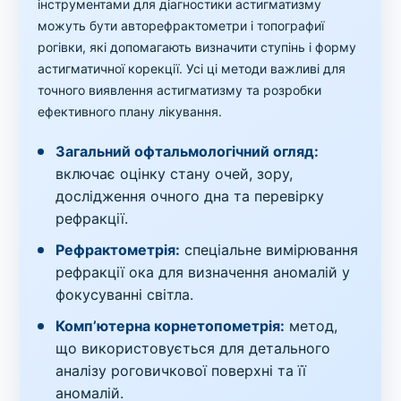
інструментами для діагностики астигматизму
можуть бути авторефрактометри і топографиї
рогівки, які допомагають визначити ступінь і форму
астигматичної корекції. Усі ці методи важливі для
точного виявлення астигматизму та розробки
ефективного плану лікування.
Загальний офтальмологічний огляд:
включає оцінку стану очей, зору,
дослідження очного дна та перевірку
рефракції.
Рефрактометрія:
спеціальне вимірювання
рефракції ока для визначення аномалій у
фокусуванні світла.
Комп’ютерна корнетопометрія:
метод,
що використовується для детального
аналізу роговичкової поверхні та її
аномалій.