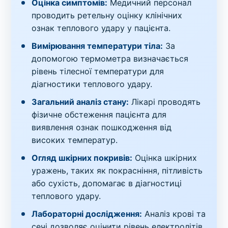
Оцінка симптомів:
Медичний персонал
проводить ретельну оцінку клінічних
ознак теплового удару у пацієнта.
Вимірювання температури тіла:
За
допомогою термометра визначається
рівень тілесної температури для
діагностики теплового удару.
Загальний аналіз стану:
Лікарі проводять
фізичне обстеження пацієнта для
виявлення ознак пошкодження від
високих температур.
Огляд шкірних покривів:
Оцінка шкірних
уражень, таких як покрасніння, пітливість
або сухість, допомагає в діагностиці
теплового удару.
Лабораторні дослідження:
Аналіз крові та
сечі дозволяє оцінити рівень електролітів