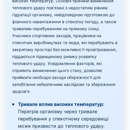
високих температур. Основні причини виникнення
теплового удару пов’язані з недостатнім рівнем
гідратації організму, невідповідною підготовкою до
фізичного навантаження в спекотну погоду, а також
тривалим перебуванням на прямому сонці.
Учасники спортивних заходів, працівники на
спекотних виробництвах та люди, які перебувають в
закритому просторі без можливості провітрювання,
піддаються підвищеному ризику розвитку
теплового удару. Усвідомлення факторів, які
сприяють виникненню цього стану, дозволяє
приймати необхідні заходи обережності для
запобігання небезпечним наслідкам та збереження
здоров’я.
Тривале вплив високих температур:
Перегрів організму через тривале
перебування у спекотному середовищі
може призвести до теплового удару.