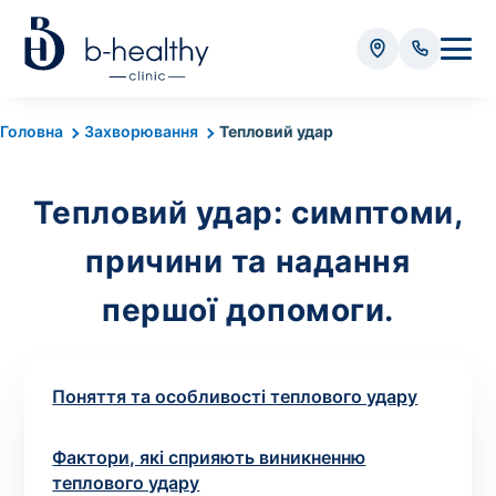
Аналізи
Головна
Захворювання
Тепловий удар
* Додатково оплачується (залежно від виду аналізу):
Тепловий удар: симптоми,
Вартість забору крові - 50 грн
Вартість забору біоматеріалу (крім крові) - від
причини та надання
35 грн
першої допомоги.
Всього:
0
грн
Поняття та особливості теплового удару
Фактори, які сприяють виникненню
Попередній запис на дослідження не
теплового удару
потрібний. Виняток становлять мазки та