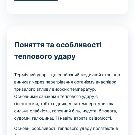
Вибрати клініку
Оформити замовлення
Поняття та особливості
Якщо ви не знаєте, які аналізи вам необхідні,
теплового удару
запишіться до лікаря
на консультацію .
* Адміністрація клініки вживає всіх заходів для
Термічний удар – це серйозний медичний стан, що
своєчасного оновлення розміщеного на сайті прайс-
виникає через перегрівання організму внаслідок
листа. Проте, щоб уникнути можливих непорозумінь,
тривалого впливу високих температур.
рекомендуємо уточнювати вартість та терміни
Основними ознаками теплового удару є
виконання досліджень за телефонами, вказаними на
гіпертермія, тобто підвищення температури тіла,
сайті.
сильна слабкість, головний біль, нудота, блювота,
судоми, галюцинації і навіть втрата свідомості.
Основні особливості теплового удару полягають в