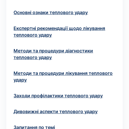
зіскрібки. Взяття біоматеріалу для них
виконує лікар – необхідий
запис до фахівця
.
Основні ознаки теплового удару
Аналіз вдома
Експертні рекомендації щодо лікування
теплового удару
Зберегти
Методи та процедури діагностики
теплового удару
Ваше ім'я
*
Методи та процедури лікування теплового
удару
Заходи профілактики теплового удару
Номер телефону
*
Дивовижні аспекти теплового удару
Запитання по темі