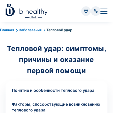
Анализы
Главная
Заболевания
Тепловой удар
* Оплачивается дополнительно (в зависимости от вида
анализа):
Тепловой удар: симптомы,
Стоимость забора крови - 50 грн
причины и оказание
Стоимость забора биоматериала (кроме
крови) – от 35 грн
первой помощи
Итого:
0
грн
Понятие и особенности теплового удара
Факторы, способствующие возникновению
теплового удара
Попередній запис на дослідження не