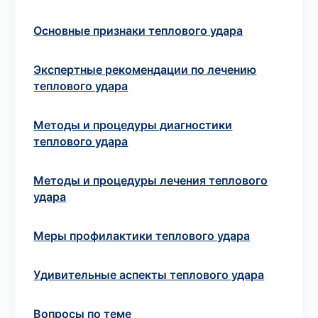
потрібний. Виняток становлять мазки та
зіскрібки. Взяття біоматеріалу для них
Основные признаки теплового удара
виконує лікар – необхідий
запись к
специалисту
.
Экспертные рекомендации по лечению
теплового удара
Анализ на дому
Методы и процедуры диагностики
Сохранить
теплового удара
Методы и процедуры лечения теплового
удара
Ваше имя
*
Меры профилактики теплового удара
Удивительные аспекты теплового удара
Номер телефона
*
Вопросы по теме