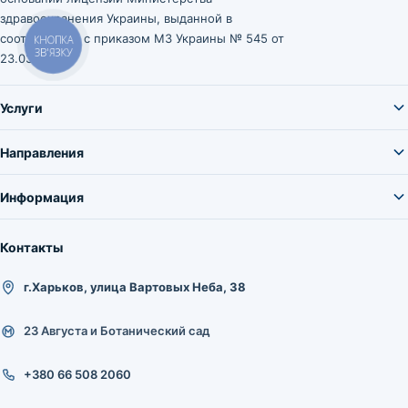
здравоохранения Украины, выданной в
соответствии с приказом МЗ Украины № 545 от
КНОПКА
ЗВ'ЯЗКУ
23.03.2021.
Услуги
Направления
Информация
Контакты
г.Харьков, улица Вартовых Неба, 38
23 Августа и Ботанический сад
+380 66 508 2060