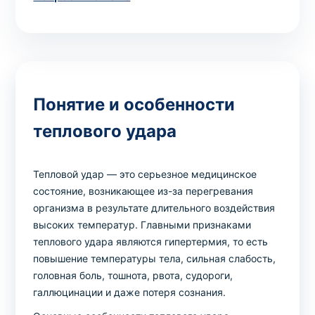
Выбрать клинику
Понятие и особенности
Оформить заказ
теплового удара
Если вы не знаете, какие анализы вам
необходимы,
запишитесь к врачу
на
Тепловой удар — это серьезное медицинское
консультацию .
состояние, возникающее из-за перегревания
организма в результате длительного воздействия
* Администрация клиники принимает все меры для
высоких температур. Главными признаками
своевременного обновления размещённого на сайте
теплового удара являются гипертермия, то есть
прайс-листа. Однако, чтобы избежать возможных
повышение температуры тела, сильная слабость,
недоразумений, рекомендуем уточнять стоимость и
головная боль, тошнота, рвота, судороги,
сроки выполнения исследований по телефонам,
галлюцинации и даже потеря сознания.
указанным на сайте.