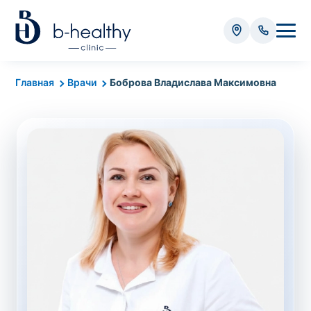
Анализы
Главная
Врачи
Боброва Владислава Максимовна
* Оплачивается дополнительно (в зависимости от вида
анализа):
Стоимость забора крови - 50 грн
Стоимость забора биоматериала (кроме
крови) – от 35 грн
Итого:
0
грн
Попередній запис на дослідження не