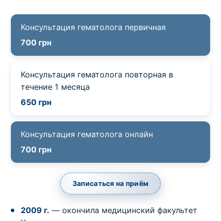
Выбрать клинику
Консультация гематолога первичная
700 грн
Консультация гематолога повторная в
Оформить заказ
течение 1 месяца
650 грн
Если вы не знаете, какие анализы вам
необходимы,
запишитесь к врачу
на
консультацию .
Консультация гематолога онлайн
700 грн
* Администрация клиники принимает все меры для
своевременного обновления размещённого на сайте
прайс-листа. Однако, чтобы избежать возможных
Записаться на приём
недоразумений, рекомендуем уточнять стоимость и
сроки выполнения исследований по телефонам,
2009 г.
— окончила медицинский факультет
указанным на сайте.