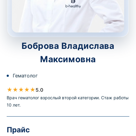
потрібний. Виняток становлять мазки та
зіскрібки. Взяття біоматеріалу для них
виконує лікар – необхідий
запись к
специалисту
.
Боброва Владислава
Анализ на дому
Максимовна
Сохранить
Гематолог
Ваше имя
*
★
★
★
★
★
5.0
Врач гематолог взрослый второй категории. Стаж работы
10 лет.
Номер телефона
*
Прайс