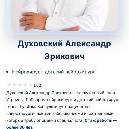
потрібний. Виняток становлять мазки та
зіскрібки. Взяття біоматеріалу для них
виконує лікар – необхідий
запись к
специалисту
.
Духовский Александр
Анализ на дому
Эрикович
Сохранить
Нейрохирург, детский нейрохирург
Ваше имя
*
★
★
★
★
★
0.0
Духовский Александр Эрикович — заслуженный врач
Украины, PhD, врач-нейрохирург и детский нейрохирург
b-healthy clinic. Консультирует пациентов с
Номер телефона
нейрохирургическими заболеваниями и состояниями,
*
которые требуют оценки специалиста.
Стаж работы —
более 30 лет.