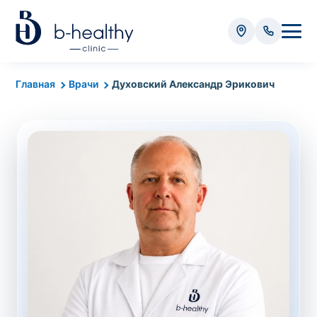
Анализы
Главная
Врачи
Духовский Александр Эрикович
* Оплачивается дополнительно (в зависимости от вида
анализа):
Стоимость забора крови - 50 грн
Стоимость забора биоматериала (кроме
крови) – от 35 грн
Итого:
0
грн
Попередній запис на дослідження не