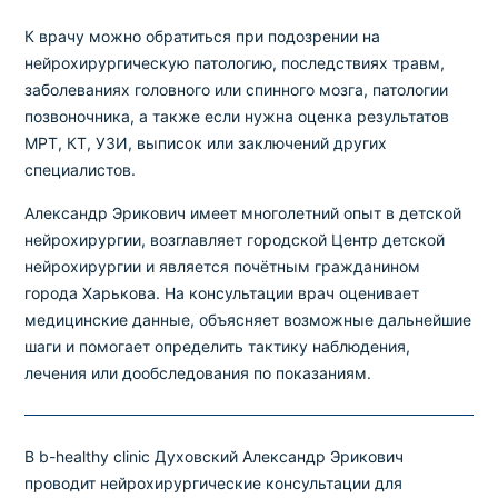
К врачу можно обратиться при подозрении на
Выбрать клинику
нейрохирургическую патологию, последствиях травм,
заболеваниях головного или спинного мозга, патологии
позвоночника, а также если нужна оценка результатов
МРТ, КТ, УЗИ, выписок или заключений других
специалистов.
Оформить заказ
Александр Эрикович имеет многолетний опыт в детской
Если вы не знаете, какие анализы вам
нейрохирургии, возглавляет городской Центр детской
необходимы,
запишитесь к врачу
на
нейрохирургии и является почётным гражданином
консультацию .
города Харькова. На консультации врач оценивает
медицинские данные, объясняет возможные дальнейшие
шаги и помогает определить тактику наблюдения,
* Администрация клиники принимает все меры для
лечения или дообследования по показаниям.
своевременного обновления размещённого на сайте
прайс-листа. Однако, чтобы избежать возможных
недоразумений, рекомендуем уточнять стоимость и
сроки выполнения исследований по телефонам,
В b-healthy clinic Духовский Александр Эрикович
указанным на сайте.
проводит нейрохирургические консультации для