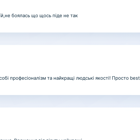
 їй,не боялась що щось піде не так
обі професіоналізм та найкращі людські якості! Просто best o