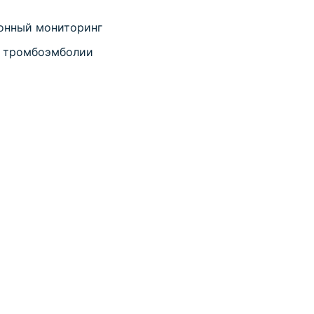
онный мониторинг
и тромбоэмболии