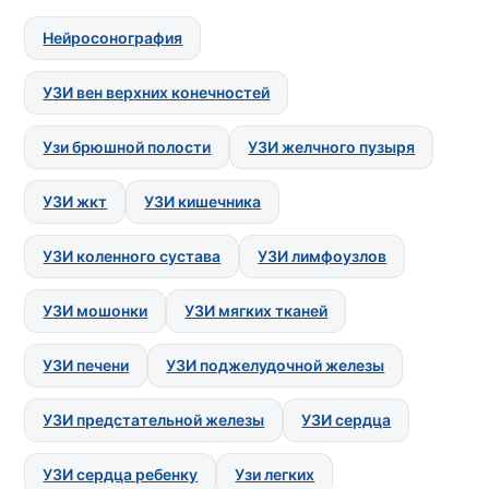
Нейросонография
УЗИ вен верхних конечностей
Узи брюшной полости
УЗИ желчного пузыря
УЗИ жкт
УЗИ кишечника
УЗИ коленного сустава
УЗИ лимфоузлов
УЗИ мошонки
УЗИ мягких тканей
УЗИ печени
УЗИ поджелудочной железы
УЗИ предстательной железы
УЗИ сердца
УЗИ сердца ребенку
Узи легких