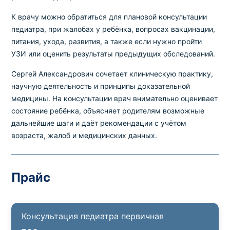
К врачу можно обратиться для плановой консультации
Выбрать клинику
педиатра, при жалобах у ребёнка, вопросах вакцинации,
питания, ухода, развития, а также если нужно пройти
УЗИ или оценить результаты предыдущих обследований.
Сергей Александрович сочетает клиническую практику,
Оформить заказ
научную деятельность и принципы доказательной
медицины. На консультации врач внимательно оценивает
Если вы не знаете, какие анализы вам
состояние ребёнка, объясняет родителям возможные
необходимы,
запишитесь к врачу
на
дальнейшие шаги и даёт рекомендации с учётом
консультацию .
возраста, жалоб и медицинских данных.
* Администрация клиники принимает все меры для
Прайс
своевременного обновления размещённого на сайте
прайс-листа. Однако, чтобы избежать возможных
недоразумений, рекомендуем уточнять стоимость и
сроки выполнения исследований по телефонам,
Консультация педиатра первичная
указанным на сайте.