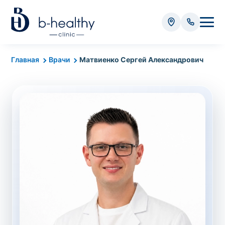
Анализы
Главная
Врачи
Матвиенко Сергей Александрович
* Оплачивается дополнительно (в зависимости от вида
анализа):
Стоимость забора крови - 50 грн
Стоимость забора биоматериала (кроме
крови) – от 35 грн
Итого:
0
грн
Попередній запис на дослідження не