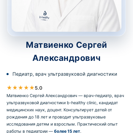
потрібний. Виняток становлять мазки та
зіскрібки. Взяття біоматеріалу для них
виконує лікар – необхідий
запись к
специалисту
.
Матвиенко Сергей
Анализ на дому
Александрович
Сохранить
Педиатр, врач ультразвуковой диагностики
Ваше имя
*
★
★
★
★
★
5.0
Матвиенко Сергей Александрович — врач-педиатр, врач
ультразвуковой диагностики b-healthy clinic, кандидат
медицинских наук, доцент. Консультирует детей от
Номер телефона
рождения до 18 лет и проводит ультразвуковые
*
исследования детям и взрослым. Практический опыт
работы в педиатрии —
более 15 лет
.