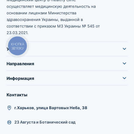
осуществляет медицинскую деятельность на
основании лицензии Министерства
здравоохранения Украины, выданной в
соответствии с приказом МЗ Украины № 545 от
23.03.2021.
КНОПКА
ЗВ'ЯЗКУ
Услуги
Направления
Информация
Контакты
г.Харьков, улица Вартовых Неба, 38
23 Августа и Ботанический сад