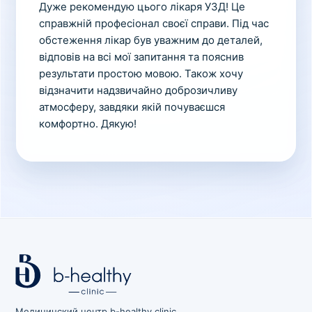
Дуже рекомендую цього лікаря УЗД! Це
справжній професіонал своєї справи. Під час
обстеження лікар був уважним до деталей,
відповів на всі мої запитання та пояснив
результати простою мовою. Також хочу
відзначити надзвичайно доброзичливу
атмосферу, завдяки якій почуваєшся
комфортно. Дякую!
Медицинский центр b-healthy clinic