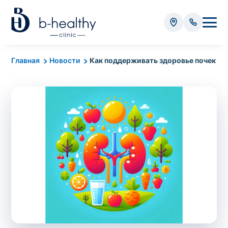
Анализы
Главная
Новости
Как поддерживать здоровье почек
* Оплачивается дополнительно (в зависимости от вида
анализа):
Стоимость забора крови - 50 грн
Стоимость забора биоматериала (кроме
крови) – от 35 грн
Итого:
0
грн
Попередній запис на дослідження не