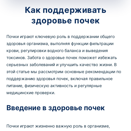
потрібний. Виняток становлять мазки та
Как поддерживать
зіскрібки. Взяття біоматеріалу для них
здоровье почек
виконує лікар – необхідий
запись к
специалисту
.
Почки играют ключевую роль в поддержании общего
Анализ на дому
здоровья организма, выполняя функции фильтрации
крови, регулировки водного баланса и выведения
Сохранить
токсинов. Забота о здоровье почек поможет избежать
серьезных заболеваний и улучшить качество жизни. В
этой статье мы рассмотрим основные рекомендации по
поддержанию здоровья почек, включая правильное
Ваше имя
питание, физическую активность и регулярные
*
медицинские проверки.
Введение в здоровье почек
Номер телефона
*
Почки играют жизненно важную роль в организме,