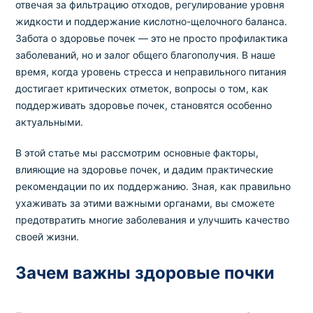
отвечая за фильтрацию отходов, регулирование уровня
жидкости и поддержание кислотно-щелочного баланса.
Выбрать клинику
Забота о здоровье почек — это не просто профилактика
заболеваний, но и залог общего благополучия. В наше
время, когда уровень стресса и неправильного питания
достигает критических отметок, вопросы о том, как
поддерживать здоровье почек, становятся особенно
Оформить заказ
актуальными.
Если вы не знаете, какие анализы вам
В этой статье мы рассмотрим основные факторы,
необходимы,
запишитесь к врачу
на
влияющие на здоровье почек, и дадим практические
консультацию .
рекомендации по их поддержанию. Зная, как правильно
ухаживать за этими важными органами, вы сможете
предотвратить многие заболевания и улучшить качество
* Администрация клиники принимает все меры для
своей жизни.
своевременного обновления размещённого на сайте
прайс-листа. Однако, чтобы избежать возможных
недоразумений, рекомендуем уточнять стоимость и
Зачем важны здоровые почки
сроки выполнения исследований по телефонам,
указанным на сайте.